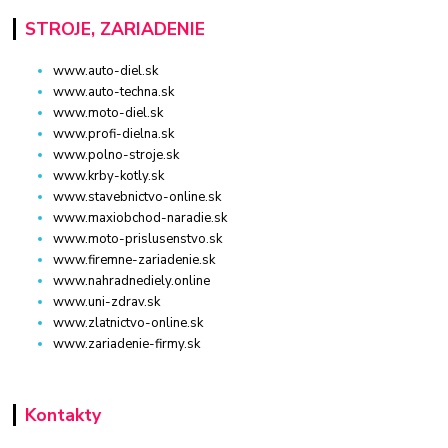
STROJE, ZARIADENIE
www.auto-diel.sk
www.auto-techna.sk
www.moto-diel.sk
www.profi-dielna.sk
www.polno-stroje.sk
www.krby-kotly.sk
www.stavebnictvo-online.sk
www.maxiobchod-naradie.sk
www.moto-prislusenstvo.sk
www.firemne-zariadenie.sk
www.nahradnediely.online
www.uni-zdrav.sk
www.zlatnictvo-online.sk
www.zariadenie-firmy.sk
Kontakty