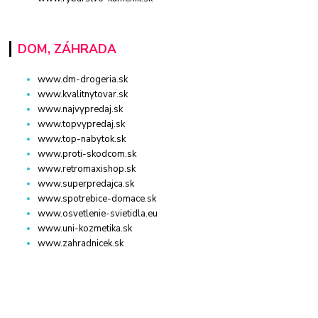
DOM, ZÁHRADA
www.dm-drogeria.sk
www.kvalitnytovar.sk
www.najvypredaj.sk
www.topvypredaj.sk
www.top-nabytok.sk
www.proti-skodcom.sk
www.retromaxishop.sk
www.superpredajca.sk
www.spotrebice-domace.sk
www.osvetlenie-svietidla.eu
www.uni-kozmetika.sk
www.zahradnicek.sk