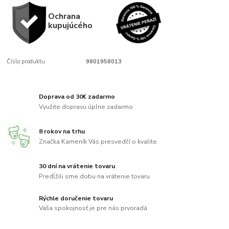
Ochrana
kupujúcého
Číslo produktu:
9801958013
Doprava od 30€ zadarmo
Využite dopravu úplne zadarmo
8 rokov na trhu
Značka Kameník Vás presvedčí o kvalite
30 dní na vrátenie tovaru
Predĺžili sme dobu na vrátenie tovaru
Rýchle doručenie tovaru
Vaša spokojnosť je pre nás prvoradá