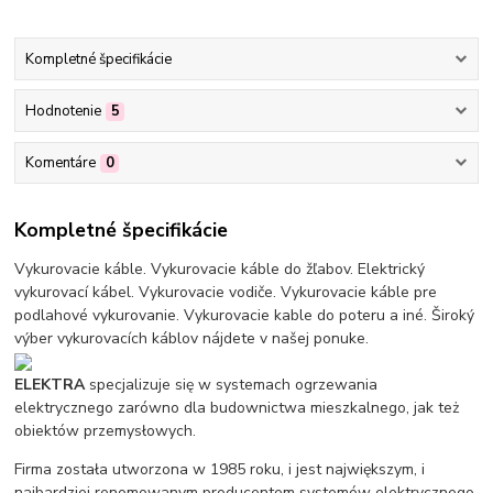
Kompletné špecifikácie
Hodnotenie
5
Komentáre
0
Kompletné špecifikácie
Vykurovacie káble. Vykurovacie káble do žľabov. Elektrický
vykurovací kábel. Vykurovacie vodiče. Vykurovacie káble pre
podlahové vykurovanie. Vykurovacie kable do poteru a iné. Široký
výber vykurovacích káblov nájdete v našej ponuke.
ELEKTRA
specjalizuje się w systemach ogrzewania
elektrycznego zarówno dla budownictwa mieszkalnego, jak też
obiektów przemysłowych.
Firma została utworzona w 1985 roku, i jest największym, i
najbardziej renomowanym producentem systemów elektrycznego