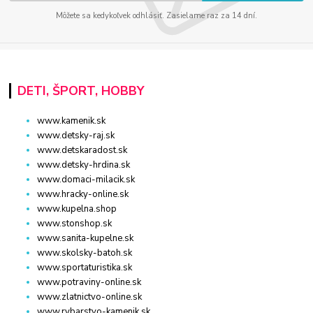
Môžete sa kedykoľvek odhlásiť. Zasielame raz za 14 dní.
DETI, ŠPORT, HOBBY
www.kamenik.sk
www.detsky-raj.sk
www.detskaradost.sk
www.detsky-hrdina.sk
www.domaci-milacik.sk
www.hracky-online.sk
www.kupelna.shop
www.stonshop.sk
www.sanita-kupelne.sk
www.skolsky-batoh.sk
www.sportaturistika.sk
www.potraviny-online.sk
www.zlatnictvo-online.sk
www.rybarstvo-kamenik.sk