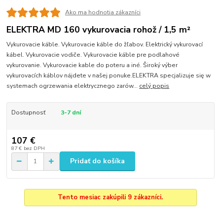
Ako ma hodnotia zákazníci
ELEKTRA MD 160 vykurovacia rohož / 1,5 m²
Vykurovacie káble. Vykurovacie káble do žľabov. Elektrický vykurovací
kábel. Vykurovacie vodiče. Vykurovacie káble pre podlahové
vykurovanie. Vykurovacie kable do poteru a iné. Široký výber
vykurovacích káblov nájdete v našej ponuke.ELEKTRA specjalizuje się w
systemach ogrzewania elektrycznego zarów...
celý popis
Dostupnosť
3-7 dní
107 €
87 €
bez DPH
Pridať do košíka
Tento mesiac zakúpili 9 zákazníci.