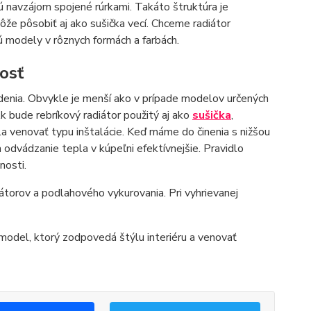
sú navzájom spojené rúrkami. Takáto štruktúra je
že pôsobiť aj ako sušička vecí. Chceme radiátor
jú modely v rôznych formách a farbách.
osť
adenia. Obvykle je menší ako v prípade modelov určených
 bude rebríkový radiátor použitý aj ako
sušička
,
a venovať typu inštalácie. Keď máme do činenia s nižšou
a odvádzanie tepla v kúpeľni efektívnejšie. Pravidlo
nosti.
átorov a podlahového vykurovania. Pri vyhrievanej
y model, ktorý zodpovedá štýlu interiéru a venovať