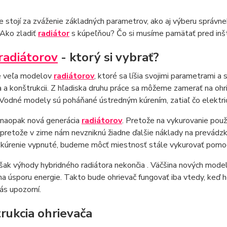
e stojí za zváženie základných parametrov, ako aj výberu správn
Ako zladiť
radiátor
s kúpeľňou? Čo si musíme pamätať pred inšta
radiátorov
- ktorý si vybrať?
je veľa modelov
radiátorov
, ktoré sa líšia svojimi parametrami 
a a konštrukcii. Z hľadiska druhu práce sa môžeme zamerať na ohr
Vodné modely sú poháňané ústredným kúrením, zatiaľ čo elektri
 naopak nová generácia
radiátorov
. Pretože na vykurovanie použ
pretože v zime nám nevzniknú žiadne ďalšie náklady na prevádzk
 kúrenie vypnuté, budeme môcť miestnosť stále vykurovať pomoc
ak výhody hybridného radiátora nekončia . Väčšina nových mode
na úsporu energie. Takto bude ohrievač fungovať iba vtedy, keď
ás upozorní.
rukcia ohrievača