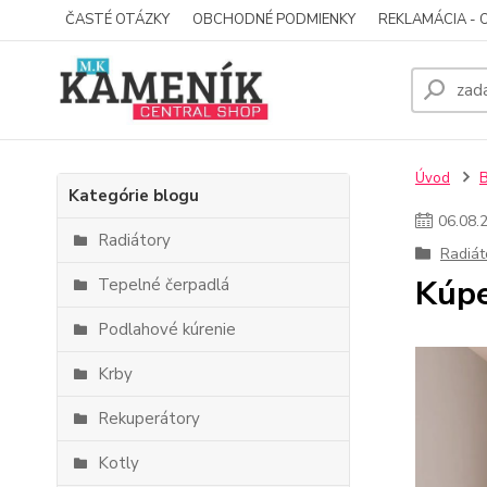
ČASTÉ OTÁZKY
OBCHODNÉ PODMIENKY
REKLAMÁCIA - 
Úvod
Kategórie blogu
06
.
08
.
Radiátory
Radiát
Kúpe
Tepelné čerpadlá
Podlahové kúrenie
Krby
Rekuperátory
Kotly