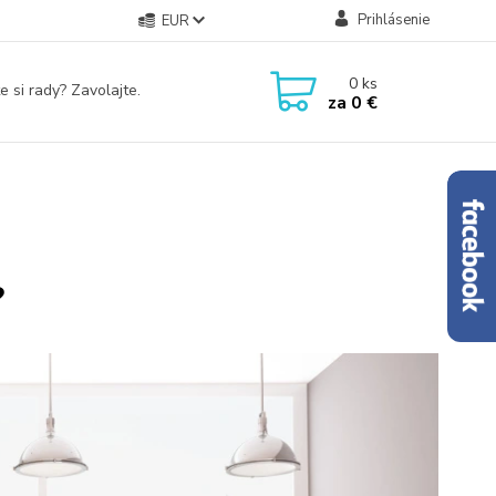
Prihlásenie
EUR
0
ks
e si rady? Zavolajte.
za
0 €
?