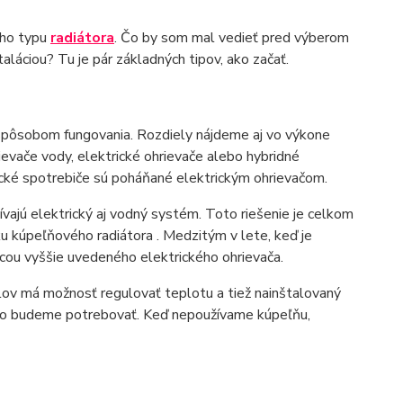
eho typu
radiátora
. Čo by som mal vedieť pred výberom
láciou? Tu je pár základných tipov, ako začať.
a spôsobom fungovania. Rozdiely nájdeme aj vo výkone
ievače vody, elektrické ohrievače alebo hybridné
cké spotrebiče sú poháňané elektrickým ohrievačom.
ívajú elektrický aj vodný systém. Toto riešenie je celkom
u kúpeľňového radiátora . Medzitým v lete, keď je
ou vyššie uvedeného elektrického ohrievača.
lov má možnosť regulovať teplotu a tiež nainštalovaný
 ho budeme potrebovať. Keď nepoužívame kúpeľňu,