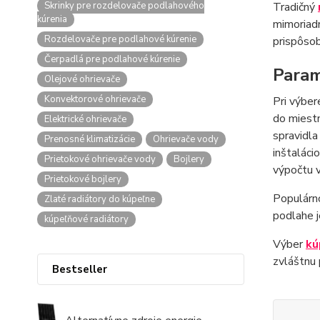
Skrinky pre rozdelovače podlahového
Tradičný
kúrenia
mimoriadn
Rozdelovače pre podlahové kúrenie
prispôsob
Čerpadlá pre podlahové kúrenie
Param
Olejové ohrievače
Konvektorové ohrievače
Pri výber
do miestn
Elektrické ohrievače
spravidla
Prenosné klimatizácie
Ohrievače vody
inštaláci
Prietokové ohrievače vody
Bojlery
výpočtu v
Prietokové bojlery
Populárno
Zlaté radiátory do kúpeľne
podlahe j
kúpeľňové radiátory
Výber
kú
zvláštnu 
Bestseller