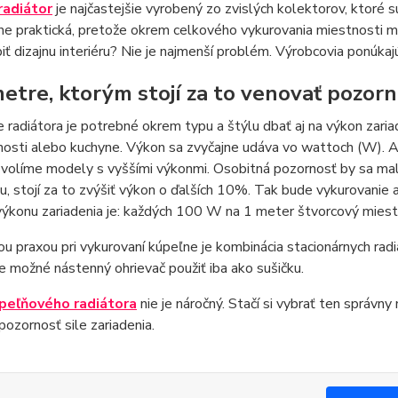
radiátor
je najčastejšie vyrobený zo zvislých kolektorov, ktoré 
e praktická, pretože okrem celkového vykurovania miestnosti mô
iť dizajnu interiéru? Nie je najmenší problém. Výrobcovia ponúka
etre, ktorým stojí za to venovať pozorn
e radiátora je potrebné okrem typu a štýlu dbať aj na výkon zari
osti alebo kuchyne. Výkon sa zvyčajne udáva vo wattoch (W). Ak
 volíme modely s vyššími výkonmi. Osobitná pozornosť by sa mal
ou, stojí za to zvýšiť výkon o ďalších 10%. Tak bude vykurovanie 
ýkonu zariadenia je: každých 100 W na 1 meter štvorcový miest
u praxou pri vykurovaní kúpeľne je kombinácia stacionárnych radi
e možné nástenný ohrievač použiť iba ako sušičku.
peľňového radiátora
nie je náročný. Stačí si vybrať ten správn
pozornosť sile zariadenia.