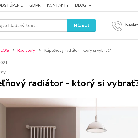
ODSTÚPENIE
GDPR
KONTAKTY
BLOG
Hľadať
Neviet
BLOG
Radiátory
Kúpeľňový radiátor - ktorý si vybrať?
2021
ory
ľňový radiátor - ktorý si vybrať