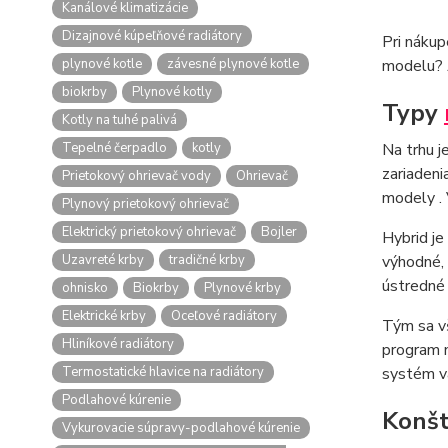
Kanálové klimatizácie
Dizajnové kúpeľňové radiátory
Pri nákup
plynové kotle
závesné plynové kotle
modelu? 
biokrby
Plynové kotly
Typy
Kotly na tuhé palivá
Tepelné čerpadlo
kotly
Na trhu 
zariadeni
Prietokový ohrievač vody
Ohrievač
modely . 
Plynový prietokový ohrievač
Elektrický prietokový ohrievač
Bojler
Hybrid je
Uzavreté krby
tradičné krby
výhodné, 
ústredné
ohnisko
Biokrby
Plynové krby
Elektrické krby
Oceľové radiátory
Tým sa vš
Hliníkové radiátory
program 
Termostatické hlavice na radiátory
systém v
Podlahové kúrenie
Konšt
Vykurovacie súpravy-podlahové kúrenie