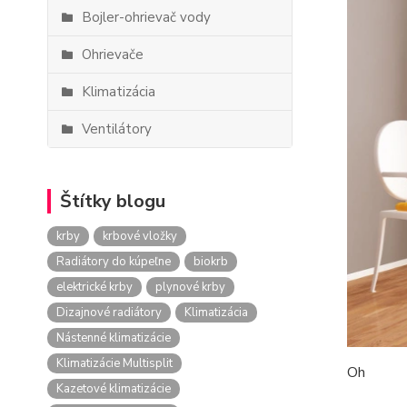
Bojler-ohrievač vody
Ohrievače
Klimatizácia
Ventilátory
Štítky blogu
krby
krbové vložky
Radiátory do kúpeľne
biokrb
elektrické krby
plynové krby
Dizajnové radiátory
Klimatizácia
Nástenné klimatizácie
Klimatizácie Multisplit
Oh
Kazetové klimatizácie