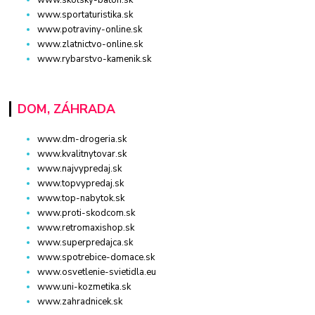
www.skolsky-batoh.sk
www.sportaturistika.sk
www.potraviny-online.sk
www.zlatnictvo-online.sk
www.rybarstvo-kamenik.sk
DOM, ZÁHRADA
www.dm-drogeria.sk
www.kvalitnytovar.sk
www.najvypredaj.sk
www.topvypredaj.sk
www.top-nabytok.sk
www.proti-skodcom.sk
www.retromaxishop.sk
www.superpredajca.sk
www.spotrebice-domace.sk
www.osvetlenie-svietidla.eu
www.uni-kozmetika.sk
www.zahradnicek.sk