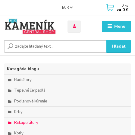
0
ks
EUR
za
0 €
Menu
Hľadať
Kategórie blogu
Radiátory
Tepelné čerpadlá
Podlahové kúrenie
Krby
Rekuperátory
Kotly