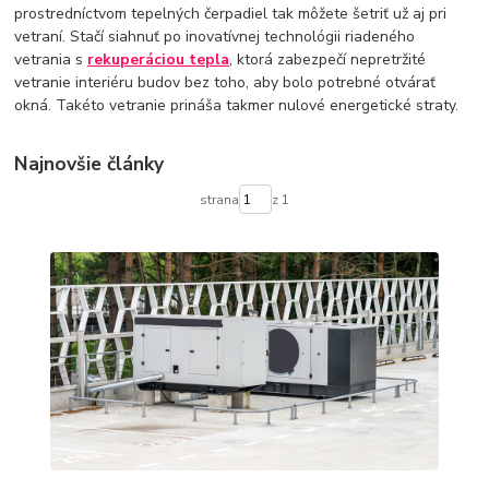
Termostatické hlavice na radiátory
Podlahové kúrenie
prostredníctvom tepelných čerpadiel tak môžete šetriť už aj pri
Vykurovacie súpravy-podlahové kúrenie
vetraní. Stačí siahnuť po inovatívnej technológii riadeného
vetrania s
rekuperáciou tepla
, ktorá zabezpečí nepretržité
Skrinky pre rozdelovače podlahového kúrenia
vetranie interiéru budov bez toho, aby bolo potrebné otvárať
Rozdelovače pre podlahové kúrenie
Čerpadlá pre podlahové kúrenie
okná. Takéto vetranie prináša takmer nulové energetické straty.
Olejové ohrievače
Konvektorové ohrievače
Elektrické ohrievače
Prenosné klimatizácie
Ohrievače vody
Prietokové ohrievače vody
Najnovšie články
Bojlery
Prietokové bojlery
Zlaté radiátory do kúpeľne
kúpeľňové radiátory
strana
z 1