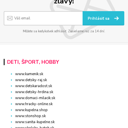
zľavy!
Prihlásiť sa
Môžete sa kedykoľvek odhlásiť. Zasielame raz za 14 dní.
DETI, ŠPORT, HOBBY
www.kamenik.sk
www.detsky-raj.sk
www.detskaradost.sk
www.detsky-hrdina.sk
www.domaci-milacik.sk
www.hracky-online.sk
www.kupelna.shop
www.stonshop.sk
www.sanita-kupelne.sk