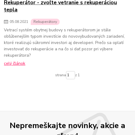
Rekuperátor - zvoľte vetranie s rekuperáciou
tepla
05
.
08
.
2021
Rekuperátory
Vetrací systém obytnej budovy s rekuperátorom je stále
obľúbenejším typom investície do novovybudovaných zariadení,
ktoré realizujú súkromní investori aj developeri. Prečo sa oplatí
investovať do rekuperácie a na čo si dať pozor pri výbere
rekuperátora?
celý článok
strana
z 1
Nepremeškajte novinky, akcie a