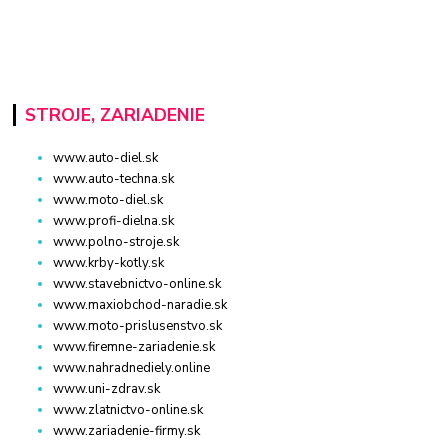
STROJE, ZARIADENIE
www.auto-diel.sk
www.auto-techna.sk
www.moto-diel.sk
www.profi-dielna.sk
www.polno-stroje.sk
www.krby-kotly.sk
www.stavebnictvo-online.sk
www.maxiobchod-naradie.sk
www.moto-prislusenstvo.sk
www.firemne-zariadenie.sk
www.nahradnediely.online
www.uni-zdrav.sk
www.zlatnictvo-online.sk
www.zariadenie-firmy.sk