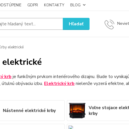
ODSTÚPENIE
GDPR
KONTAKTY
BLOG
Hľadať
Neviet
rby elektrické
 elektrické
ký krb
je funkčným prvkom interiérového dizajnu. Bude to vynikajú
, útulnú obývaciu izbu.
Elektrický krb
nielenže vyzerá efektne, ale
Voľne stojace elek
Nástenné elektrické krby
krby