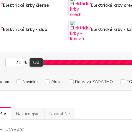
Elektrické krby čierne
Elektrické krby ore
Elektrické krby - dub
Elektrické krby - 
€
Od
adom
Novinka
Akcia
Doprava ZADARMO
TO
šie
Najlacnejšie
Najdrahšie
m 1-20 z 490