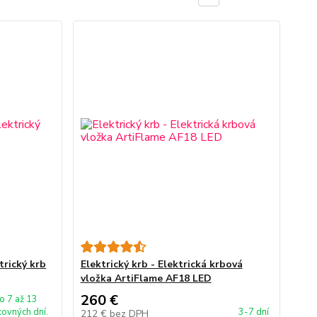
trický krb
Elektrický krb - Elektrická krbová
vložka ArtiFlame AF18 LED
260 €
o 7 až 13
covných dní.
3-7 dní
212 €
bez DPH