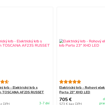
ký krb - Elektrický krb s
Elektrický krb - Rohový elek
m TOSCANA AF23S RUSSET
Porto 23" XHD LED
705 €
d
3-7 dní
pra
ez DPH
573 €
bez DPH