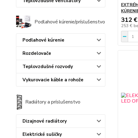
Teplovzdušné ventilátory
EXTRÉM
KÚRENI
312 €
Podlahové kúrenie/príslušenstvo
253 €
b
Podlahové kúrenie
Rozdelovače
Teplovzdušné rozvody
Vykurovacie káble a rohože
Radiátory a príslušenstvo
Dizajnové radiátory
Elektrické sušičky