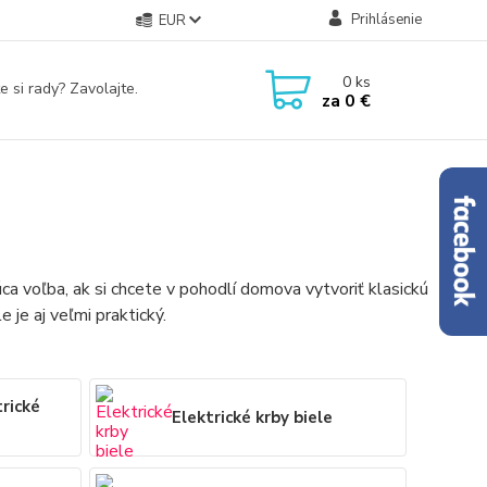
Prihlásenie
EUR
0
ks
e si rady? Zavolajte.
za
0 €
ca voľba, ak si chcete v pohodlí domova vytvoriť klasickú
 je aj veľmi praktický.
trické
Elektrické krby biele