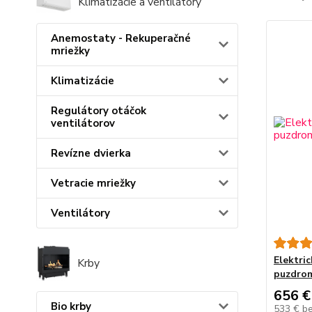
Klimatizácie a ventilátory
Anemostaty - Rekuperačné
mriežky
Klimatizácie
Regulátory otáčok
ventilátorov
Revízne dvierka
Vetracie mriežky
Ventilátory
Elektric
Krby
puzdro
656 €
Bio krby
533 €
b