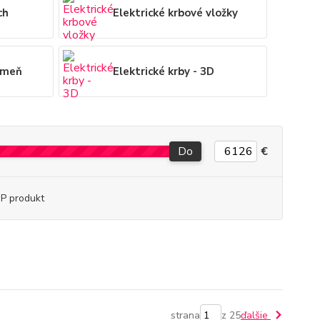
ch
Elektrické krbové vložky
kameň
Elektrické krby - 3D
Do
€
P produkt
strana
z 25
ďalšie