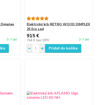
R Dimplex
Elektrický krb RETRO WOOD DIMPLEX
25 Eco Led
915 €
3-7 dní
3-7 dní
744 €
bez DPH
íka
Pridať do košíka