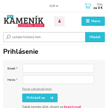
0
ks
EUR
za
0 €
Menu
Hľadať
Prihlásenie
Email
*
Heslo
*
Poslať zabudnuté heslo
Prihlásiť sa
Zatiaľ nemám účet, chcem sa
Registrovať