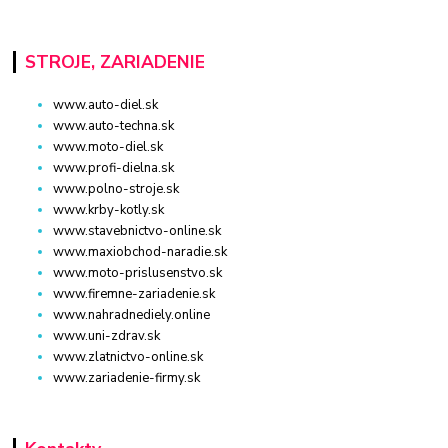
STROJE, ZARIADENIE
www.auto-diel.sk
www.auto-techna.sk
www.moto-diel.sk
www.profi-dielna.sk
www.polno-stroje.sk
www.krby-kotly.sk
www.stavebnictvo-online.sk
www.maxiobchod-naradie.sk
www.moto-prislusenstvo.sk
www.firemne-zariadenie.sk
www.nahradnediely.online
www.uni-zdrav.sk
www.zlatnictvo-online.sk
www.zariadenie-firmy.sk