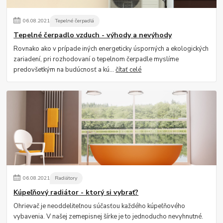
06
.
08
.
2021
Tepelné čerpadlá
Tepelné čerpadlo vzduch - výhody a nevýhody
Rovnako ako v prípade iných energeticky úsporných a ekologických
zariadení, pri rozhodovaní o tepelnom čerpadle myslíme
predovšetkým na budúcnosť a kú...
čítať celé
06
.
08
.
2021
Radiátory
Kúpeľňový radiátor - ktorý si vybrať?
Ohrievač je neoddeliteľnou súčasťou každého kúpeľňového
vybavenia. V našej zemepisnej šírke je to jednoducho nevyhnutné.