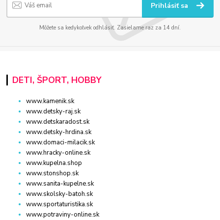
Prihlásiť sa
Môžete sa kedykoľvek odhlásiť. Zasielame raz za 14 dní.
DETI, ŠPORT, HOBBY
www.kamenik.sk
www.detsky-raj.sk
www.detskaradost.sk
www.detsky-hrdina.sk
www.domaci-milacik.sk
www.hracky-online.sk
www.kupelna.shop
www.stonshop.sk
www.sanita-kupelne.sk
www.skolsky-batoh.sk
www.sportaturistika.sk
www.potraviny-online.sk