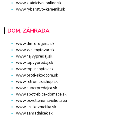
www.zlatnictvo-online.sk
www.rybarstvo-kamenik.sk
DOM, ZÁHRADA
www.dm-drogeria.sk
www.kvalitnytovar.sk
www.najvypredaj.sk
www.topvypredaj.sk
www.top-nabytok.sk
www.proti-skodcom.sk
www.retromaxishop.sk
www.superpredajca.sk
www.spotrebice-domace.sk
www.osvetlenie-svietidla.eu
www.uni-kozmetika.sk
www.zahradnicek.sk