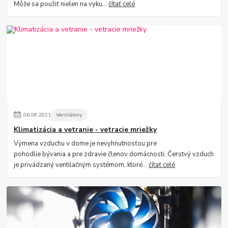
Môže sa použiť nielen na vyku...
čítať celé
06
.
08
.
2021
Ventilátory
Klimatizácia a vetranie - vetracie mriežky
Výmena vzduchu v dome je nevyhnutnosťou pre
pohodlie bývania a pre zdravie členov domácnosti. Čerstvý vzduch
je privádzaný ventilačným systémom, ktoré...
čítať celé