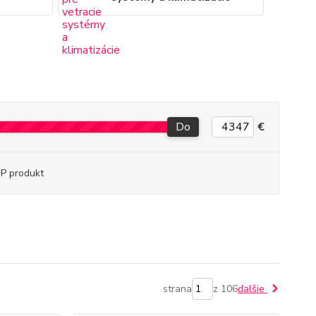
Do
€
P produkt
strana
z 106
ďalšie