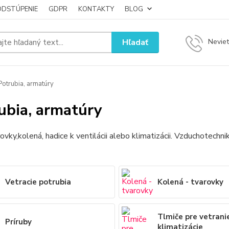
ODSTÚPENIE
GDPR
KONTAKTY
BLOG
Hľadať
Neviet
otrubia, armatúry
ubia, armatúry
rovky,kolená, hadice k ventilácii alebo klimatizácii. Vzduchotechni
Vetracie potrubia
Kolená - tvarovky
Tlmiče pre vetrani
Príruby
klimatizácie