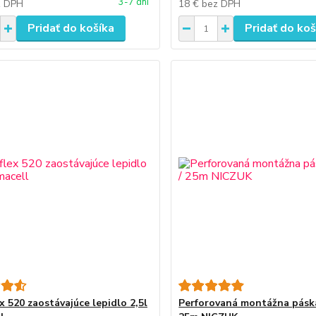
3-7 dní
z DPH
18 €
bez DPH
Pridať do košíka
Pridať do koš
x 520 zaostávajúce lepidlo 2,5l
Perforovaná montážna pásk