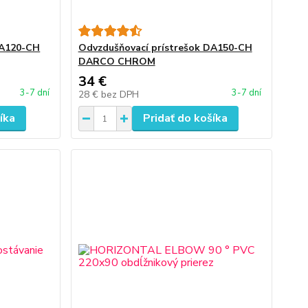
DA120-CH
Odvzdušňovací prístrešok DA150-CH
DARCO CHROM
34 €
3-7 dní
3-7 dní
28 €
bez DPH
íka
Pridať do košíka