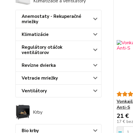
Klimatizácie a ventilátory
Anemostaty - Rekuperačné
mriežky
Klimatizácie
Regulátory otáčok
ventilátorov
Revízne dvierka
Vetracie mriežky
Ventilátory
Vonkajš
Anti-S
Krby
21 €
17 €
be
Bio krby