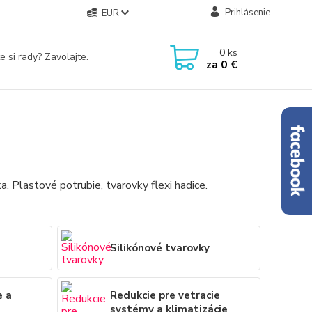
Prihlásenie
EUR
0
ks
e si rady? Zavolajte.
za
0 €
ka. Plastové potrubie, tvarovky flexi hadice.
Silikónové tvarovky
e a
Redukcie pre vetracie
systémy a klimatizácie