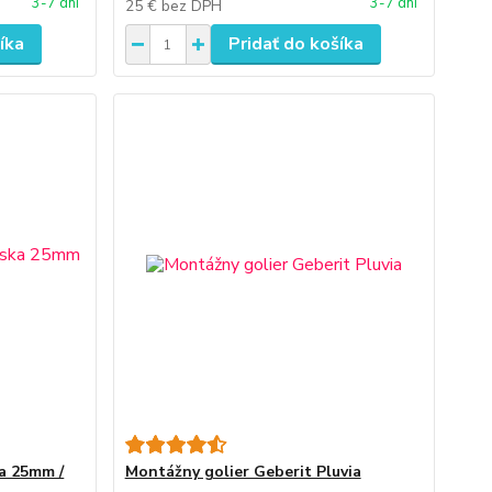
3-7 dní
3-7 dní
25 €
bez DPH
íka
Pridať do košíka
a 25mm /
Montážny golier Geberit Pluvia