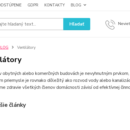
ODSTÚPENIE
GDPR
KONTAKTY
BLOG
Hľadať
Neviet
BLOG
Ventilátory
látory
 v obytných alebo komerčných budovách je nevyhnutným prvkom, 
m priemysle je rovnako dôležitý ako rozvod vody alebo kanalizácie
e zdravie všetkých členov domácnosti závisí od efektívnej činnos
šie články