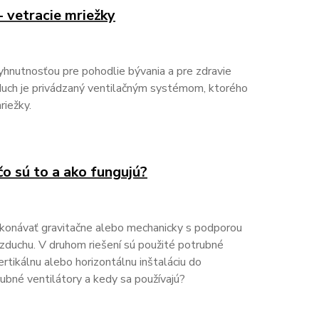
- vetracie mriežky
hnutnosťou pre pohodlie bývania a pre zdravie
duch je privádzaný ventilačným systémom, ktorého
riežky.
čo sú to a ako fungujú?
ykonávať gravitačne alebo mechanicky s podporou
 vzduchu. V druhom riešení sú použité potrubné
rtikálnu alebo horizontálnu inštaláciu do
rubné ventilátory a kedy sa používajú?