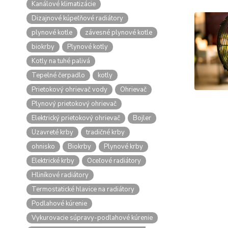
Kanálové klimatizácie
Dizajnové kúpeľňové radiátory
plynové kotle
závesné plynové kotle
biokrby
Plynové kotly
Kotly na tuhé palivá
Tepelné čerpadlo
kotly
Prietokový ohrievač vody
Ohrievač
Plynový prietokový ohrievač
Elektrický prietokový ohrievač
Bojler
Uzavreté krby
tradičné krby
ohnisko
Biokrby
Plynové krby
Elektrické krby
Oceľové radiátory
Hliníkové radiátory
Termostatické hlavice na radiátory
Podlahové kúrenie
Vykurovacie súpravy-podlahové kúrenie