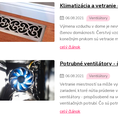
Klimatizácia a vetranie 
06
.
08
.
2021
Ventilátory
Výmena vzduchu v dome je nevy
členov domácnosti. Čerstvý vz
konečným prvkom sú vetracie m
celý článok
Potrubné ventilátory - 
06
.
08
.
2021
Ventilátory
Vetranie miestností sa môže v
zariadení, ktoré nútia prúdenie
ventilátory - prispôsobené na ve
ventilačných potrubí. Čo sú pot
celý článok