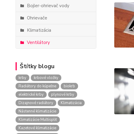
Bojler-ohrievač vody
Ohrievače
Klimatizácia
Ventilátory
Štítky blogu
krby
krbové vložky
Radiátory do kúpeľne
biokrb
elektrické krby
plynové krby
Dizajnové radiátory
Klimatizácia
Nástenné klimatizácie
Klimatizácie Multisplit
Kazetové klimatizácie