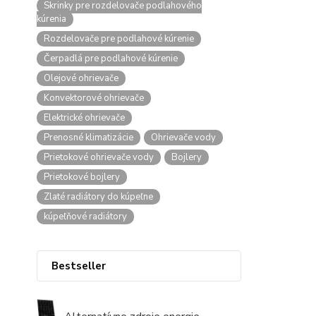
Skrinky pre rozdelovače podlahového
kúrenia
Rozdelovače pre podlahové kúrenie
Čerpadlá pre podlahové kúrenie
Olejové ohrievače
Konvektorové ohrievače
Elektrické ohrievače
Prenosné klimatizácie
Ohrievače vody
Prietokové ohrievače vody
Bojlery
Prietokové bojlery
Zlaté radiátory do kúpeľne
kúpeľňové radiátory
Bestseller