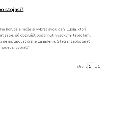
bo stojaci?
e horúce a môže si vybrať svoju daň. Ľudia, ktorí
atizácie, sú obzvlášť postihnutí vysokými teplotami.
me inštalovať drahé zariadenia. Stačí si zaobstarať
 model si vybrať?
strana
z 1