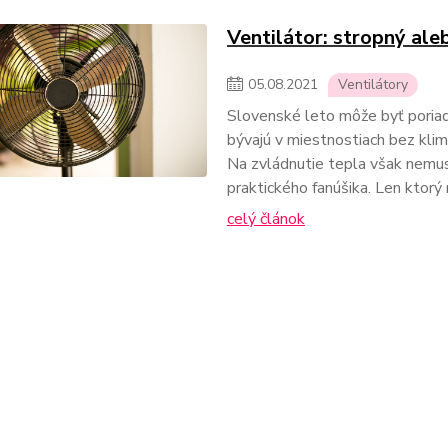
Ventilátor: stropný ale
05
.
08
.
2021
Ventilátory
Slovenské leto môže byť poriadn
bývajú v miestnostiach bez klim
Na zvládnutie tepla však nemusí
praktického fanúšika. Len ktorý
celý článok