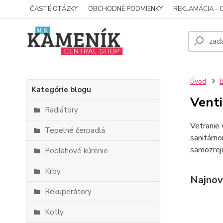
ČASTÉ OTÁZKY
OBCHODNÉ PODMIENKY
REKLAMÁCIA - 
Úvod
Kategórie blogu
Venti
Radiátory
Vetranie
Tepelné čerpadlá
sanitárno
samozrejm
Podlahové kúrenie
Krby
Najnov
Rekuperátory
Kotly