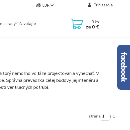
Prihlásenie
EUR
0
ks
e si rady? Zavolajte.
za
0 €
ktorý nemožno vo fáze projektovania vynechať. V
. Správna prevádzka celej budovy, jej interiéru a
ti ventilačných potrubí.
strana
z 1