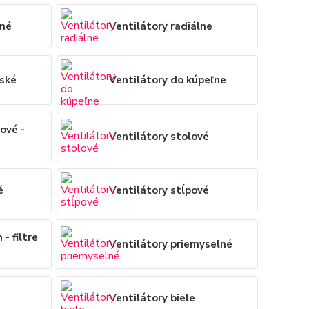
sné
Ventilátory radiálne
nské
Ventilátory do kúpeľne
ové -
Ventilátory stolové
é
Ventilátory stĺpové
 - filtre
Ventilátory priemyselné
Ventilátory biele