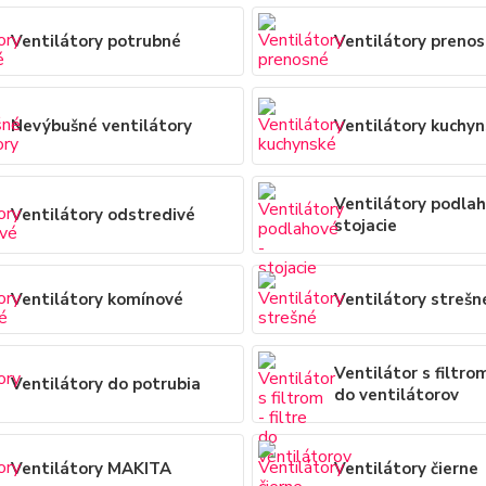
Ventilátory potrubné
Ventilátory preno
Nevýbušné ventilátory
Ventilátory kuchy
Ventilátory podlah
Ventilátory odstredivé
stojacie
Ventilátory komínové
Ventilátory strešn
Ventilátor s filtrom
Ventilátory do potrubia
do ventilátorov
Ventilátory MAKITA
Ventilátory čierne