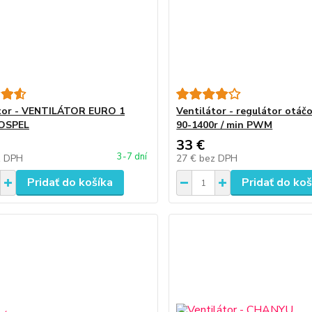
tor - VENTILÁTOR EURO 1
Ventilátor - regulátor otá
DOSPEL
90-1400r / min PWM
33 €
3-7 dní
z DPH
27 €
bez DPH
Pridať do košíka
Pridať do koš