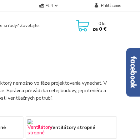
Prihlásenie
EUR
0
ks
e si rady? Zavolajte.
za
0 €
ktorý nemožno vo fáze projektovania vynechať. V
. Správna prevádzka celej budovy, jej interiéru a
sti ventilačných potrubí.
nné
Ventilátory stropné