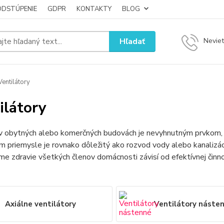
ODSTÚPENIE
GDPR
KONTAKTY
BLOG
Hľadať
Neviet
entilátory
ilátory
 v obytných alebo komerčných budovách je nevyhnutným prvkom, 
m priemysle je rovnako dôležitý ako rozvod vody alebo kanalizácie
e zdravie všetkých členov domácnosti závisí od efektívnej činno
Axiálne ventilátory
Ventilátory náste