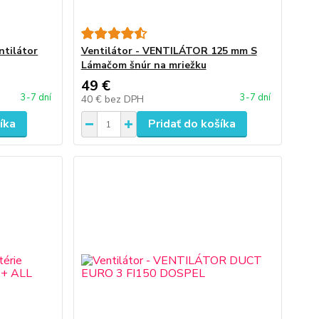
ntilátor
Ventilátor - VENTILÁTOR 125 mm S
Lámačom šnúr na mriežku
49 €
3-7 dní
3-7 dní
40 €
bez DPH
íka
Pridať do košíka