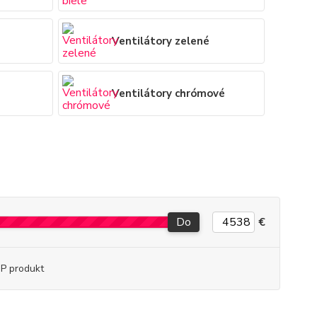
Ventilátory zelené
Ventilátory chrómové
Do
€
P produkt