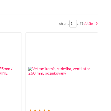
strana
z 71
ďalšie