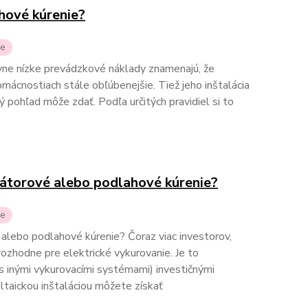
hové kúrenie?
ie
ívne nízke prevádzkové náklady znamenajú, že
omácnostiach stále obľúbenejšie. Tiež jeho inštalácia
vý pohľad môže zdať. Podľa určitých pravidiel si to
diátorové alebo podlahové kúrenie?
ie
é alebo podlahové kúrenie? Čoraz viac investorov,
 rozhodne pre elektrické vykurovanie. Je to
s inými vykurovacími systémami) investičnými
oltaickou inštaláciou môžete získať