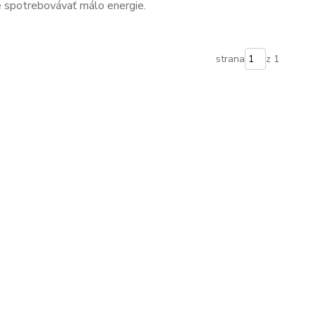
e spotrebovávať málo energie.
strana
z 1