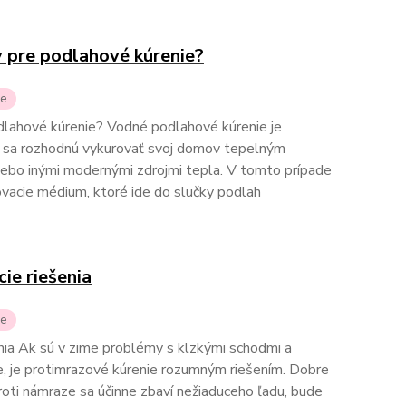
y pre podlahové kúrenie?
ie
dlahové kúrenie? Vodné podlahové kúrenie je
orí sa rozhodnú vykurovať svoj domov tepelným
ebo inými modernými zdrojmi tepla. V tomto prípade
vacie médium, ktoré ide do slučky podlah
ie riešenia
ie
nia Ak sú v zime problémy s klzkými schodmi a
 je protimrazové kúrenie rozumným riešením. Dobre
oti námraze sa účinne zbaví nežiaduceho ľadu, bude