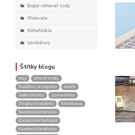
Bojler-ohrievač vody
Ohrievače
Klimatizácia
Ventilátory
Štítky blogu
krby
krbové vložky
Radiátory do kúpeľne
biokrb
elektrické krby
plynové krby
Dizajnové radiátory
Klimatizácia
Nástenné klimatizácie
Klimatizácie Multisplit
Kazetové klimatizácie