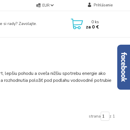
Prihlásenie
EUR
0
ks
e si rady? Zavolajte.
za
0 €
, lepšiu pohodu a oveľa nižšiu spotrebu energie ako
v a rozhodnutia položiť pod podlahu vodovodné potrubie
strana
z 1