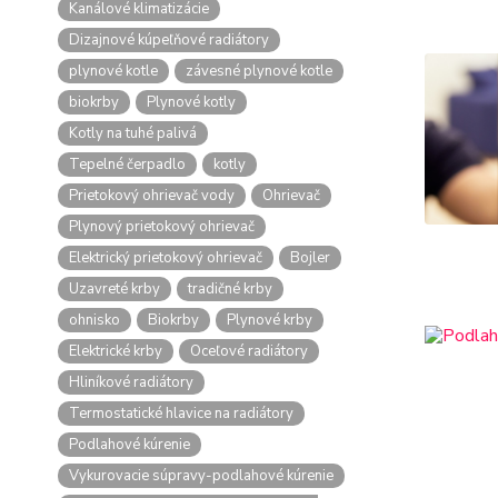
Kanálové klimatizácie
Dizajnové kúpeľňové radiátory
plynové kotle
závesné plynové kotle
biokrby
Plynové kotly
Kotly na tuhé palivá
Tepelné čerpadlo
kotly
Prietokový ohrievač vody
Ohrievač
Plynový prietokový ohrievač
Elektrický prietokový ohrievač
Bojler
Uzavreté krby
tradičné krby
ohnisko
Biokrby
Plynové krby
Elektrické krby
Oceľové radiátory
Hliníkové radiátory
Termostatické hlavice na radiátory
Podlahové kúrenie
Vykurovacie súpravy-podlahové kúrenie