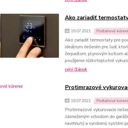
Ako zariadiť termostat
19
.
07
.
2021
Podlahové kúren
Ako zariadiť termostaty pre po
ideálnym riešením pre ľudí, kt
čerpadlom, plynovým kotlom al
použijeme nízkoteplotné vykuro
celý článok
Protimrazové vykurovac
19
.
07
.
2021
Podlahové kúren
Protimrazové vykurovacie rieše
zasneženým vchodom do garáže,
navrhnutý a vyrobený systém pr