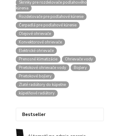
Skrinky pre rozdelovače podlahového
kúrenia
Rozdelovače pre podlahové kúrenie
Čerpadlá pre podlahové kúrenie
Olejové ohrievače
Konvektorové ohrievače
Elektrické ohrievače
Prenosné klimatizácie
Ohrievače vody
Prietokové ohrievače vody
Bojlery
Prietokové bojlery
Zlaté radiátory do kúpeľne
kúpeľňové radiátory
Bestseller