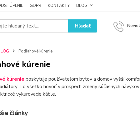
ODSTÚPENIE
GDPR
KONTAKTY
BLOG
Hľadať
Neviet
BLOG
Podlahové kúrenie
ahové kúrenie
vé kúrenie
poskytuje používateľom bytov a domov vyšší komfort
radiátory. To všetko hovorí v prospech zmeny súčasných návyko
ktrické vykurovacie káble.
šie články