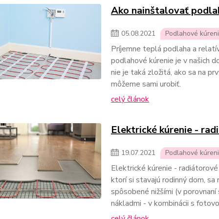
Ako nainštalovať podla
05
.
08
.
2021
Podlahové kúren
Príjemne teplá podlaha a relat
podlahové kúrenie je v našich d
nie je taká zložitá, ako sa na pr
môžeme sami urobiť.
celý článok
Elektrické kúrenie - ra
19
.
07
.
2021
Podlahové kúren
Elektrické kúrenie - radiátorov
ktorí si stavajú rodinný dom, sa
spôsobené nižšími (v porovnaní 
nákladmi - v kombinácii s fotov
celý článok