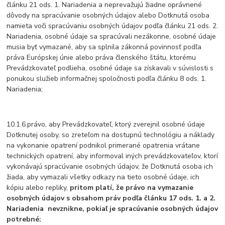
článku 21 ods. 1. Nariadenia a neprevažujú žiadne oprávnené
dôvody na spracúvanie osobných údajov alebo Dotknutá osoba
namieta voči spracúvaniu osobných údajov podľa článku 21 ods. 2.
Nariadenia, osobné údaje sa spracúvali nezákonne, osobné údaje
musia byť vymazané, aby sa splnila zákonná povinnosť podľa
práva Európskej únie alebo práva členského štátu, ktorému
Prevádzkovateľ podlieha, osobné údaje sa získavali v súvislosti s
ponukou služieb informačnej spoločnosti podľa článku 8 ods. 1.
Nariadenia;
10.1.6.právo, aby Prevádzkovateľ, ktorý zverejnil osobné údaje
Dotknutej osoby, so zreteľom na dostupnú technológiu a náklady
na vykonanie opatrení podnikol primerané opatrenia vrátane
technických opatrení, aby informoval iných prevádzkovateľov, ktorí
vykonávajú spracúvanie osobných údajov, že Dotknutá osoba ich
žiada, aby vymazali všetky odkazy na tieto osobné údaje, ich
kópiu alebo repliky,
pritom platí, že právo na vymazanie
osobných údajov s obsahom práv podľa článku 17 ods. 1. a 2.
Nariadenia
nevznikne
, pokiaľ je spracúvanie osobných údajov
potrebné: