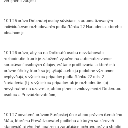
verejného záujmu;
10.1.25.právo Dotknutej osoby súvisiace s automatizovaným
individuálnym rozhodovaním podľa článku 22 Nariadenia, ktorého
obsahom je:
10.1.26.právo, aby sa na Dotknutú osobu nevzťahovalo
rozhodnutie, ktoré je založené výlučne na automatizovanom
spracúvaní osobných údajov, vrátane profilovania, a ktoré má
právne účinky, ktoré sa jej týkajú alebo ju podobne významne
ovplyvňujú, s výnimkou prípadov podľa článku 22 ods. 2.
Nariadenia [t.j. s výnimkou prípadov, ak je rozhodnutie: (a)
nevyhnutné na uzavretie, alebo plnenie zmluvy medzi Dotknutou
osobou a Prevádzkovateľom,
10.1.27.povolené právom Európskej únie alebo právom členského
štátu, ktorému Prevádzkovateľ podlieha a ktorým sa zároveň
stanovujú aj vhodné opatrenia zaručujúce ochranu práv a slobôd