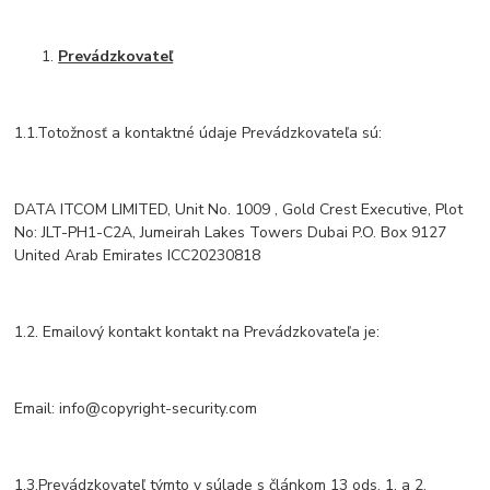
Prevádzkovateľ
1.1.Totožnosť a kontaktné údaje Prevádzkovateľa sú:
DATA ITCOM LIMITED, Unit No. 1009 , Gold Crest Executive, Plot
No: JLT-PH1-C2A, Jumeirah Lakes Towers Dubai P.O. Box 9127
United Arab Emirates ICC20230818
1.2. Emailový kontakt kontakt na Prevádzkovateľa je:
Email: info@copyright-security.com
1.3.Prevádzkovateľ týmto v súlade s článkom 13 ods. 1. a 2.