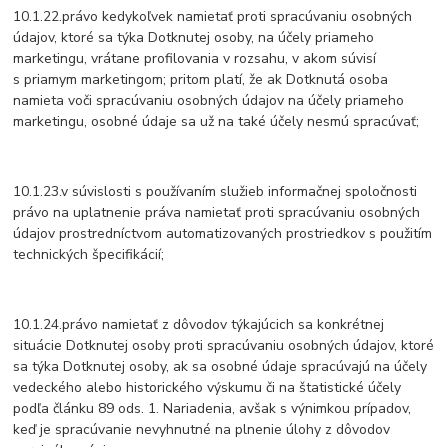
10.1.22.právo kedykoľvek namietať proti spracúvaniu osobných
údajov, ktoré sa týka Dotknutej osoby, na účely priameho
marketingu, vrátane profilovania v rozsahu, v akom súvisí
s priamym marketingom; pritom platí, že ak Dotknutá osoba
namieta voči spracúvaniu osobných údajov na účely priameho
marketingu, osobné údaje sa už na také účely nesmú spracúvať;
10.1.23.v súvislosti s používaním služieb informačnej spoločnosti
právo na uplatnenie práva namietať proti spracúvaniu osobných
údajov prostredníctvom automatizovaných prostriedkov s použitím
technických špecifikácií;
10.1.24.právo namietať z dôvodov týkajúcich sa konkrétnej
situácie Dotknutej osoby proti spracúvaniu osobných údajov, ktoré
sa týka Dotknutej osoby, ak sa osobné údaje spracúvajú na účely
vedeckého alebo historického výskumu či na štatistické účely
podľa článku 89 ods. 1. Nariadenia, avšak s výnimkou prípadov,
keď je spracúvanie nevyhnutné na plnenie úlohy z dôvodov