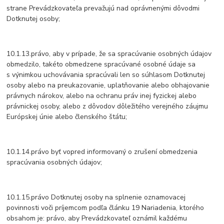
strane Prevádzkovateľa prevažujú nad oprávnenými dôvodmi
Dotknutej osoby;
10.1.13.právo, aby v prípade, že sa spracúvanie osobných údajov
obmedzilo, takéto obmedzene spracúvané osobné údaje sa
s výnimkou uchovávania spracúvali len so súhlasom Dotknutej
osoby alebo na preukazovanie, uplatňovanie alebo obhajovanie
právnych nárokov, alebo na ochranu práv inej fyzickej alebo
právnickej osoby, alebo z dôvodov dôležitého verejného záujmu
Európskej únie alebo členského štátu;
10.1.14.právo byť vopred informovaný o zrušení obmedzenia
spracúvania osobných údajov;
10.1.15.právo Dotknutej osoby na splnenie oznamovacej
povinnosti voči príjemcom podľa článku 19 Nariadenia, ktorého
obsahom je: právo, aby Prevádzkovateľ oznámil každému