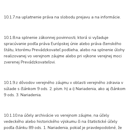
10.1.7.na uplatnenie práva na slobodu prejavu a na informácie.
10.1.8.na splnenie zákonnej povinnosti, ktorá si vyžaduje
spracúvanie podľa práva Európskej únie alebo práva členského
štátu, ktorému Prevádzkovateľ podlieha, alebo na splnenie úlohy
realizovanej vo verejnom záujme alebo pri výkone verejnej moci
zverenej Prevádzkovateľovi.
10.1.9.z dôvodov verejného záujmu v oblasti verejného zdravia v
súlade s článkom 9 ods. 2. písm. h) a i) Nariadenia, ako aj článkom
9 ods. 3. Nariadenia.
10.1.10.na účely archivácie vo verejnom záujme, na účely
vedeckého alebo historického výskumu či na štatistické účely
podľa článku 89 ods. 1. Nariadenia, pokiaľ je pravdepodobné, že