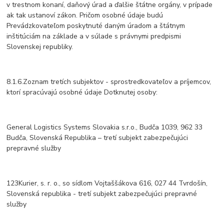
v trestnom konaní, daňový úrad a ďalšie štátne orgány, v prípade
ak tak ustanoví zákon. Pričom osobné údaje budú
Prevádzkovateľom poskytnuté daným úradom a štátnym
inštitúciám na základe a v súlade s právnymi predpismi
Slovenskej republiky.
8.1.6.Zoznam tretích subjektov - sprostredkovateľov a príjemcov,
ktorí spracúvajú osobné údaje Dotknutej osoby:
General Logistics Systems Slovakia s.r.o., Budča 1039, 962 33
Budča, Slovenská Republika – tretí subjekt zabezpečujúci
prepravné služby
123Kurier, s. r. o., so sídlom Vojtaššákova 616, 027 44 Tvrdošín,
Slovenská republika - tretí subjekt zabezpečujúci prepravné
služby