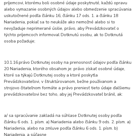
príjemcovi, ktorému boli osobné údaje poskytnuté, každú opravu
alebo vymazanie osobných údajov alebo obmedzenie spracúvania
uskutočnené podľa článku 16, článku 17 ods. 1. a článku 18
Nariadenia, pokiaľ sa to neukáže ako nemožné alebo si to
nevyžaduje neprimerané úsilie, právo, aby Prevádzkovateľ o
týchto príjemcoch informoval Dotknutú osobu, ak to Dotknutá
osoba požaduje;
10.1.16.právo Dotknutej osoby na prenosnosť údajov podľa článku
20 Nariadenia, ktorého obsahom je: právo získať osobné údaje,
ktoré sa týkajú Dotknutej osoby a ktoré poskytla
Prevádzkovateľovi, v štruktúrovanom, bežne používanom a
strojovo čitateľnom formáte a právo preniesť tieto údaje ďalšiemu
prevádzkovateľovi bez toho, aby jej Prevádzkovateľ bránil, ak:
a/ sa spracúvanie zakladá na súhlase Dotknutej osoby podľa
článku 6 ods. 1. písm. a) Nariadenia alebo článku 9 ods. 2. písm. a)
Nariadenia, alebo na zmluve podľa článku 6 ods. 1. písm. b)
Nariadenia, a súčasne