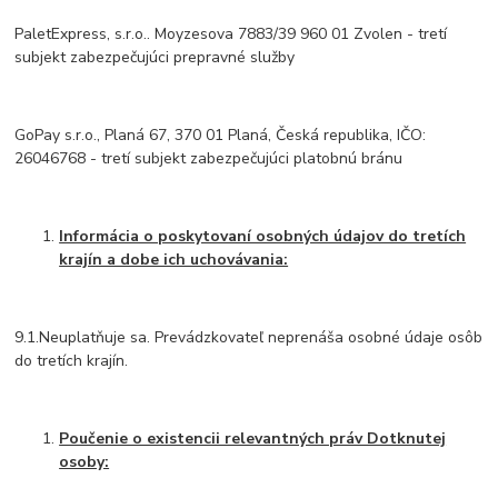
PaletExpress, s.r.o.. Moyzesova 7883/39 960 01 Zvolen - tretí
subjekt zabezpečujúci prepravné služby
GoPay s.r.o., Planá 67, 370 01 Planá, Česká republika, IČO:
26046768 - tretí subjekt zabezpečujúci platobnú bránu
Informácia o poskytovaní osobných údajov do tretích
krajín a dobe ich uchovávania:
9.1.Neuplatňuje sa. Prevádzkovateľ neprenáša osobné údaje osôb
do tretích krajín.
Poučenie o existencii relevantných práv Dotknutej
osoby: