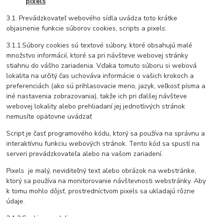
pixels
3.1. Prevádzkovateľ webového sídla uvádza toto krátke
objasnenie funkcie súborov cookies, scripts a pixels:
3.1.1.Súbory cookies sú textové súbory, ktoré obsahujú malé
množstvo informácií, ktoré sa pri návšteve webovej stránky
stiahnu do vášho zariadenia. Vďaka tomuto súboru si webová
lokalita na určitý čas uchováva informácie o vašich krokoch a
preferenciách (ako sú prihlasovacie meno, jazyk, veľkosť písma a
iné nastavenia zobrazovania), takže ich pri ďalšej návšteve
webovej lokality alebo prehliadaní jej jednotlivých stránok
nemusíte opätovne uvádzať
Script je časť programového kódu, ktorý sa používa na správnu a
interaktívnu funkciu webových stránok. Tento kód sa spustí na
serveri prevádzkovateľa alebo na vašom zariadení.
Pixels je malý, neviditeľný text alebo obrázok na webstránke,
ktorý sa používa na monitorovanie návštevnosti webstránky. Aby
k tomu mohlo dôjsť, prostredníctvom pixels sa ukladajú rôzne
údaje.