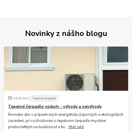
Novinky z nášho blogu
06
.
08
.
2021
Tepelné čerpadlá
Tepelné čerpadlo vzduch - výhody a nevýhody
Rovnako ako v prípade iných energeticky úsporných a ekologických
zariadení, pri rozhodovaní o tepelnom čerpadle myslíme
predovšetkým na budúcnosť a kú...
čítať celé