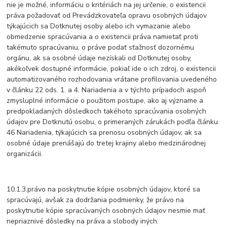
nie je možné, informáciu o kritériách na jej určenie, o existencii
práva požadovať od Prevádzkovateľa opravu osobných údajov
týkajúcich sa Dotknutej osoby alebo ich vymazanie alebo
obmedzenie spracúvania a o existencii práva namietať proti
takémuto spracúvaniu, o práve podať sťažnosť dozornému
orgánu, ak sa osobné údaje nezískali od Dotknutej osoby,
akékoľvek dostupné informácie, pokiaľ ide o ich zdroj, o existencii
automatizovaného rozhodovania vrátane profilovania uvedeného
v článku 22 ods. 1. a 4. Nariadenia a v týchto prípadoch aspoň
zmysluplné informácie o použitom postupe, ako aj význame a
predpokladaných dôsledkoch takéhoto spracúvania osobných
údajov pre Dotknutú osobu, o primeraných zárukách podľa článku
46 Nariadenia, týkajúcich sa prenosu osobných údajov, ak sa
osobné údaje prenášajú do tretej krajiny alebo medzinárodnej
organizácii.
10.1.3.právo na poskytnutie kópie osobných údajov, ktoré sa
spracúvajú, avšak za dodržania podmienky, že právo na
poskytnutie kópie spracúvaných osobných údajov nesmie mať
nepriaznivé dôsledky na práva a slobody iných.