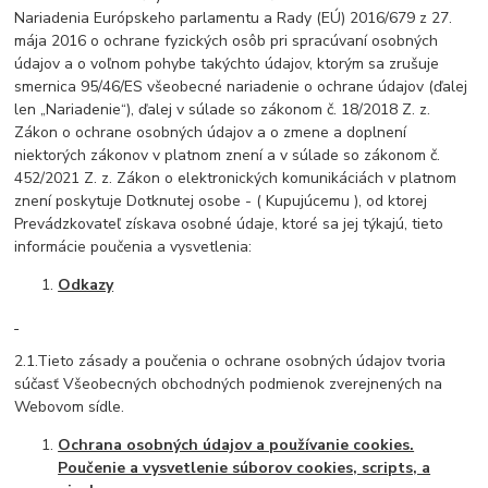
Nariadenia Európskeho parlamentu a Rady (EÚ) 2016/679 z 27.
mája 2016 o ochrane fyzických osôb pri spracúvaní osobných
údajov a o voľnom pohybe takýchto údajov, ktorým sa zrušuje
smernica 95/46/ES všeobecné nariadenie o ochrane údajov (ďalej
len „Nariadenie“), ďalej v súlade so zákonom č. 18/2018 Z. z.
Zákon o ochrane osobných údajov a o zmene a doplnení
niektorých zákonov v platnom znení a v súlade so zákonom č.
452/2021 Z. z. Zákon o elektronických komunikáciách v platnom
znení poskytuje Dotknutej osobe - ( Kupujúcemu ), od ktorej
Prevádzkovateľ získava osobné údaje, ktoré sa jej týkajú, tieto
informácie poučenia a vysvetlenia:
Odkazy
2.1.Tieto zásady a poučenia o ochrane osobných údajov tvoria
súčasť Všeobecných obchodných podmienok zverejnených na
Webovom sídle.
Ochrana osobných údajov a používanie cookies.
Poučenie a vysvetlenie súborov cookies, scripts, a