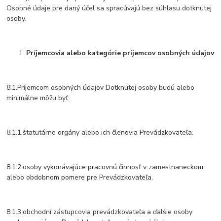
Osobné údaje pre daný účel sa spracúvajú bez súhlasu dotknutej
osoby.
Príjemcovia alebo kategórie príjemcov osobných údajov
8.1.Príjemcom osobných údajov Dotknutej osoby budú alebo
minimálne môžu byť:
8.1.1.štatutárne orgány alebo ich členovia Prevádzkovateľa.
8.1.2.osoby vykonávajúce pracovnú činnosť v zamestnaneckom,
alebo obdobnom pomere pre Prevádzkovateľa.
8.1.3.obchodní zástupcovia prevádzkovateľa a ďalšie osoby