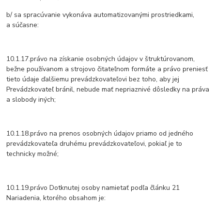
b/ sa spracúvanie vykonáva automatizovanými prostriedkami,
a súčasne:
10.1.17.právo na získanie osobných údajov v štruktúrovanom,
bežne používanom a strojovo čitateľnom formáte a právo preniesť
tieto údaje ďalšiemu prevádzkovateľovi bez toho, aby jej
Prevádzkovateľ bránil, nebude mať nepriaznivé dôsledky na práva
a slobody iných;
10.1.18.právo na prenos osobných údajov priamo od jedného
prevádzkovateľa druhému prevádzkovateľovi, pokiaľ je to
technicky možné;
10.1.19.právo Dotknutej osoby namietať podľa článku 21
Nariadenia, ktorého obsahom je: