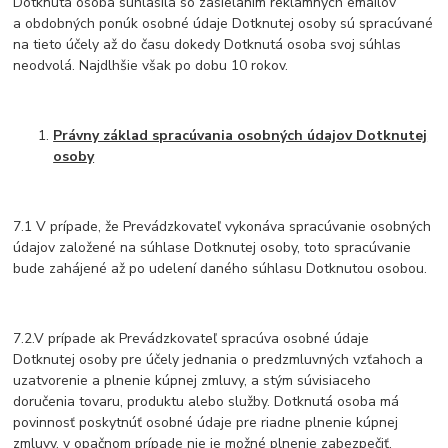
Dotknutá osoba súhlasila so zasielaním reklamných emailov
a obdobných ponúk osobné údaje Dotknutej osoby sú spracúvané
na tieto účely až do času dokedy Dotknutá osoba svoj súhlas
neodvolá. Najdlhšie však po dobu 10 rokov.
Právny základ spracúvania osobných údajov Dotknutej
osoby
7.1 V prípade, že Prevádzkovateľ vykonáva spracúvanie osobných
údajov založené na súhlase Dotknutej osoby, toto spracúvanie
bude zahájené až po udelení daného súhlasu Dotknutou osobou.
7.2.V prípade ak Prevádzkovateľ spracúva osobné údaje
Dotknutej osoby pre účely jednania o predzmluvných vzťahoch a
uzatvorenie a plnenie kúpnej zmluvy, a stým súvisiaceho
doručenia tovaru, produktu alebo služby. Dotknutá osoba má
povinnosť poskytnúť osobné údaje pre riadne plnenie kúpnej
zmluvy, v opačnom prípade nie je možné plnenie zabezpečiť.