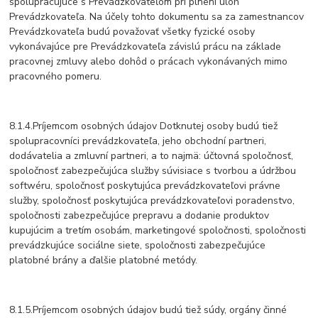
spolupracujúce s Prevádzkovateľom pri plnení úloh
Prevádzkovateľa. Na účely tohto dokumentu sa za zamestnancov
Prevádzkovateľa budú považovať všetky fyzické osoby
vykonávajúce pre Prevádzkovateľa závislú prácu na základe
pracovnej zmluvy alebo dohôd o prácach vykonávaných mimo
pracovného pomeru.
8.1.4.Príjemcom osobných údajov Dotknutej osoby budú tiež
spolupracovníci prevádzkovateľa, jeho obchodní partneri,
dodávatelia a zmluvní partneri, a to najmä: účtovná spoločnosť,
spoločnosť zabezpečujúca služby súvisiace s tvorbou a údržbou
softwéru, spoločnosť poskytujúca prevádzkovateľovi právne
služby, spoločnosť poskytujúca prevádzkovateľovi poradenstvo,
spoločnosti zabezpečujúce prepravu a dodanie produktov
kupujúcim a tretím osobám, marketingové spoločnosti, spoločnosti
prevádzkujúce sociálne siete, spoločnosti zabezpečujúce
platobné brány a ďalšie platobné metódy.
8.1.5.Príjemcom osobných údajov budú tiež súdy, orgány činné