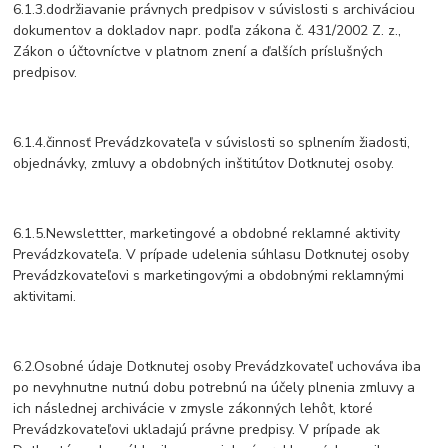
6.1.3.dodržiavanie právnych predpisov v súvislosti s archiváciou
dokumentov a dokladov napr. podľa zákona č. 431/2002 Z. z.,
Zákon o účtovníctve v platnom znení a ďalších príslušných
predpisov.
6.1.4.činnosť Prevádzkovateľa v súvislosti so splnením žiadosti,
objednávky, zmluvy a obdobných inštitútov Dotknutej osoby.
6.1.5.Newslettter, marketingové a obdobné reklamné aktivity
Prevádzkovateľa. V prípade udelenia súhlasu Dotknutej osoby
Prevádzkovateľovi s marketingovými a obdobnými reklamnými
aktivitami.
6.2.Osobné údaje Dotknutej osoby Prevádzkovateľ uchováva iba
po nevyhnutne nutnú dobu potrebnú na účely plnenia zmluvy a
ich následnej archivácie v zmysle zákonných lehôt, ktoré
Prevádzkovateľovi ukladajú právne predpisy. V prípade ak