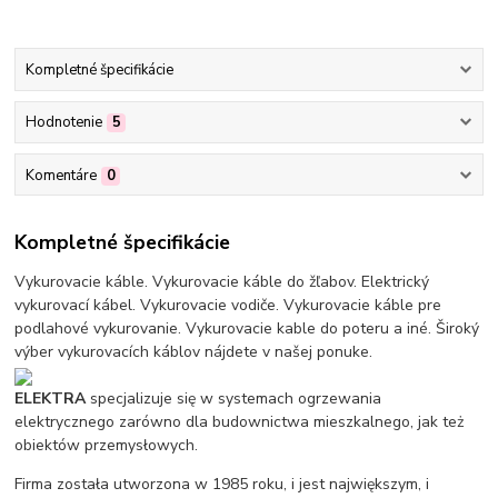
Kompletné špecifikácie
Hodnotenie
5
Komentáre
0
Kompletné špecifikácie
Vykurovacie káble. Vykurovacie káble do žľabov. Elektrický
vykurovací kábel. Vykurovacie vodiče. Vykurovacie káble pre
podlahové vykurovanie. Vykurovacie kable do poteru a iné. Široký
výber vykurovacích káblov nájdete v našej ponuke.
ELEKTRA
specjalizuje się w systemach ogrzewania
elektrycznego zarówno dla budownictwa mieszkalnego, jak też
obiektów przemysłowych.
Firma została utworzona w 1985 roku, i jest największym, i