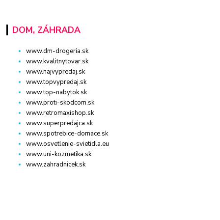
DOM, ZÁHRADA
www.dm-drogeria.sk
www.kvalitnytovar.sk
www.najvypredaj.sk
www.topvypredaj.sk
www.top-nabytok.sk
www.proti-skodcom.sk
www.retromaxishop.sk
www.superpredajca.sk
www.spotrebice-domace.sk
www.osvetlenie-svietidla.eu
www.uni-kozmetika.sk
www.zahradnicek.sk