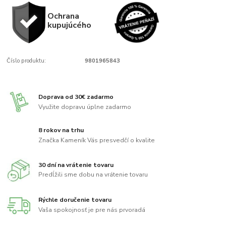
Ochrana
kupujúcého
Číslo produktu:
9801965843
Doprava od 30€ zadarmo
Využite dopravu úplne zadarmo
8 rokov na trhu
Značka Kameník Vás presvedčí o kvalite
30 dní na vrátenie tovaru
Predĺžili sme dobu na vrátenie tovaru
Rýchle doručenie tovaru
Vaša spokojnosť je pre nás prvoradá