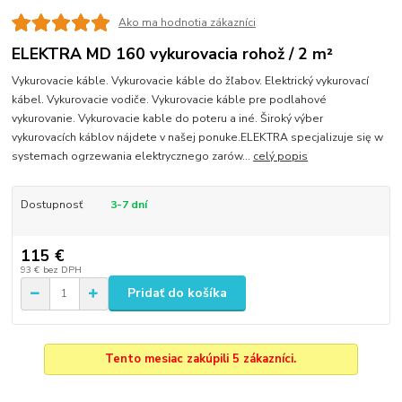
Ako ma hodnotia zákazníci
ELEKTRA MD 160 vykurovacia rohož / 2 m²
Vykurovacie káble. Vykurovacie káble do žľabov. Elektrický vykurovací
kábel. Vykurovacie vodiče. Vykurovacie káble pre podlahové
vykurovanie. Vykurovacie kable do poteru a iné. Široký výber
vykurovacích káblov nájdete v našej ponuke.ELEKTRA specjalizuje się w
systemach ogrzewania elektrycznego zarów...
celý popis
Dostupnosť
3-7 dní
115 €
93 €
bez DPH
Pridať do košíka
Tento mesiac zakúpili 5 zákazníci.