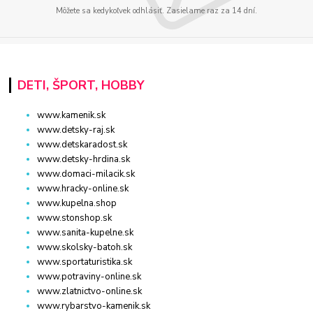
Môžete sa kedykoľvek odhlásiť. Zasielame raz za 14 dní.
DETI, ŠPORT, HOBBY
www.kamenik.sk
www.detsky-raj.sk
www.detskaradost.sk
www.detsky-hrdina.sk
www.domaci-milacik.sk
www.hracky-online.sk
www.kupelna.shop
www.stonshop.sk
www.sanita-kupelne.sk
www.skolsky-batoh.sk
www.sportaturistika.sk
www.potraviny-online.sk
www.zlatnictvo-online.sk
www.rybarstvo-kamenik.sk