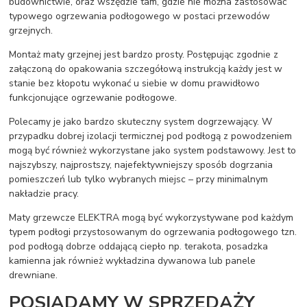
budownictwie, oraz wszędzie tam, gdzie nie można zastosować
typowego ogrzewania podłogowego w postaci przewodów
grzejnych.
Montaż maty grzejnej jest bardzo prosty. Postępując zgodnie z
załączoną do opakowania szczegółową instrukcją każdy jest w
stanie bez kłopotu wykonać u siebie w domu prawidłowo
funkcjonujące ogrzewanie podłogowe.
Polecamy je jako bardzo skuteczny system dogrzewający. W
przypadku dobrej izolacji termicznej pod podłogą z powodzeniem
mogą być również wykorzystane jako system podstawowy. Jest to
najszybszy, najprostszy, najefektywniejszy sposób dogrzania
pomieszczeń lub tylko wybranych miejsc – przy minimalnym
nakładzie pracy.
Maty grzewcze ELEKTRA mogą być wykorzystywane pod każdym
typem podłogi przystosowanym do ogrzewania podłogowego tzn.
pod podłogą dobrze oddającą ciepło np. terakota, posadzka
kamienna jak również wykładzina dywanowa lub panele
drewniane.
POSIADAMY W SPRZEDAŻY