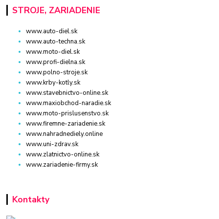
STROJE, ZARIADENIE
www.auto-diel.sk
www.auto-techna.sk
www.moto-diel.sk
www.profi-dielna.sk
www.polno-stroje.sk
www.krby-kotly.sk
www.stavebnictvo-online.sk
www.maxiobchod-naradie.sk
www.moto-prislusenstvo.sk
www.firemne-zariadenie.sk
www.nahradnediely.online
www.uni-zdrav.sk
www.zlatnictvo-online.sk
www.zariadenie-firmy.sk
Kontakty