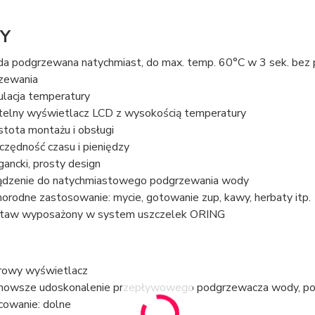
Y
a podgrzewana natychmiast, do max. temp. 60°C w 3 sek. bez p
zewania
ulacja temperatury
telny wyświetlacz LCD z wysokością temperatury
stota montażu i obsługi
czędność czasu i pieniędzy
gancki, prosty design
ądzenie do natychmiastowego podgrzewania wody
norodne zastosowanie: mycie, gotowanie zup, kawy, herbaty itp.
taw wyposażony w system uszczelek ORING
rowy wyświetlacz
nowsze udoskonalenie przepływowego podgrzewacza wody, pozw
owanie: dolne