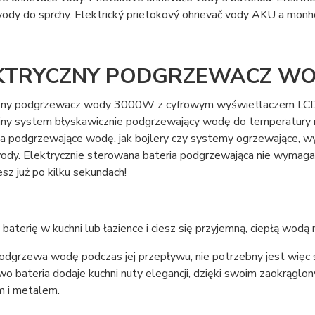
vody do sprchy. Elektrický prietokový ohrievač vody AKU a monho
KTRYCZNY PODGRZEWACZ WO
zny podgrzewacz wody 3000W z cyfrowym wyświetlaczem LCD.
jny system błyskawicznie podgrzewający wodę do temperatury 
ia podgrzewające wodę, jak bojlery czy systemy ogrzewające, w
ody. Elektrycznie sterowana bateria podgrzewająca nie wymaga 
sz już po kilku sekundach!
baterię w kuchni lub łazience i ciesz się przyjemną, ciepłą wodą
podgrzewa wodę podczas jej przepływu, nie potrzebny jest więc 
o bateria dodaje kuchni nuty elegancji, dzięki swoim zaokrągl
m i metalem.