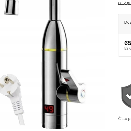
celý p
Dos
65
53 
Číslo p