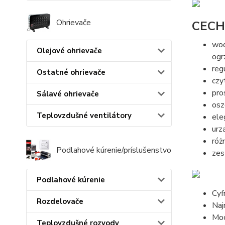
Ohrievače
CECH
wod
Olejové ohrievače
ogr
reg
Ostatné ohrievače
czy
pro
Sálavé ohrievače
osz
Teplovzdušné ventilátory
ele
urz
róż
Podlahové kúrenie/príslušenstvo
zes
Podlahové kúrenie
Cyf
Rozdelovače
Naj
Moc
Teplovzdušné rozvody