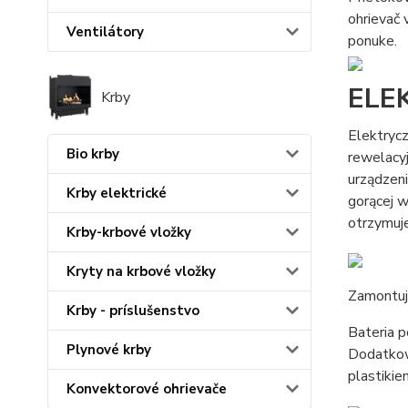
ohrievač 
Ventilátory
ponuke.
ELE
Krby
Elektryc
Bio krby
rewelacy
urządzen
Krby elektrické
gorącej w
otrzymuje
Krby-krbové vložky
Kryty na krbové vložky
Zamontuj 
Krby - príslušenstvo
Bateria 
Plynové krby
Dodatkow
plastikie
Konvektorové ohrievače