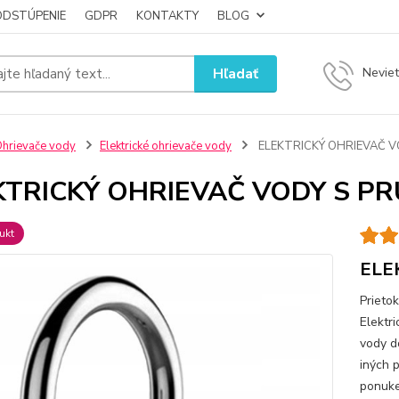
ODSTÚPENIE
GDPR
KONTAKTY
BLOG
Hľadať
Neviet
hrievače vody
Elektrické ohrievače vody
ELEKTRICKÝ OHRIEVAČ 
KTRICKÝ OHRIEVAČ VODY S P
ukt
ELE
Prieto
Elektri
vody d
iných 
ponuk