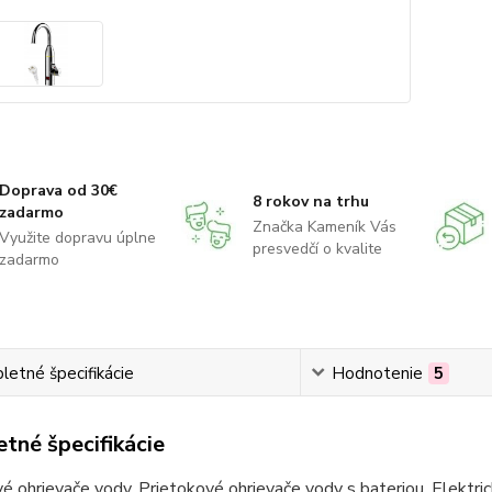
Doprava od 30€
8 rokov na trhu
zadarmo
Značka Kameník Vás
Využite dopravu úplne
presvedčí o kvalite
zadarmo
etné špecifikácie
Hodnotenie
5
tné špecifikácie
é ohrievače vody. Prietokové ohrievače vody s bateriou. Elektric