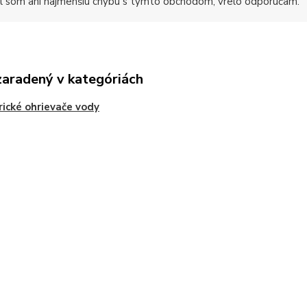
 som ani najmenšiu chybu s týmto obchodom, vrelo odporúčam.
zaradený v kategóriách
rické ohrievače vody