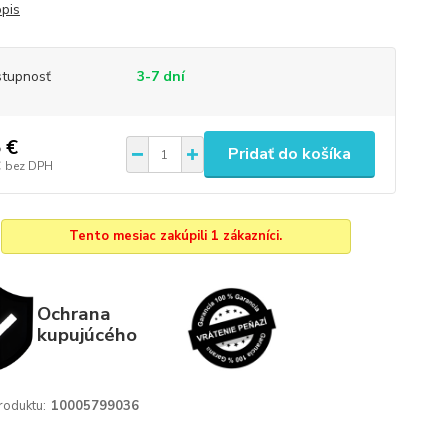
opis
tupnosť
3-7 dní
 €
Pridať do košíka
€
bez DPH
Tento mesiac zakúpili 1 zákazníci.
Ochrana
kupujúcého
roduktu:
10005799036