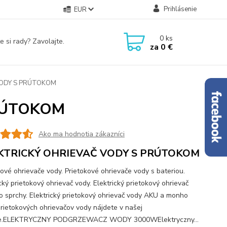
Prihlásenie
EUR
0
ks
e si rady? Zavolajte.
za
0 €
VODY S PRÚTOKOM
RÚTOKOM
Ako ma hodnotia zákazníci
KTRICKÝ OHRIEVAČ VODY S PRÚTOKOM
kové ohrievače vody. Prietokové ohrievače vody s bateriou.
cký prietokový ohrievač vody. Elektrický prietokový ohrievač
o sprchy. Elektrický prietokový ohrievač vody AKU a monho
prietokových ohrievačov vody nájdete v našej
e.ELEKTRYCZNY PODGRZEWACZ WODY 3000WElektryczny...