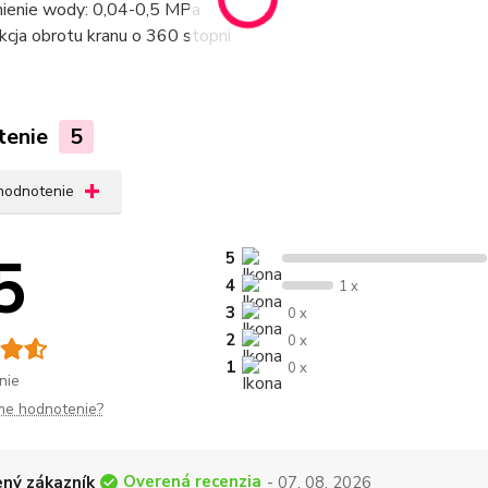
nienie wody: 0,04-0,5 MPa
kcja obrotu kranu o 360 stopni
tenie
5
 hodnotenie
5
5
4
1 x
3
0 x
2
0 x
1
0 x
nie
me hodnotenie?
Overená recenzia
ný zákazník
- 07. 08. 2026