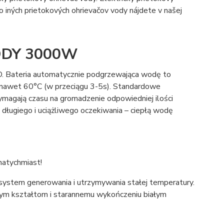
 iných prietokových ohrievačov vody nájdete v našej
DY 3000W
 Bateria automatycznie podgrzewająca wodę to
nawet 60°C (w przeciągu 3-5s). Standardowe
ymagają czasu na gromadzenie odpowiedniej ilości
długiego i uciążliwego oczekiwania – ciepłą wodę
 natychmiast!
system generowania i utrzymywania stałej temperatury.
onym kształtom i starannemu wykończeniu białym