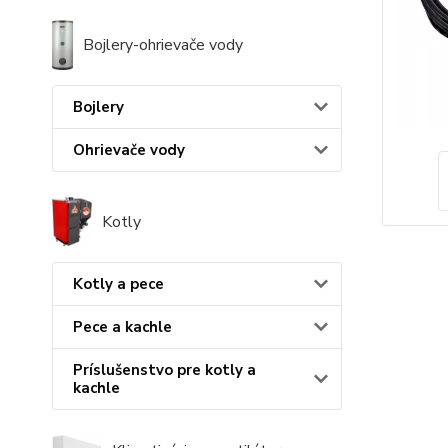
Bojlery-ohrievače vody
Bojlery
Ohrievače vody
Kotly
Kotly a pece
Pece a kachle
Príslušenstvo pre kotly a
kachle