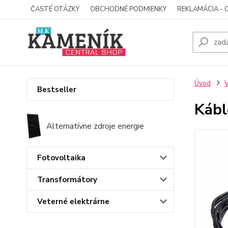
ČASTÉ OTÁZKY
OBCHODNÉ PODMIENKY
REKLAMÁCIA - 
Úvod
V
Bestseller
Kábl
Alternatívne zdroje energie
Fotovoltaika
Transformátory
Veterné elektrárne