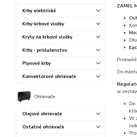
ZAMEL 
Krby elektrické
Oc
Krby-krbové vložky
Kon
Moż
Kryty na krbové vložky
Dłu
Łą
Krby - príslušenstvo
Przewód 
Plynové krby
Do monta
Konvektorové ohrievače
Regulat
w zestaw
Ohrievače
Do 
któ
Olejové ohrievače
W z
lod
Ostatné ohrievače
Prz