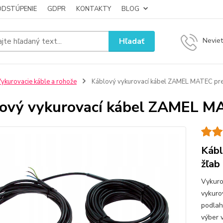
ODSTÚPENIE
GDPR
KONTAKTY
BLOG
Hľadať
Neviet
ykurovacie káble a rohože
Káblový vykurovací kábel ZAMEL MATEC pre
ový vykurovací kábel ZAMEL MA
Kábl
žľab
Vykuro
vykuro
podlah
výber 