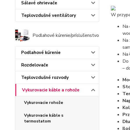
Sálavé ohrievače
W przypa
Teplovzdušné ventilátory
Na 
wod
Podlahové kúrenie/príslušenstvo
Na 
sam
Podlahové kúrenie
Na
Do
Rozdelovače
– d
Teplovzdušné rozvody
Mo
Sto
Vykurovacie káble a rohože
Tem
Nap
Vykurovacie rohože
Kol
Prz
Vykurovacie káble s
Dłu
termostatom
Ilo