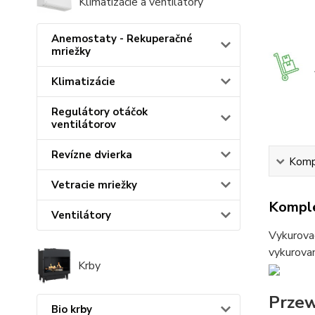
Klimatizácie a ventilátory
Anemostaty - Rekuperačné
mriežky
Klimatizácie
Regulátory otáčok
ventilátorov
Revízne dvierka
Kompl
Vetracie mriežky
Komple
Ventilátory
Vykurovac
vykurovan
Krby
Przew
Bio krby