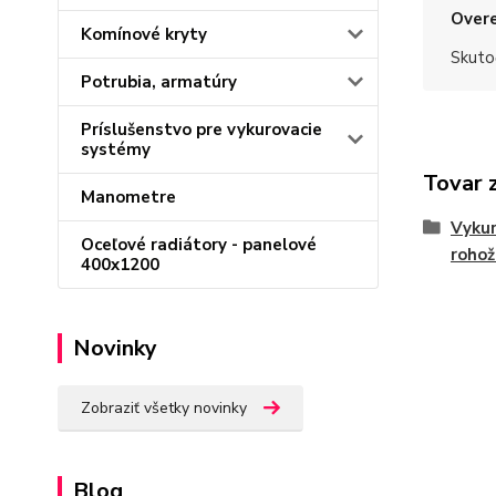
Overe
Komínové kryty
Skuto
Potrubia, armatúry
Príslušenstvo pre vykurovacie
systémy
Tovar 
Manometre
Vykur
Oceľové radiátory - panelové
rohož
400x1200
Novinky
Zobraziť všetky novinky
Blog