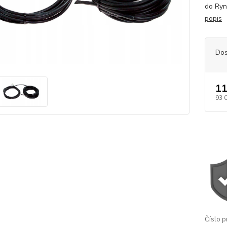
do Ry
popis
Dos
11
93 
Číslo p