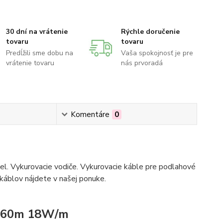
30 dní na vrátenie
Rýchle doručenie
tovaru
tovaru
Predĺžili sme dobu na
Vaša spokojnosť je pre
vrátenie tovaru
nás prvoradá
Komentáre
0
bel. Vykurovacie vodiče. Vykurovacie káble pre podlahové
 káblov nájdete v našej ponuke.
h 60m 18W/m