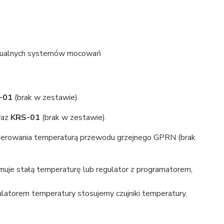
idualnych systemów mocowań
U-01
(brak w zestawie).
raz
KRS-01
(brak w zestawie).
terowania temperaturą przewodu grzejnego GPRN (brak
uje stałą temperaturę lub regulator z programatorem,
gulatorem temperatury stosujemy czujniki temperatury,