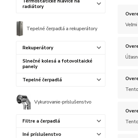
Termostatické hlavice na
radiátory
Overe
Veľmi
Tepelné čerpadlá a rekuperátory
Overe
Rekuperátory
Úžasn
Slnečné kolesá a fotovoltaické
panely
Overe
Tepelné čerpadlá
Tento
Vykurovanie-príslušenstvo
Overe
Filtre a čerpadlá
Tento
Iné príslušenstvo