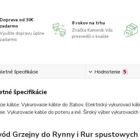
Doprava od 30€
8 rokov na trhu
zadarmo
Značka Kameník Vás
Využite dopravu úplne
presvedčí o kvalite
zadarmo
etné špecifikácie
Hodnotenie
5
tné špecifikácie
ie káble. Vykurovacie káble do žľabov. Elektrický vykurovací ká
ie. Vykurovacie kable do poteru a iné. Široký výber vykurovacích
ód Grzejny do Rynny i Rur spustowyc