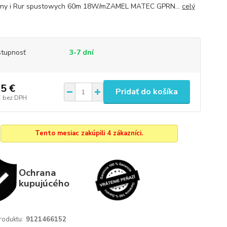
nny i Rur spustowych 60m 18W/mZAMEL MATEC GPRN...
celý
tupnosť
3-7 dní
5 €
Pridať do košíka
€
bez DPH
Tento mesiac zakúpili 4 zákazníci.
Ochrana
kupujúcého
roduktu:
9121466152