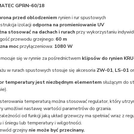
MATEC GPRN-60/18
hrona przed oblodzeniem
rynien i rur spustowych
strukcja izolacji
odporna na promieniowanie UV
na stosować na dachach i rurach
przy wykorzystaniu indyw
gość przewodu grzejnego:
60 m
czna moc
przyłączeniowa:
1080 W
mocuje się w rynnie za pośrednictwem
klipsów do rynien KR
żu w rurach spustowych stosuje się akcesoria
ZW-01
,
LS-01
o
or temperatury jest niezbędnym elementem
służącym do s
ie).
sterowania temperaturą można stosować regulator, który utrzym
ry umożliwi nastawę wartości parametrów do grzania.
ależności od funkcji jaką układ grzewczy ma spełniać wraz z re
u i śniegu lub temperatury i wilgotności.
ewód grzejny
nie może być przecinany.