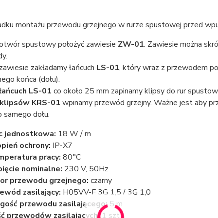
dku montażu przewodu grzejnego w rurze spustowej przed wpu
otwór spustowy położyć zawiesie
ZW-01
. Zawiesie można skr
y.
zawiesie zakładamy łańcuch
LS-01
, który wraz z przewodem po
ego końca (dołu).
łańcuch LS-01
co około 25 mm zapinamy klipsy do rur spusto
klipsów KRS-01
wpinamy przewód grzejny. Ważne jest aby prze
o samego dołu.
c jednostkowa:
18 W / m
pień ochrony:
IP-X7
peratura pracy:
80°C
ięcie nominalne:
230 V, 50Hz
or przewodu grzejnego:
czarny
ewód zasilający:
H05VV-F 3G 1,5 / 3G 1,0
gość przewodu zasilającego:
5 m
ść przewodów zasilających:
1 szt