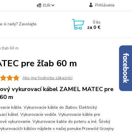
Prihlásenie
EUR
0
ks
e si rady? Zavolajte.
za
0 €
 žľab 60 m
TEC pre žľab 60 m
Ako ma hodnotia zákazníci
ový vykurovací kábel ZAMEL MATEC pre
 60 m
vacie káble. Vykurovacie káble do žľabov. Elektrický
vací kábel. Vykurovacie vodiče. Vykurovacie káble pre
ové vykurovanie. Vykurovacie kable do poteru a iné. Široký
vykurovacích káblov nájdete v našej ponuke.Przewód Grzejny