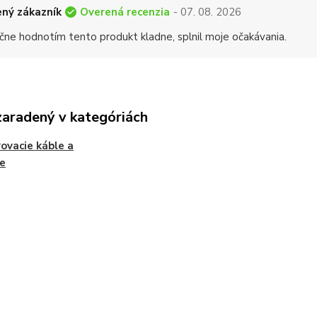
Overená recenzia
ný zákazník
- 07. 08. 2026
čne hodnotím tento produkt kladne, splnil moje očakávania.
zaradený v kategóriách
ovacie káble a
e