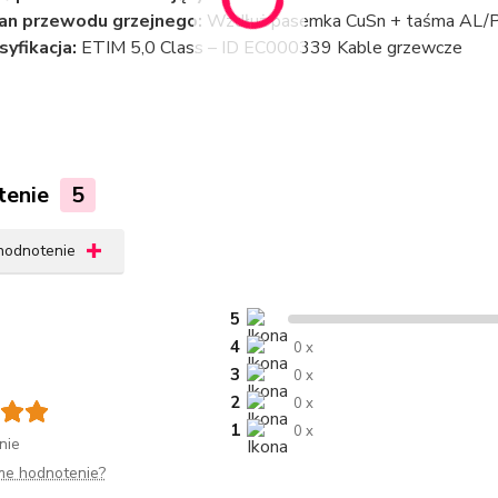
an przewodu grzejnego:
Wzdłuż pasemka CuSn + taśma AL/
syfikacja:
ETIM 5,0 Class – ID EC000339 Kable grzewcze
tenie
5
 hodnotenie
5
4
0 x
3
0 x
2
0 x
1
0 x
nie
me hodnotenie?