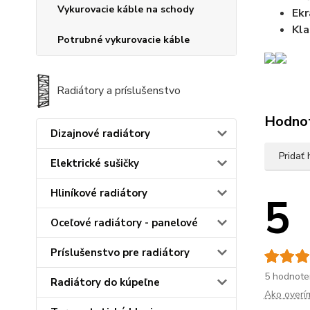
Vykurovacie káble na schody
Ekr
Kla
Potrubné vykurovacie káble
Radiátory a príslušenstvo
Hodno
Dizajnové radiátory
Pridať
Elektrické sušičky
Hliníkové radiátory
5
Oceľové radiátory - panelové
Príslušenstvo pre radiátory
5 hodnote
Radiátory do kúpeľne
Ako overí