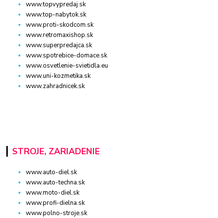
www.topvypredaj.sk
www.top-nabytok.sk
www.proti-skodcom.sk
www.retromaxishop.sk
www.superpredajca.sk
www.spotrebice-domace.sk
www.osvetlenie-svietidla.eu
www.uni-kozmetika.sk
www.zahradnicek.sk
STROJE, ZARIADENIE
www.auto-diel.sk
www.auto-techna.sk
www.moto-diel.sk
www.profi-dielna.sk
www.polno-stroje.sk