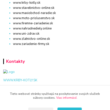
www.krby-kotly.sk
www.stavebnictvo-online.sk
www.maxiobchod-naradie.sk
www.moto-prislusenstvo.sk
www.firemne-zariadenie.sk
www.nahradnediely.online
www.uni-zdrav.sk
www.zlatnictvo-online.sk
www.zariadenie-firmy.sk
Kontakty
WWW.KRBY-KOTLY.SK
Tieto webové stránky využívajú na poskytovanie svojich služieb
súbory cookies.
Viac informácií
.
info@krby-kotly.sk