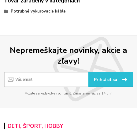
Tovar zaradený v kategóriách
Potrubné vykurovacie káble
Nepremeškajte novinky, akcie a
zľavy!
Prihlásiť sa
Môžete sa kedykoľvek odhlásiť. Zasielame raz za 14 dní.
DETI, ŠPORT, HOBBY