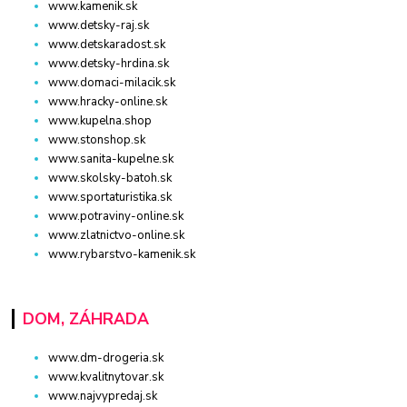
www.kamenik.sk
www.detsky-raj.sk
www.detskaradost.sk
www.detsky-hrdina.sk
www.domaci-milacik.sk
www.hracky-online.sk
www.kupelna.shop
www.stonshop.sk
www.sanita-kupelne.sk
www.skolsky-batoh.sk
www.sportaturistika.sk
www.potraviny-online.sk
www.zlatnictvo-online.sk
www.rybarstvo-kamenik.sk
DOM, ZÁHRADA
www.dm-drogeria.sk
www.kvalitnytovar.sk
www.najvypredaj.sk