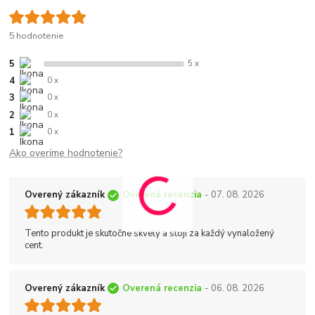
5 hodnotenie
5
5 x
4
0 x
3
0 x
2
0 x
1
0 x
Ako overíme hodnotenie?
Overený zákazník
Overená recenzia
- 07. 08. 2026
Tento produkt je skutočne skvelý a stojí za každý vynaložený
cent.
Overený zákazník
Overená recenzia
- 06. 08. 2026