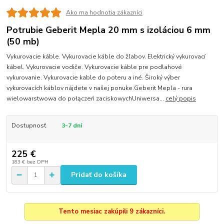
Ako ma hodnotia zákazníci
Potrubie Geberit Mepla 20 mm s izoláciou 6 mm
(50 mb)
Vykurovacie káble. Vykurovacie káble do žľabov. Elektrický vykurovací
kábel. Vykurovacie vodiče. Vykurovacie káble pre podlahové
vykurovanie. Vykurovacie kable do poteru a iné. Široký výber
vykurovacích káblov nájdete v našej ponuke.Geberit Mepla - rura
wielowarstwowa do połączeń zaciskowychUniwersa...
celý popis
Dostupnosť
3-7 dní
225 €
183 €
bez DPH
Pridať do košíka
Tento mesiac zakúpili 9 zákazníci.