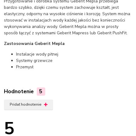
Przygotowanie i obróbka systemu Geberit Mepla przebiega
bardzo szybko, dzięki czemu system zachowuje kształt, jest
elastyczny, odporny na wysokie ciśnienie i korozję. System można
stosować w instalacjach wody każdej jakości bez konieczności
wykonywania analizy wody. Geberit Mepla można w prosty
sposób łączyć z systemami Geberit Mapress lub Geberit PushFit.
Zastosowania Geberit Mepla
Instalacje wody pitnej
Systemy grzewcze
Przemysł
Hodnotenie
5
Pridať hodnotenie
5