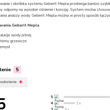
wanie i obróbka systemu Geberit Mepla przebiega bardzo szybko
y, odporny na wysokie ciśnienie i korozję. System można stosowa
nia analizy wody. Geberit Mepla można w prosty sposób łączyć
wania Geberit Mepla
talacje wody pitnej
temy grzewcze
emysł
tenie
5
 hodnotenie
5
5
4
1 x
3
0 x