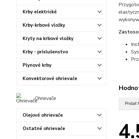
Przygoto
Krby elektrické
elastyczn
wykonywa
Krby-krbové vložky
Zastoso
Kryty na krbové vložky
Ins
Sys
Krby - príslušenstvo
Prz
Plynové krby
Konvektorové ohrievače
Hodno
Ohrievače
Pridať
Olejové ohrievače
4.
Ostatné ohrievače