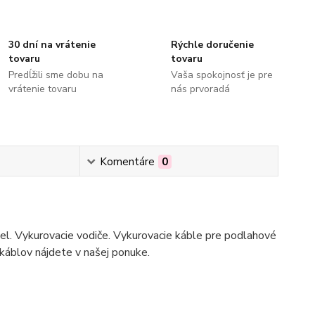
30 dní na vrátenie
Rýchle doručenie
tovaru
tovaru
Predĺžili sme dobu na
Vaša spokojnosť je pre
vrátenie tovaru
nás prvoradá
Komentáre
0
bel. Vykurovacie vodiče. Vykurovacie káble pre podlahové
 káblov nájdete v našej ponuke.