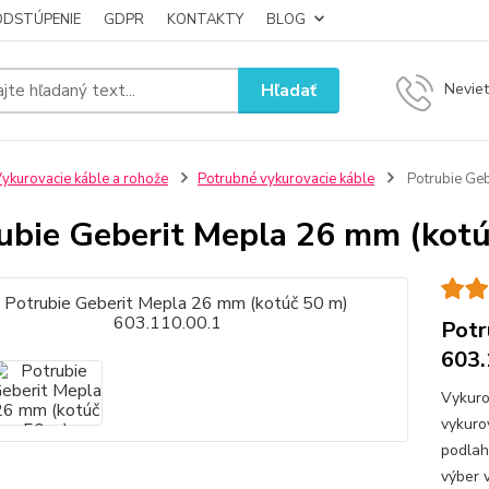
ODSTÚPENIE
GDPR
KONTAKTY
BLOG
Hľadať
Neviet
ykurovacie káble a rohože
Potrubné vykurovacie káble
Potrubie Geb
ubie Geberit Mepla 26 mm (kotú
Potr
603.
Vykuro
vykuro
podlah
výber 