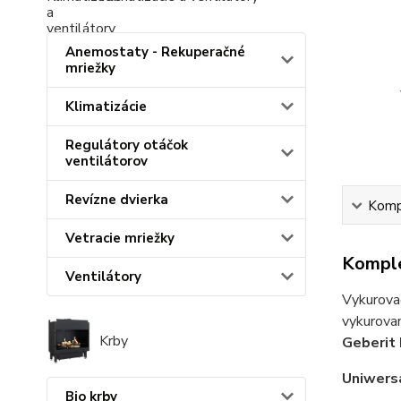
Anemostaty - Rekuperačné
mriežky
Klimatizácie
Regulátory otáčok
ventilátorov
Revízne dvierka
Kompl
Vetracie mriežky
Komple
Ventilátory
Vykurovac
vykurovan
Krby
Geberit
Uniwers
Bio krby