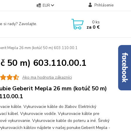
Prihlásenie
EUR
0
ks
e si rady? Zavolajte.
za
0 €
erit Mepla 26 mm (kotúč 50 m) 603.110.00.1
č 50 m) 603.110.00.1
Ako ma hodnotia zákazníci
ubie Geberit Mepla 26 mm (kotúč 50 m)
110.00.1
vacie káble. Vykurovacie káble do žľabov. Elektrický
vací kábel. Vykurovacie vodiče. Vykurovacie káble pre
ové vykurovanie. Vykurovacie kable do poteru a iné. Široký
vykurovacích káblov nájdete v našej ponuke.Geberit Mepla -