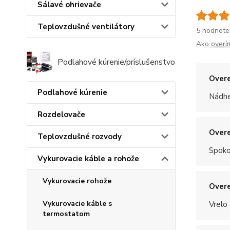
Sálavé ohrievače
Teplovzdušné ventilátory
5 hodnote
Ako overí
Podlahové kúrenie/príslušenstvo
Overe
Podlahové kúrenie
Nádhe
Rozdelovače
Overe
Teplovzdušné rozvody
Spoko
Vykurovacie káble a rohože
Vykurovacie rohože
Overe
Vykurovacie káble s
Vrelo
termostatom