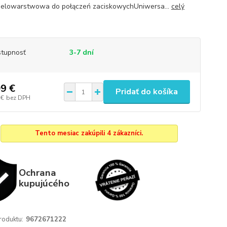
ielowarstwowa do połączeń zaciskowychUniwersa...
celý
tupnosť
3-7 dní
9 €
Pridať do košíka
 €
bez DPH
Tento mesiac zakúpili 4 zákazníci.
Ochrana
kupujúcého
roduktu:
9672671222