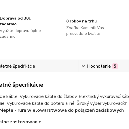
Doprava od 30€
8 rokov na trhu
zadarmo
Značka Kameník Vás
Využite dopravu úplne
presvedčí o kvalite
zadarmo
etné špecifikácie
Hodnotenie
5
tné špecifikácie
ie káble. Vykurovacie káble do žľabov. Elektrický vykurovací ká
ie. Vykurovacie kable do poteru a iné. Široký výber vykurovacích
 Mepla - rura wielowarstwowa do połączeń zaciskowych
alne zastosowanie