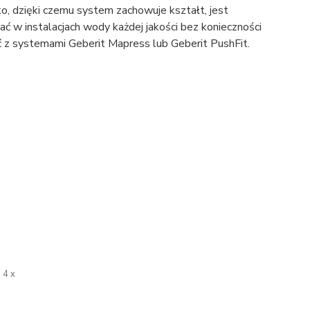
, dzięki czemu system zachowuje kształt, jest
ć w instalacjach wody każdej jakości bez konieczności
 z systemami Geberit Mapress lub Geberit PushFit.
4 x