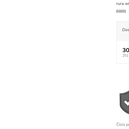
rura w
popis
Dos
30
251
Číslo p