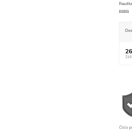
Rautit
popis
Dos
26
216
Číslo p