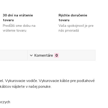
30 dní na vrátenie
Rýchle doručenie
tovaru
tovaru
Predĺžili sme dobu na
Vaša spokojnosť je pre
vrátenie tovaru
nás prvoradá
Komentáre
0
bel. Vykurovacie vodiče. Vykurovacie káble pre podlahové
 káblov nájdete v našej ponuke.
wczych