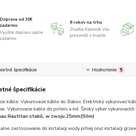
Doprava od 30€
8 rokov na trhu
zadarmo
Značka Kameník Vás
Využite dopravu úplne
presvedčí o kvalite
zadarmo
etné špecifikácie
Hodnotenie
5
tné špecifikácie
ie káble. Vykurovacie káble do žľabov. Elektrický vykurovací ká
ie. Vykurovacie kable do poteru a iné. Široký výber vykurovacích
hau Rautitan stabil, w zwoju 25mm(50m)
alne zastosowanie do instalacji wody pitnej oraz instalacji grze