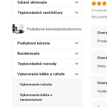
Sálavé ohrievače
5 hodnote
Teplovzdušné ventilátory
Ako overí
Podlahové kúrenie/príslušenstvo
Overe
Produ
Podlahové kúrenie
Rozdelovače
Overe
Teplovzdušné rozvody
Vrelo
Vykurovacie káble a rohože
Overe
Vykurovacie rohože
Vynik
Vykurovacie káble s
termostatom