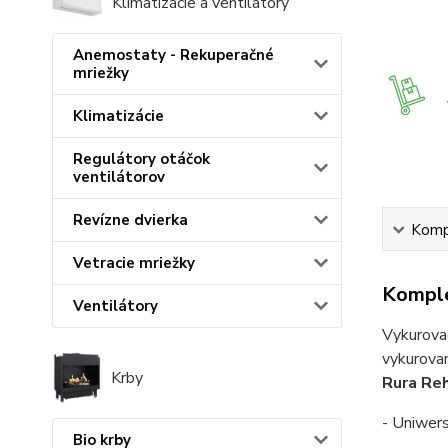
Klimatizácie a ventilátory
Anemostaty - Rekuperačné
mriežky
Klimatizácie
Regulátory otáčok
ventilátorov
Revízne dvierka
Kompl
Vetracie mriežky
Komple
Ventilátory
Vykurovac
vykurovan
Krby
Rura Re
- Uniwers
Bio krby