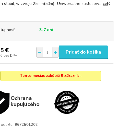
an stabil, w zwoju 25mm(50m)- Uniwersalne zastosow...
celý
tupnosť
3-7 dní
5 €
Pridať do košíka
 €
bez DPH
Tento mesiac zakúpili 9 zákazníci.
Ochrana
kupujúcého
roduktu:
9672501202