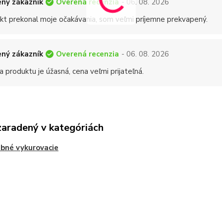
Overená recenzia
ný zákazník
- 06. 08. 2026
kt prekonal moje očakávania, som veľmi príjemne prekvapený.
Overená recenzia
ný zákazník
- 06. 08. 2026
a produktu je úžasná, cena veľmi prijateľná.
zaradený v kategóriách
bné vykurovacie