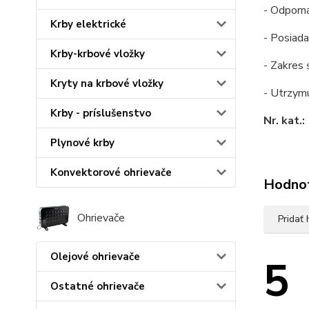
- Odporn
Krby elektrické
- Posiad
Krby-krbové vložky
- Zakres 
Kryty na krbové vložky
- Utrzymu
Krby - príslušenstvo
Nr. kat
Plynové krby
Konvektorové ohrievače
Hodno
Ohrievače
Pridať
Olejové ohrievače
5
Ostatné ohrievače