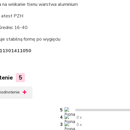
a na wnikanie tlenu warstwa aluminium
a atest PZH
średnic 16-40
je stabilną formę po wygięciu
.: 11301411050
tenie
5
 hodnotenie
5
4
0 x
3
0 x