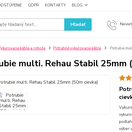
ODSTÚPENIE
GDPR
KONTAKTY
BLOG
Hľadať
Neviet
ykurovacie káble a rohože
Potrubné vykurovacie káble
Potrubie mul
ubie multi. Rehau Stabil 25mm 
Potr
ciev
Vykuro
vykuro
podlah
výber 