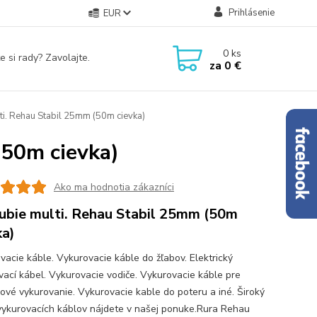
Prihlásenie
EUR
0
ks
e si rady? Zavolajte.
za
0 €
ti. Rehau Stabil 25mm (50m cievka)
(50m cievka)
Ako ma hodnotia zákazníci
ubie multi. Rehau Stabil 25mm (50m
ka)
vacie káble. Vykurovacie káble do žľabov. Elektrický
vací kábel. Vykurovacie vodiče. Vykurovacie káble pre
ové vykurovanie. Vykurovacie kable do poteru a iné. Široký
vykurovacích káblov nájdete v našej ponuke.Rura Rehau