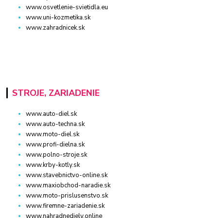
www.osvetlenie-svietidla.eu
www.uni-kozmetika.sk
www.zahradnicek.sk
STROJE, ZARIADENIE
www.auto-diel.sk
www.auto-techna.sk
www.moto-diel.sk
www.profi-dielna.sk
www.polno-stroje.sk
www.krby-kotly.sk
www.stavebnictvo-online.sk
www.maxiobchod-naradie.sk
www.moto-prislusenstvo.sk
www.firemne-zariadenie.sk
www.nahradnediely.online