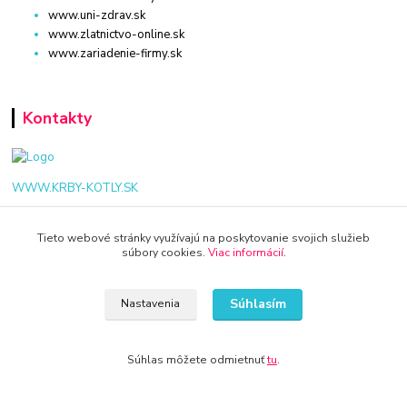
www.uni-zdrav.sk
www.zlatnictvo-online.sk
www.zariadenie-firmy.sk
Kontakty
WWW.KRBY-KOTLY.SK
Tieto webové stránky využívajú na poskytovanie svojich služieb
súbory cookies.
Viac informácií
.
info@krby-kotly.sk
Súhlasím
Nastavenia
Súhlas môžete odmietnuť
tu
.
© 2024 Všetky práva vyhradené KAMENIK.SK