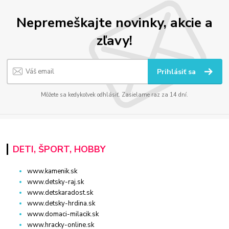
Nepremeškajte novinky, akcie a
zľavy!
Prihlásiť sa
Môžete sa kedykoľvek odhlásiť. Zasielame raz za 14 dní.
DETI, ŠPORT, HOBBY
www.kamenik.sk
www.detsky-raj.sk
www.detskaradost.sk
www.detsky-hrdina.sk
www.domaci-milacik.sk
www.hracky-online.sk