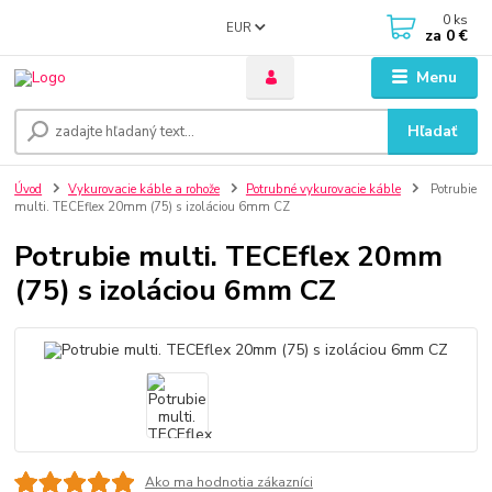
0
ks
EUR
za
0 €
Menu
Hľadať
Úvod
Vykurovacie káble a rohože
Potrubné vykurovacie káble
Potrubie
multi. TECEflex 20mm (75) s izoláciou 6mm CZ
Potrubie multi. TECEflex 20mm
(75) s izoláciou 6mm CZ
Ako ma hodnotia zákazníci