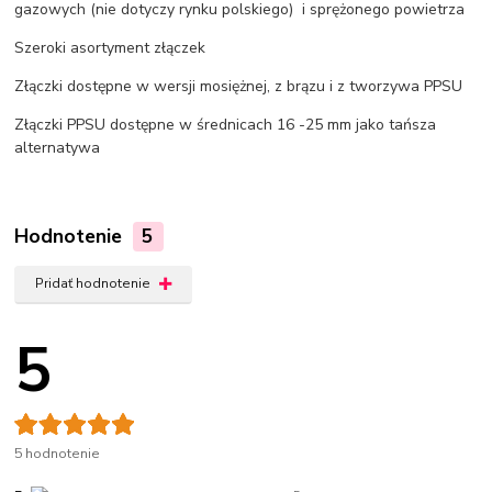
gazowych (nie dotyczy rynku polskiego) i sprężonego powietrza
Szeroki asortyment złączek
Złączki dostępne w wersji mosiężnej, z brązu i z tworzywa PPSU
Złączki PPSU dostępne w średnicach 16 -25 mm jako tańsza
alternatywa
Hodnotenie
5
Pridať hodnotenie
5
5 hodnotenie