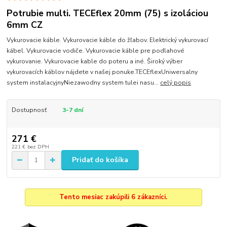
Potrubie multi. TECEflex 20mm (75) s izoláciou
6mm CZ
Vykurovacie káble. Vykurovacie káble do žľabov. Elektrický vykurovací
kábel. Vykurovacie vodiče. Vykurovacie káble pre podlahové
vykurovanie. Vykurovacie kable do poteru a iné. Široký výber
vykurovacích káblov nájdete v našej ponuke.TECEflexUniwersalny
system instalacyjnyNiezawodny system tulei nasu...
celý popis
Dostupnosť
3-7 dní
271 €
221 €
bez DPH
Pridať do košíka
Tento mesiac zakúpili 6 zákazníci.