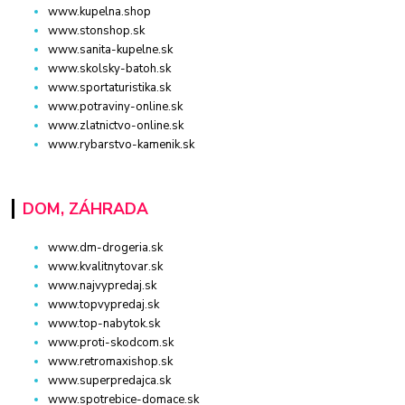
www.kupelna.shop
www.stonshop.sk
www.sanita-kupelne.sk
www.skolsky-batoh.sk
www.sportaturistika.sk
www.potraviny-online.sk
www.zlatnictvo-online.sk
www.rybarstvo-kamenik.sk
DOM, ZÁHRADA
www.dm-drogeria.sk
www.kvalitnytovar.sk
www.najvypredaj.sk
www.topvypredaj.sk
www.top-nabytok.sk
www.proti-skodcom.sk
www.retromaxishop.sk
www.superpredajca.sk
www.spotrebice-domace.sk