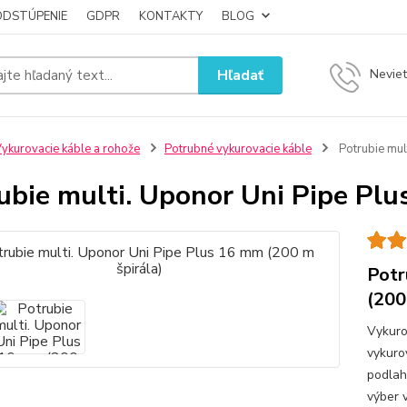
ODSTÚPENIE
GDPR
KONTAKTY
BLOG
Hľadať
Neviet
ykurovacie káble a rohože
Potrubné vykurovacie káble
Potrubie mul
ubie multi. Uponor Uni Pipe Plu
Potr
(200
Vykuro
vykuro
podlah
výber 