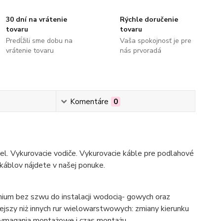
30 dní na vrátenie
Rýchle doručenie
tovaru
tovaru
Predĺžili sme dobu na
Vaša spokojnosť je pre
vrátenie tovaru
nás prvoradá
Komentáre
0
bel. Vykurovacie vodiče. Vykurovacie káble pre podlahové
 káblov nájdete v našej ponuke.
ium bez szwu do instalacji wodocią- gowych oraz
niejszy niż innych rur wielowarstwowych: zmiany kierunku
 wymagania montażowe i czas montażu.