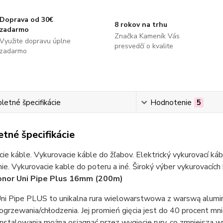
Doprava od 30€
8 rokov na trhu
zadarmo
Značka Kameník Vás
Využite dopravu úplne
presvedčí o kvalite
zadarmo
etné špecifikácie
Hodnotenie
5
tné špecifikácie
ie káble. Vykurovacie káble do žľabov. Elektrický vykurovací ká
ie. Vykurovacie kable do poteru a iné. Široký výber vykurovacích
onor Uni Pipe Plus 16mm (200m)
ni Pipe PLUS to unikalna rura wielowarstwowa z warswą alumin
i ogrzewania/chłodzenia. Jej promień gięcia jest do 40 procent m
instalowania można osiągnąć przez wygięcie rury, co zmniejsza