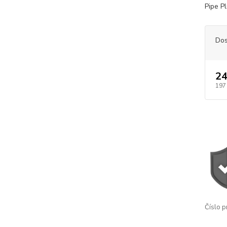
Pipe P
Dos
24
197
Číslo p