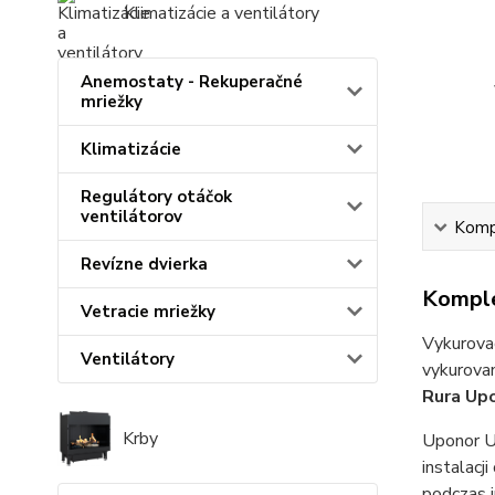
Klimatizácie a ventilátory
Anemostaty - Rekuperačné
mriežky
Klimatizácie
Regulátory otáčok
ventilátorov
Kompl
Revízne dvierka
Komple
Vetracie mriežky
Vykurovac
Ventilátory
vykurovan
Rura Up
Krby
Uponor U
instalacj
podczas 