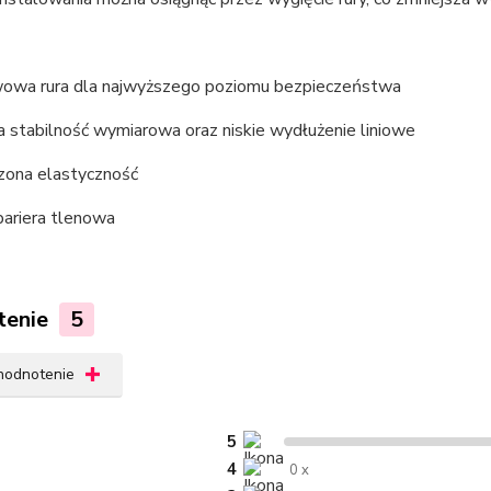
owa rura dla najwyższego poziomu bezpieczeństwa
 stabilność wymiarowa oraz niskie wydłużenie liniowe
zona elastyczność
ariera tlenowa
tenie
5
 hodnotenie
5
4
0 x