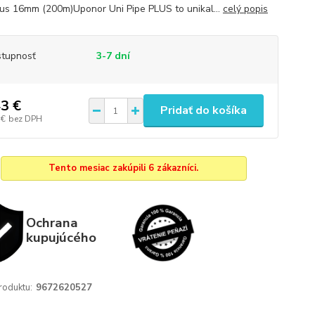
lus 16mm (200m)Uponor Uni Pipe PLUS to unikal...
celý popis
tupnosť
3-7 dní
3 €
Pridať do košíka
 €
bez DPH
Tento mesiac zakúpili 6 zákazníci.
Ochrana
kupujúcého
roduktu:
9672620527