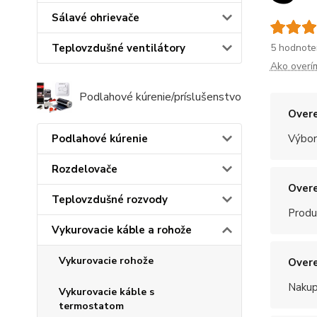
Sálavé ohrievače
Teplovzdušné ventilátory
5 hodnote
Ako overí
Podlahové kúrenie/príslušenstvo
Overe
Výbor
Podlahové kúrenie
Rozdelovače
Overe
Teplovzdušné rozvody
Produ
Vykurovacie káble a rohože
Vykurovacie rohože
Overe
Nakup
Vykurovacie káble s
termostatom