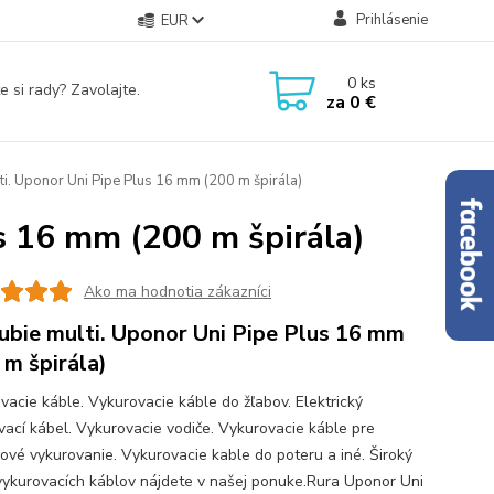
Prihlásenie
EUR
0
ks
e si rady? Zavolajte.
za
0 €
ti. Uponor Uni Pipe Plus 16 mm (200 m špirála)
s 16 mm (200 m špirála)
Ako ma hodnotia zákazníci
ubie multi. Uponor Uni Pipe Plus 16 mm
 m špirála)
vacie káble. Vykurovacie káble do žľabov. Elektrický
vací kábel. Vykurovacie vodiče. Vykurovacie káble pre
ové vykurovanie. Vykurovacie kable do poteru a iné. Široký
vykurovacích káblov nájdete v našej ponuke.Rura Uponor Uni