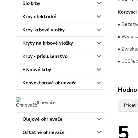
Bio krby
Korzyści
Krby elektrické
• Bezszw
Krby-krbové vložky
• Wysoka
Kryty na krbové vložky
• Zwięks
Krby - príslušenstvo
• 100% b
Plynové krby
Konvektorové ohrievače
Hodno
Ohrievače
Pridať
Olejové ohrievače
5
Ostatné ohrievače