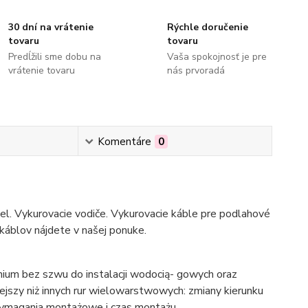
30 dní na vrátenie
Rýchle doručenie
tovaru
tovaru
Predĺžili sme dobu na
Vaša spokojnosť je pre
vrátenie tovaru
nás prvoradá
Komentáre
0
bel. Vykurovacie vodiče. Vykurovacie káble pre podlahové
 káblov nájdete v našej ponuke.
ium bez szwu do instalacji wodocią- gowych oraz
niejszy niż innych rur wielowarstwowych: zmiany kierunku
 wymagania montażowe i czas montażu.