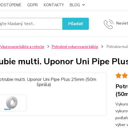
ODSTÚPENIE
GDPR
KONTAKTY
BLOG
Hľadať
Neviet
ykurovacie káble a rohože
Potrubné vykurovacie káble
Potrubie mul
ubie multi. Uponor Uni Pipe Pl
Potr
(50m
Vykuro
vykuro
podlah
výber 