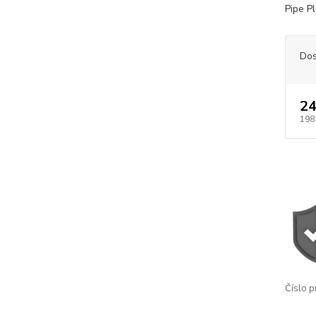
Pipe P
Dos
24
198
Číslo p