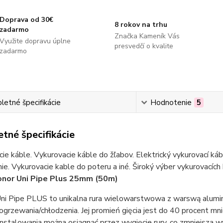
Doprava od 30€
8 rokov na trhu
zadarmo
Značka Kameník Vás
Využite dopravu úplne
presvedčí o kvalite
zadarmo
etné špecifikácie
Hodnotenie
5
tné špecifikácie
ie káble. Vykurovacie káble do žľabov. Elektrický vykurovací ká
ie. Vykurovacie kable do poteru a iné. Široký výber vykurovacích
onor Uni Pipe Plus 25mm (50m)
ni Pipe PLUS to unikalna rura wielowarstwowa z warswą alumin
i ogrzewania/chłodzenia. Jej promień gięcia jest do 40 procent m
instalowania można osiągnąć przez wygięcie rury, co zmniejsza