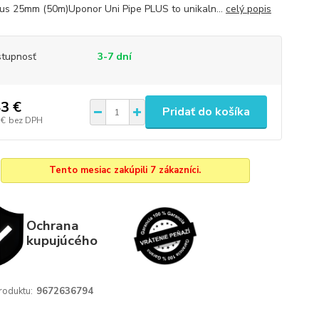
lus 25mm (50m)Uponor Uni Pipe PLUS to unikaln...
celý popis
tupnosť
3-7 dní
3 €
Pridať do košíka
 €
bez DPH
Tento mesiac zakúpili 7 zákazníci.
Ochrana
kupujúcého
roduktu:
9672636794