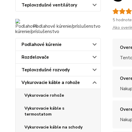
Teplovzdušné ventilátory
5 hodnote
Podlahové kúrenie/príslušenstvo
Ako overí
Podlahové kúrenie
Overe
Rozdelovače
Tento
Teplovzdušné rozvody
Overe
Vykurovacie káble a rohože
Nakup
Vykurovacie rohože
Vykurovacie káble s
Overe
termostatom
Nakup
Vykurovacie káble na schody