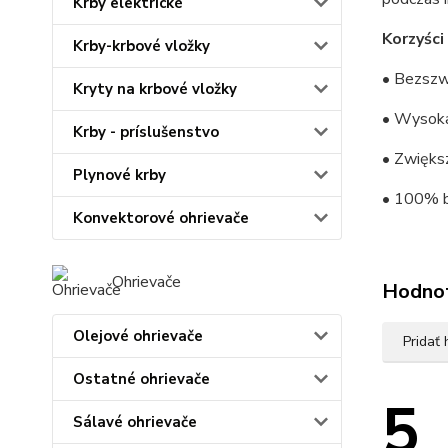
Krby elektrické
Korzyści
Krby-krbové vložky
• Bezszw
Kryty na krbové vložky
• Wysoka
Krby - príslušenstvo
• Zwięks
Plynové krby
• 100% b
Konvektorové ohrievače
Ohrievače
Hodno
Olejové ohrievače
Pridať
Ostatné ohrievače
5
Sálavé ohrievače