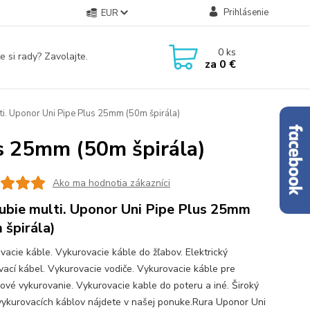
Prihlásenie
EUR
0
ks
e si rady? Zavolajte.
za
0 €
ti. Uponor Uni Pipe Plus 25mm (50m špirála)
us 25mm (50m špirála)
Ako ma hodnotia zákazníci
ubie multi. Uponor Uni Pipe Plus 25mm
 špirála)
vacie káble. Vykurovacie káble do žľabov. Elektrický
vací kábel. Vykurovacie vodiče. Vykurovacie káble pre
ové vykurovanie. Vykurovacie kable do poteru a iné. Široký
vykurovacích káblov nájdete v našej ponuke.Rura Uponor Uni