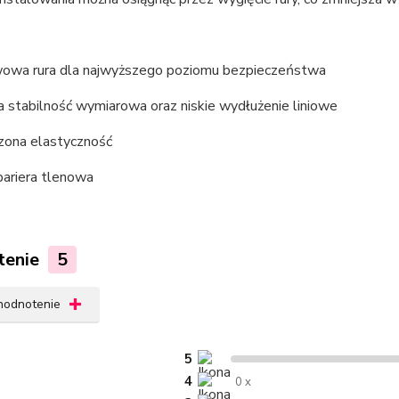
owa rura dla najwyższego poziomu bezpieczeństwa
 stabilność wymiarowa oraz niskie wydłużenie liniowe
zona elastyczność
ariera tlenowa
tenie
5
 hodnotenie
5
4
0 x