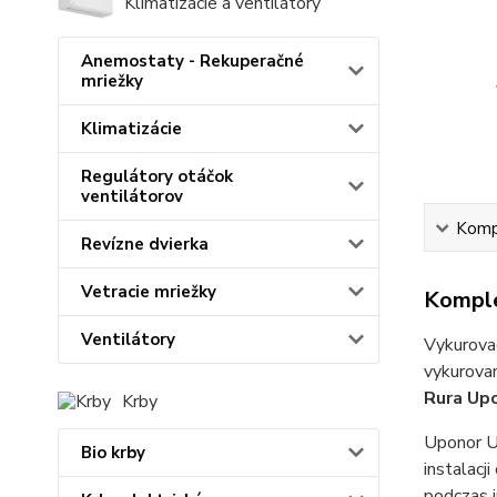
Klimatizácie a ventilátory
Anemostaty - Rekuperačné
mriežky
Klimatizácie
Regulátory otáčok
ventilátorov
Kompl
Revízne dvierka
Vetracie mriežky
Komple
Ventilátory
Vykurovac
vykurovan
Rura Up
Krby
Uponor U
Bio krby
instalacj
podczas 