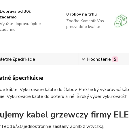
Doprava od 30€
8 rokov na trhu
zadarmo
Značka Kameník Vás
Využite dopravu úplne
presvedčí o kvalite
zadarmo
etné špecifikácie
Hodnotenie
5
tné špecifikácie
ie káble. Vykurovacie káble do žľabov. Elektrický vykurovací ká
ie. Vykurovacie kable do poteru a iné. Široký výber vykurovacích
ujemy kabel grzewczy firmy E
fTec 16/20 jednostronnie zasilany 20mb z wtyczką,