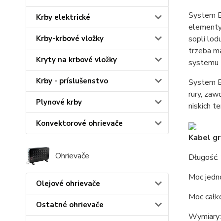
System E
Krby elektrické
elementy
sopli lo
Krby-krbové vložky
trzeba m
Kryty na krbové vložky
systemu 
Krby - príslušenstvo
System E
rury, zaw
Plynové krby
niskich 
Konvektorové ohrievače
Kabel g
Ohrievače
Długość:
Moc jed
Olejové ohrievače
Moc całk
Ostatné ohrievače
Wymiary