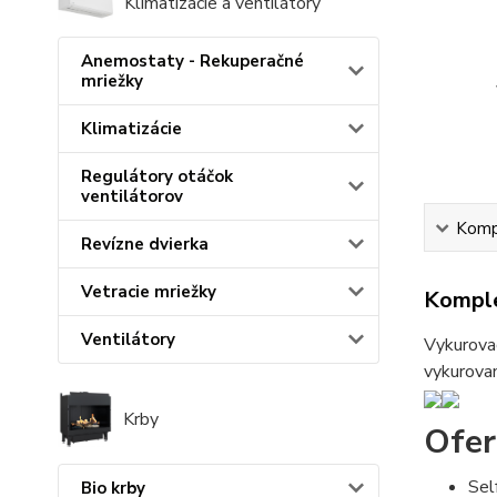
Klimatizácie a ventilátory
Anemostaty - Rekuperačné
mriežky
Klimatizácie
Regulátory otáčok
ventilátorov
Kompl
Revízne dvierka
Vetracie mriežky
Komple
Ventilátory
Vykurovac
vykurovan
Krby
Ofer
Sel
Bio krby