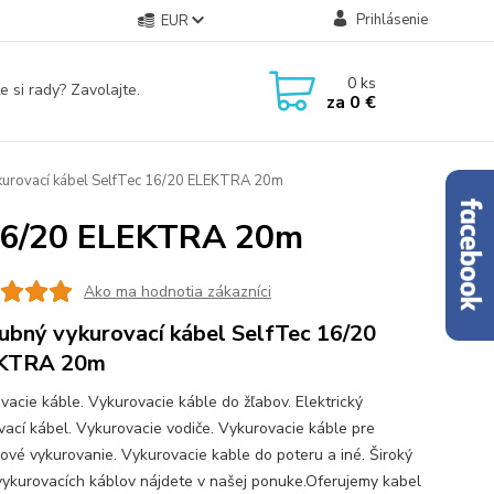
Prihlásenie
EUR
0
ks
e si rady? Zavolajte.
za
0 €
kurovací kábel SelfTec 16/20 ELEKTRA 20m
 16/20 ELEKTRA 20m
Ako ma hodnotia zákazníci
ubný vykurovací kábel SelfTec 16/20
KTRA 20m
vacie káble. Vykurovacie káble do žľabov. Elektrický
vací kábel. Vykurovacie vodiče. Vykurovacie káble pre
ové vykurovanie. Vykurovacie kable do poteru a iné. Široký
vykurovacích káblov nájdete v našej ponuke.Oferujemy kabel