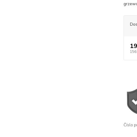
grzewc
Dos
19
156
Číslo p