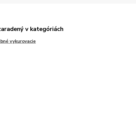
zaradený v kategóriách
bné vykurovacie