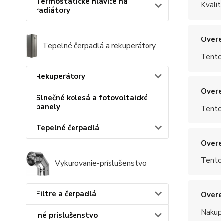
Termostatické hlavice na
Kvalit
radiátory
Overe
Tepelné čerpadlá a rekuperátory
Tento
Rekuperátory
Overe
Slnečné kolesá a fotovoltaické
panely
Tento
Tepelné čerpadlá
Overe
Tento
Vykurovanie-príslušenstvo
Filtre a čerpadlá
Overe
Nakup
Iné príslušenstvo