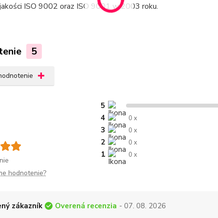
jakości ISO 9002 oraz ISO 9001 w 2003 roku.
tenie
5
 hodnotenie
5
4
0 x
3
0 x
2
0 x
1
0 x
nie
me hodnotenie?
Overená recenzia
ný zákazník
- 07. 08. 2026