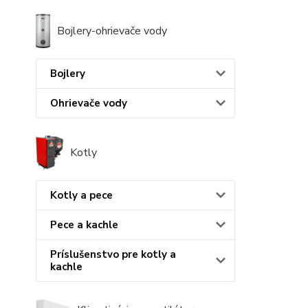
Bojlery-ohrievače vody
Bojlery
Ohrievače vody
Kotly
Kotly a pece
Pece a kachle
Príslušenstvo pre kotly a
kachle