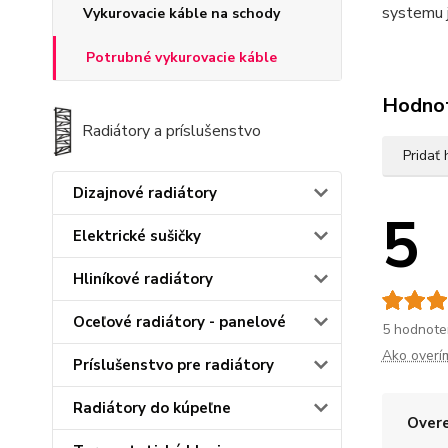
systemu 
Vykurovacie káble na schody
Potrubné vykurovacie káble
Hodno
Radiátory a príslušenstvo
Pridať
Dizajnové radiátory
5
Elektrické sušičky
Hliníkové radiátory
Oceľové radiátory - panelové
5 hodnote
Ako overí
Príslušenstvo pre radiátory
Radiátory do kúpeľne
Overe