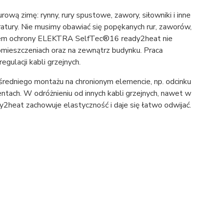
ą zimę: rynny, rury spustowe, zawory, siłowniki i inne
atury. Nie musimy obawiać się popękanych rur, zaworów,
stemem ochrony ELEKTRA SelfTec®16 ready2heat nie
mieszczeniach oraz na zewnątrz budynku. Praca
ulacji kabli grzejnych.
dniego montażu na chronionym elemencie, np. odcinku
ntach. W odróżnieniu od innych kabli grzejnych, nawet w
heat zachowuje elastyczność i daje się łatwo odwijać.