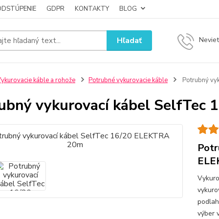
ODSTÚPENIE
GDPR
KONTAKTY
BLOG
Hľadať
Neviet
ykurovacie káble a rohože
Potrubné vykurovacie káble
Potrubný vy
ubný vykurovací kábel SelfTec
Potr
ELE
Vykuro
vykuro
podlah
výber 