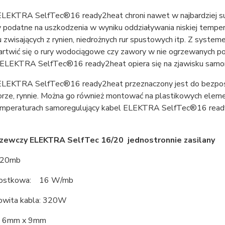
LEKTRA SelfTec®16 ready2heat chroni nawet w najbardziej surow
 podatne na uszkodzenia w wyniku oddziaływania niskiej temper
du zwisających z rynien, niedrożnych rur spustowych itp. Z sy
artwić się o rury wodociągowe czy zawory w nie ogrzewanych po
ELEKTRA SelfTec®16 ready2heat opiera się na zjawisku samoreg
LEKTRA SelfTec®16 ready2heat przeznaczony jest do bezpośre
orze, rynnie. Można go również montować na plastikowych eleme
temperaturach samoregulujący kabel ELEKTRA SelfTec®16 ready2
rzewczy ELEKTRA SelfTec 16/20 jednostronnie zasilany
 20mb
nostkowa: 16 W/mb
owita kabla: 320W
: 6mm x 9mm