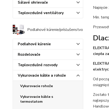
Sálavé ohrievače
Napięcie 
Teplovzdušné ventilátory
Min. temp
Przewody
Podlahové kúrenie/príslušenstvo
Dlac
Podlahové kúrenie
ELEKTRA
ciepła 
Rozdelovače
ELEKTRA
Teplovzdušné rozvody
elektry
Vykurovacie káble a rohože
Od począ
osiągnięc
Vykurovacie rohože
Zostało 
Vykurovacie káble s
najlepsz
termostatom
Handlowe