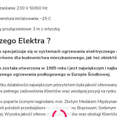
zasilania: 230 V 50/60 Hz
eratura instalowania: –25 C
 przyłączeniowe: 3 m z wtyczką
zego Elektra ?
 specjalizuje się w systemach ogrzewania elektrycznego 
zarówno dla budownictwa mieszkaniowego, jak też obiekt
 została utworzona w 1985 roku i jest największym i n
cznego ogrzewania podłogowego w Europie Środkowej.
tku działalności największym priorytetem była jakość oferowan
ie pełnego zadowolenia Klientów oraz wiodącej pozycji na rynk
to poparte licznymi nagrodami, m.in. Złotym Medalem Międzyn
ych polskich przedsiębiorstw i inwestorów, Brązowym, Srebrny
j. Wysoka jakość oferowanych produktów oraz obsługi Klientów