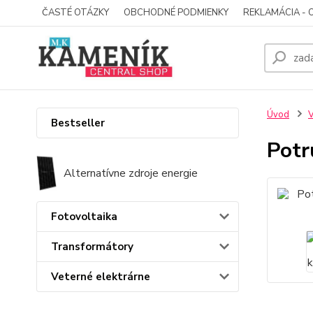
ČASTÉ OTÁZKY
OBCHODNÉ PODMIENKY
REKLAMÁCIA - 
Úvod
V
Bestseller
Potr
Alternatívne zdroje energie
Fotovoltaika
Transformátory
Veterné elektrárne