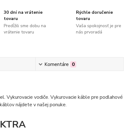
30 dní na vrátenie
Rýchle doručenie
tovaru
tovaru
Predĺžili sme dobu na
Vaša spokojnosť je pre
vrátenie tovaru
nás prvoradá
Komentáre
0
bel. Vykurovacie vodiče. Vykurovacie káble pre podlahové
 káblov nájdete v našej ponuke.
LEKTRA