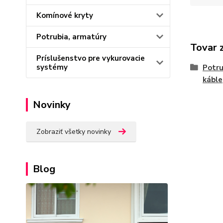
Komínové kryty
Potrubia, armatúry
Tovar 
Príslušenstvo pre vykurovacie
systémy
Potru
káble
Novinky
Zobraziť všetky novinky
Blog