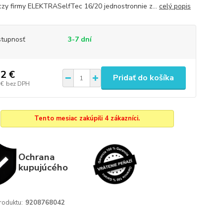
zy firmy ELEKTRASelfTec 16/20 jednostronnie z...
celý popis
tupnosť
3-7 dní
2 €
Pridať do košíka
 €
bez DPH
Tento mesiac zakúpili 4 zákazníci.
Ochrana
kupujúcého
roduktu:
9208768042