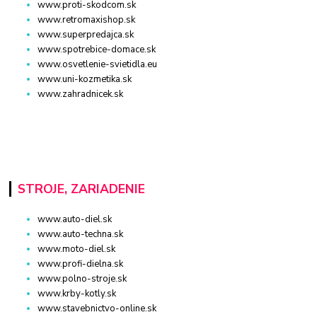
www.proti-skodcom.sk
www.retromaxishop.sk
www.superpredajca.sk
www.spotrebice-domace.sk
www.osvetlenie-svietidla.eu
www.uni-kozmetika.sk
www.zahradnicek.sk
STROJE, ZARIADENIE
www.auto-diel.sk
www.auto-techna.sk
www.moto-diel.sk
www.profi-dielna.sk
www.polno-stroje.sk
www.krby-kotly.sk
www.stavebnictvo-online.sk