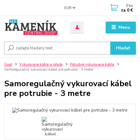
0
ks
EUR
za
0 €
Menu
Hľadať
Úvod
Vykurovacie káble a rohože
Potrubné vykurovacie káble
Samoregulačný vykurovací kábel pre potrubie - 3 metre
Samoregulačný vykurovací kábel
pre potrubie - 3 metre