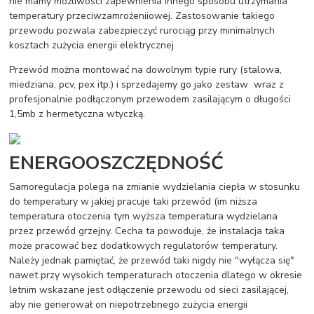
nie mamy możliwości zapewnienia innego sposobu utrzymania
temperatury przeciwzamrożeniiowej. Zastosowanie takiego
przewodu pozwala zabezpieczyć rurociąg przy minimalnych
kosztach zużycia energii elektrycznej.
Przewód można montować na dowolnym typie rury (stalowa,
miedziana, pcv, pex itp.) i sprzedajemy go jako zestaw wraz z
profesjonalnie podłączonym przewodem zasilającym o długości
1,5mb z hermetyczna wtyczką.
ENERGOOSZCZĘDNOŚĆ
Samoregulacja polega na zmianie wydzielania ciepła w stosunku
do temperatury w jakiej pracuje taki przewód (im niższa
temperatura otoczenia tym wyższa temperatura wydzielana
przez przewód grzejny. Cecha ta powoduje, że instalacja taka
może pracować bez dodatkowych regulatorów temperatury.
Należy jednak pamiętać, że przewód taki nigdy nie "wyłącza się"
nawet przy wysokich temperaturach otoczenia dlatego w okresie
letnim wskazane jest odłączenie przewodu od sieci zasilającej,
aby nie generował on niepotrzebnego zużycia energii