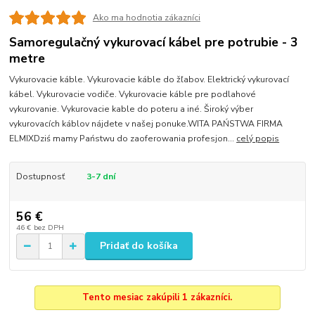
Ako ma hodnotia zákazníci
Samoregulačný vykurovací kábel pre potrubie - 3
metre
Vykurovacie káble. Vykurovacie káble do žľabov. Elektrický vykurovací
kábel. Vykurovacie vodiče. Vykurovacie káble pre podlahové
vykurovanie. Vykurovacie kable do poteru a iné. Široký výber
vykurovacích káblov nájdete v našej ponuke.WITA PAŃSTWA FIRMA
ELMIXDziś mamy Państwu do zaoferowania profesjon...
celý popis
Dostupnosť
3-7 dní
56 €
46 €
bez DPH
Pridať do košíka
Tento mesiac zakúpili 1 zákazníci.