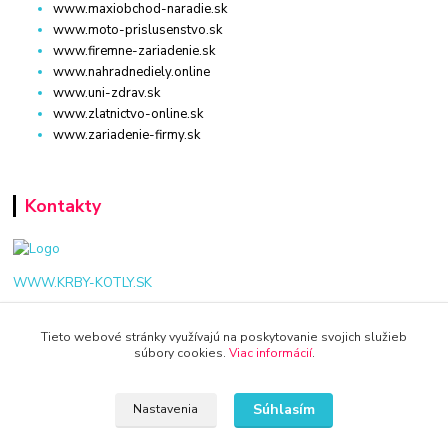
www.maxiobchod-naradie.sk
www.moto-prislusenstvo.sk
www.firemne-zariadenie.sk
www.nahradnediely.online
www.uni-zdrav.sk
www.zlatnictvo-online.sk
www.zariadenie-firmy.sk
Kontakty
WWW.KRBY-KOTLY.SK
Tieto webové stránky využívajú na poskytovanie svojich služieb
súbory cookies.
Viac informácií
.
info@krby-kotly.sk
Súhlasím
Nastavenia