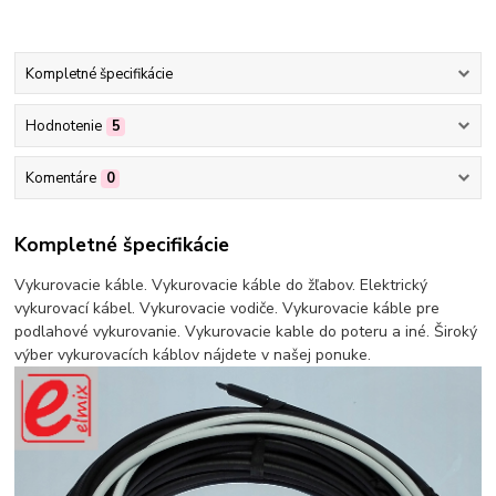
Kompletné špecifikácie
Hodnotenie
5
Komentáre
0
Kompletné špecifikácie
Vykurovacie káble. Vykurovacie káble do žľabov. Elektrický
vykurovací kábel. Vykurovacie vodiče. Vykurovacie káble pre
podlahové vykurovanie. Vykurovacie kable do poteru a iné. Široký
výber vykurovacích káblov nájdete v našej ponuke.