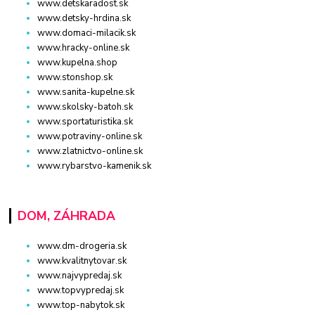
www.detskaradost.sk
www.detsky-hrdina.sk
www.domaci-milacik.sk
www.hracky-online.sk
www.kupelna.shop
www.stonshop.sk
www.sanita-kupelne.sk
www.skolsky-batoh.sk
www.sportaturistika.sk
www.potraviny-online.sk
www.zlatnictvo-online.sk
www.rybarstvo-kamenik.sk
DOM, ZÁHRADA
www.dm-drogeria.sk
www.kvalitnytovar.sk
www.najvypredaj.sk
www.topvypredaj.sk
www.top-nabytok.sk