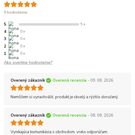
5 hodnotenie
5
5 x
4
0 x
3
0 x
2
0 x
1
0 x
Ako overíme hodnotenie?
Overený zákazník
Overená recenzia
- 09. 08. 2026
Nemôžem si vynachváliť, produkt je skvelý a rýchlo doručený.
Overený zákazník
Overená recenzia
- 08. 08. 2026
Vynikajúca komunikácia s obchodom, vrelo odporúčam.