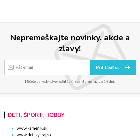
Nepremeškajte novinky, akcie a
zľavy!
Prihlásiť sa
Môžete sa kedykoľvek odhlásiť. Zasielame raz za 14 dní.
DETI, ŠPORT, HOBBY
www.kamenik.sk
www.detsky-raj.sk