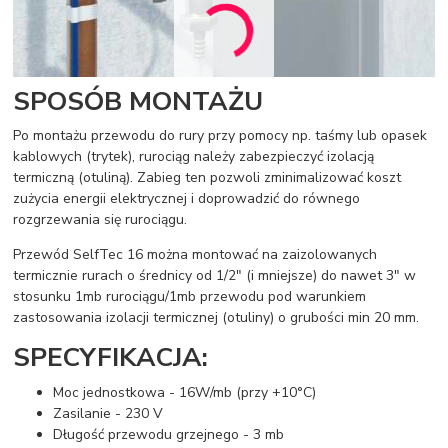
SPOSÓB MONTAŻU
Po montażu przewodu do rury przy pomocy np. taśmy lub opasek
kablowych (trytek), rurociąg należy zabezpieczyć izolacją
termiczną (otuliną). Zabieg ten pozwoli zminimalizować koszt
zużycia energii elektrycznej i doprowadzić do równego
rozgrzewania się rurociągu.
Przewód SelfTec 16 można montować na zaizolowanych
termicznie rurach o średnicy od 1/2" (i mniejsze) do nawet 3" w
stosunku 1mb rurociągu/1mb przewodu pod warunkiem
zastosowania izolacji termicznej (otuliny) o grubości min 20 mm.
SPECYFIKACJA:
Moc jednostkowa - 16W/mb (przy +10°C)
Zasilanie - 230 V
Długość przewodu grzejnego - 3 mb