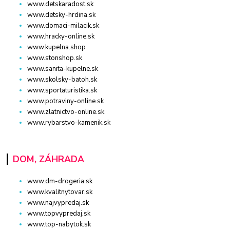
www.detskaradost.sk
www.detsky-hrdina.sk
www.domaci-milacik.sk
www.hracky-online.sk
www.kupelna.shop
www.stonshop.sk
www.sanita-kupelne.sk
www.skolsky-batoh.sk
www.sportaturistika.sk
www.potraviny-online.sk
www.zlatnictvo-online.sk
www.rybarstvo-kamenik.sk
DOM, ZÁHRADA
www.dm-drogeria.sk
www.kvalitnytovar.sk
www.najvypredaj.sk
www.topvypredaj.sk
www.top-nabytok.sk