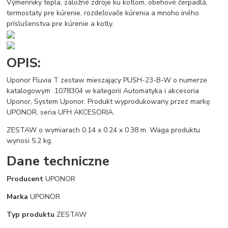
Výmenniky tepla, záložné zdroje ku kotlom, obehové čerpadlá,
termostaty pre kúrenie, rozdeľovače kúrenia a mnoho iného
príslušenstva pre kúrenie a kotly.
OPIS:
Uponor Fluvia T zestaw mieszający PUSH-23-B-W o numerze
katalogowym 1078304 w kategorii Automatyka i akcesoria
Uponor, System Uponor. Produkt wyprodukowany przez markę
UPONOR, seria UFH AKCESORIA.
ZESTAW o wymiarach 0.14 x 0.24 x 0.38 m. Waga produktu
wynosi 5.2 kg.
Dane techniczne
Producent
UPONOR
Marka
UPONOR
Typ produktu
ZESTAW