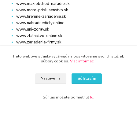
www.maxiobchod-naradie.sk
www.moto-prislusenstvo.sk
www.firemne-zariadenie.sk
www.nahradnediely.online
www.uni-zdrav.sk
www.zlatnictvo-online.sk
www.zariadenie-firmy.sk
Tieto webové stránky využívajú na poskytovanie svojich služieb
súbory cookies.
Viac informácií
.
Kontakty
Súhlasím
Nastavenia
Súhlas môžete odmietnuť
tu
.
WWW.KRBY-KOTLY.SK
info@krby-kotly.sk