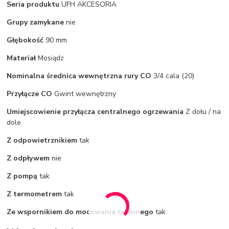
Seria produktu
UFH AKCESORIA
Grupy zamykane
nie
Głębokość
90 mm
Materiał
Mosiądz
Nominalna średnica wewnętrzna rury CO
3/4 cala (20)
Przyłącze CO
Gwint wewnętrzny
Umiejscowienie przyłącza centralnego ogrzewania
Z dołu / na
dole
Z odpowietrznikiem
tak
Z odpływem
nie
Z pompą
tak
Z termometrem
tak
Ze wspornikiem do mocowania ściennego
tak