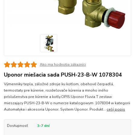
Ako ma hodnotia zákazníci
Uponor miešacia sada PUSH-23-B-W 1078304
Výmenniky tepla, záložné zdroje ku kotlom, obehové čerpadlá,
termostaty pre kúrenie, rozdeľovače kúrenia a mnoho iného
príslušenstva pre kúrenie a kotly.OPIS:Uponor Fluvia T zestaw
mieszający PUSH-23-B-W o numerze katalogowym 1078304 w kategorii
Automatyka i akcesoria Uponor, System Uponor. Produkt...
celý popis
Dostupnosť
3-7 dní