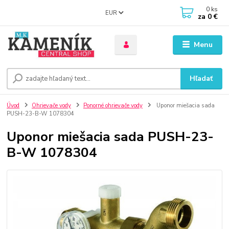
0
ks
EUR
za
0 €
Menu
Hľadať
Úvod
Ohrievače vody
Ponorné ohrievače vody
Uponor miešacia sada
PUSH-23-B-W 1078304
Uponor miešacia sada PUSH-23-
B-W 1078304