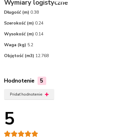
Wymiary logistyczne
Długość (m)
0.38
Szerokość (m)
0.24
Wysokość (m)
0.14
Waga (kg)
5.2
Objętość (m3)
12.768
Hodnotenie
5
Pridať hodnotenie
5