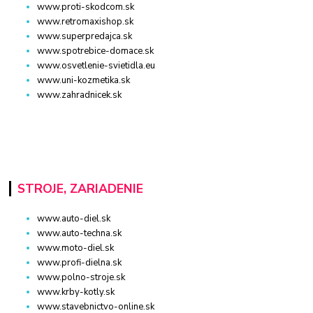
www.proti-skodcom.sk
www.retromaxishop.sk
www.superpredajca.sk
www.spotrebice-domace.sk
www.osvetlenie-svietidla.eu
www.uni-kozmetika.sk
www.zahradnicek.sk
STROJE, ZARIADENIE
www.auto-diel.sk
www.auto-techna.sk
www.moto-diel.sk
www.profi-dielna.sk
www.polno-stroje.sk
www.krby-kotly.sk
www.stavebnictvo-online.sk