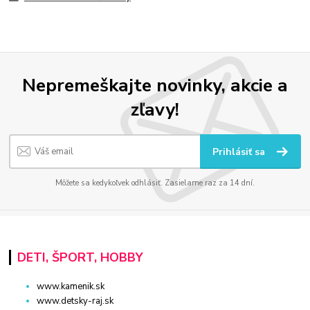
Nepremeškajte novinky, akcie a
zľavy!
Prihlásiť sa
Môžete sa kedykoľvek odhlásiť. Zasielame raz za 14 dní.
DETI, ŠPORT, HOBBY
www.kamenik.sk
www.detsky-raj.sk