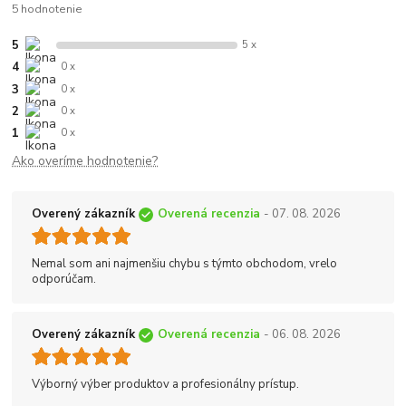
5 hodnotenie
5
5 x
4
0 x
3
0 x
2
0 x
1
0 x
Ako overíme hodnotenie?
Overený zákazník
Overená recenzia
- 07. 08. 2026
Nemal som ani najmenšiu chybu s týmto obchodom, vrelo
odporúčam.
Overený zákazník
Overená recenzia
- 06. 08. 2026
Výborný výber produktov a profesionálny prístup.