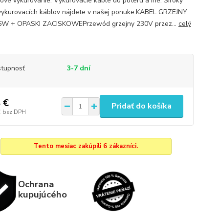
ové vykurovanie. Vykurovacie kable do poteru a iné. Široký
vykurovacích káblov nájdete v našej ponuke.KABEL GRZEJNY
W + OPASKI ZACISKOWEPrzewód grzejny 230V przez...
celý
tupnosť
3-7 dní
 €
Pridať do košíka
€
bez DPH
Tento mesiac zakúpili 6 zákazníci.
Ochrana
kupujúcého