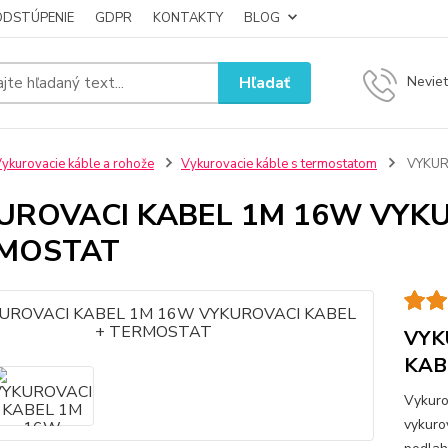
ODSTÚPENIE
GDPR
KONTAKTY
BLOG
Hľadať
Neviet
ykurovacie káble a rohože
Vykurovacie káble s termostatom
VYKUR
UROVACI KABEL 1M 16W VYKU
MOSTAT
VYK
KAB
Vykuro
vykuro