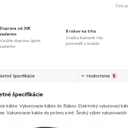
Číslo p
Doprava od 30€
8 rokov na trhu
zadarmo
Značka Kameník Vás
Využite dopravu úplne
presvedčí o kvalite
zadarmo
etné špecifikácie
Hodnotenie
5
tné špecifikácie
ie káble. Vykurovacie káble do žľabov. Elektrický vykurovací ká
ie. Vykurovacie kable do poteru a iné. Široký výber vykurovacích