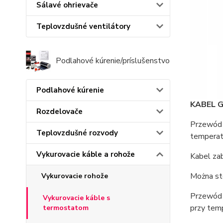
Sálavé ohrievače
Teplovzdušné ventilátory
Podlahové kúrenie/príslušenstvo
Podlahové kúrenie
KABEL 
Rozdelovače
Przewód 
Teplovzdušné rozvody
temperatu
Vykurovacie káble a rohože
Kabel za
Można st
Vykurovacie rohože
Przewód 
Vykurovacie káble s
przy tem
termostatom