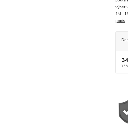
podlah
výber 
1M 16
popis
Dos
34
27 