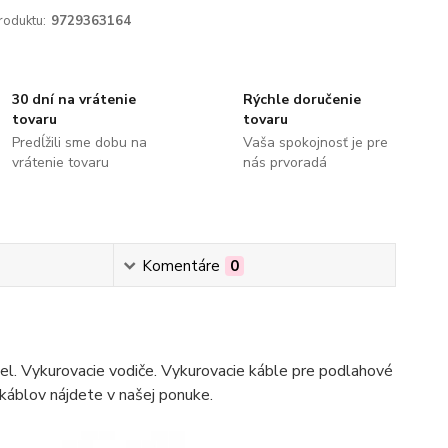
roduktu:
9729363164
30 dní na vrátenie
Rýchle doručenie
tovaru
tovaru
Predĺžili sme dobu na
Vaša spokojnosť je pre
vrátenie tovaru
nás prvoradá
Komentáre
0
bel. Vykurovacie vodiče. Vykurovacie káble pre podlahové
 káblov nájdete v našej ponuke.