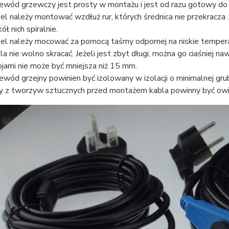
ewód grzewczy jest prosty w montażu i jest od razu gotowy do in
el należy montować wzdłuż rur, których średnica nie przekracza 1"
ół nich spiralnie.
el należy mocować za pomocą taśmy odpornej na niskie tempera
la nie wolno skracać. Jeżeli jest zbyt długi, można go ciaśniej n
jami nie może być mniejsza niż 15 mm.
ewód grzejny powinien być izolowany w izolacji o minimalnej gr
y z tworzyw sztucznych przed montażem kabla powinny być owi