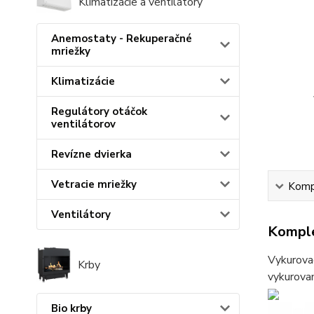
Klimatizácie a ventilátory
Anemostaty - Rekuperačné
mriežky
Klimatizácie
Regulátory otáčok
ventilátorov
Revízne dvierka
Vetracie mriežky
Kompl
Ventilátory
Komple
Vykurovac
Krby
vykurovan
Bio krby