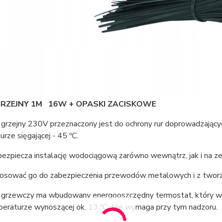
GRZEJNY 1M 16W + OPASKI ZACISKOWE
grzejny 230V przeznaczony jest do ochrony rur doprowadzający
rze sięgającej - 45 ºC.
bezpiecza instalację wodociągową zarówno wewnątrz, jak i na 
osować go do zabezpieczenia przewodów metalowych i z tworz
grzewczy ma wbudowany energooszczędny termostat, który włąc
peraturze wynoszącej ok. 13 ºC. Nie wymaga przy tym nadzoru.