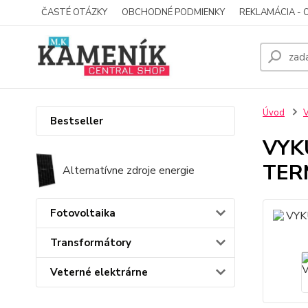
ČASTÉ OTÁZKY
OBCHODNÉ PODMIENKY
REKLAMÁCIA - 
Úvod
V
Bestseller
VYK
TER
Alternatívne zdroje energie
Fotovoltaika
Transformátory
Veterné elektrárne