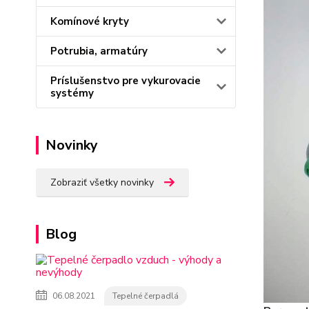
Komínové kryty
Potrubia, armatúry
Príslušenstvo pre vykurovacie
systémy
Novinky
Zobraziť všetky novinky
Blog
06.08.2021
Tepelné čerpadlá