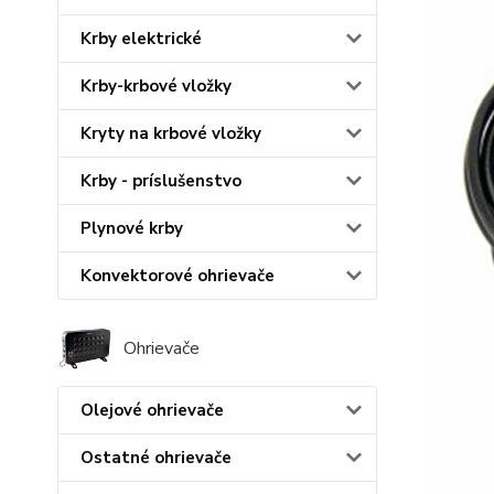
Krby elektrické
Krby-krbové vložky
Kryty na krbové vložky
Krby - príslušenstvo
Plynové krby
Konvektorové ohrievače
Ohrievače
Olejové ohrievače
Ostatné ohrievače