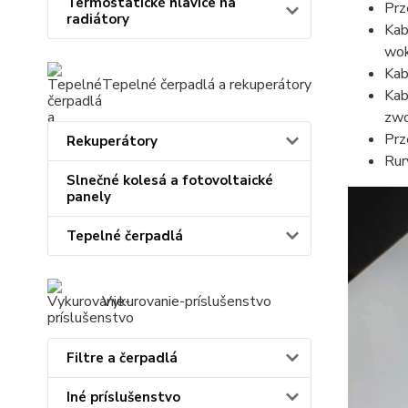
Termostatické hlavice na
Prz
radiátory
Kab
wok
Kab
Tepelné čerpadlá a rekuperátory
Kab
zwo
Prz
Rekuperátory
Rur
Slnečné kolesá a fotovoltaické
panely
Tepelné čerpadlá
Vykurovanie-príslušenstvo
Filtre a čerpadlá
Iné príslušenstvo