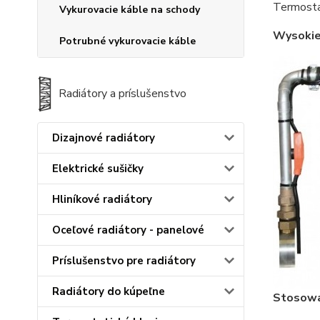
Termostat
Vykurovacie káble na schody
Wysokiej
Potrubné vykurovacie káble
Radiátory a príslušenstvo
Dizajnové radiátory
Elektrické sušičky
Hliníkové radiátory
Oceľové radiátory - panelové
Príslušenstvo pre radiátory
Radiátory do kúpeľne
Stosowa