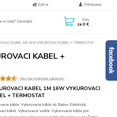
Prihlásenie
EUR
0
ks
e si rady? Zavolajte.
za
0 €
OVACI KABEL 1M 16W VYKUROVACI KABEL + TERMOSTAT
ROVACI KABEL +
Ako ma hodnotia zákazníci
UROVACI KABEL 1M 16W VYKUROVACI
EL + TERMOSTAT
vacie káble. Vykurovacie káble do žľabov. Elektrický
vací kábel. Vykurovacie vodiče. Vykurovacie káble pre