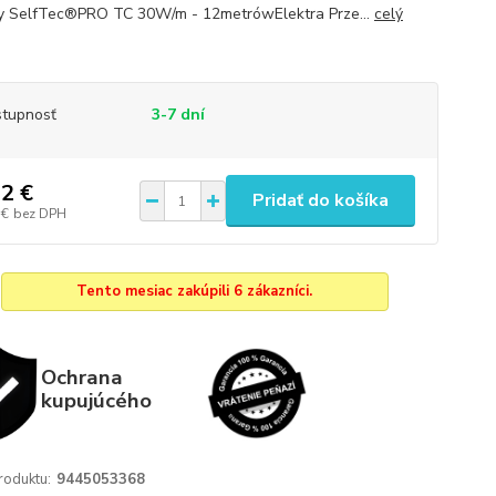
y SelfTec®PRO TC 30W/m - 12metrówElektra Prze...
celý
tupnosť
3-7 dní
2 €
Pridať do košíka
 €
bez DPH
Tento mesiac zakúpili 6 zákazníci.
Ochrana
kupujúcého
roduktu:
9445053368