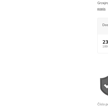
Grzejn
popis
Dos
23
189
Číslo p