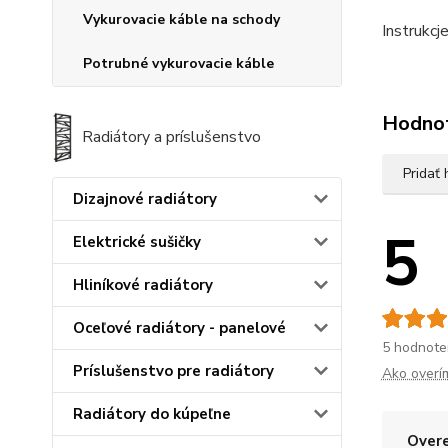
Vykurovacie káble na schody
Instrukcj
Potrubné vykurovacie káble
Hodno
Radiátory a príslušenstvo
Pridať
Dizajnové radiátory
5
Elektrické sušičky
Hliníkové radiátory
Oceľové radiátory - panelové
5 hodnote
Príslušenstvo pre radiátory
Ako overí
Radiátory do kúpeľne
Overe