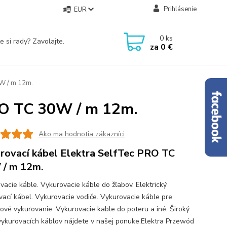
Prihlásenie
EUR
0
ks
e si rady? Zavolajte.
za
0 €
0W / m 12m.
RO TC 30W / m 12m.
Ako ma hodnotia zákazníci
rovací kábel Elektra SelfTec PRO TC
/ m 12m.
vacie káble. Vykurovacie káble do žľabov. Elektrický
vací kábel. Vykurovacie vodiče. Vykurovacie káble pre
ové vykurovanie. Vykurovacie kable do poteru a iné. Široký
vykurovacích káblov nájdete v našej ponuke.Elektra Przewód