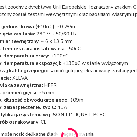
est zgodny z dyrektywą Unii Europejskiej i oznaczony znakiem
C
dzony został testami wewnętrznymi oraz badaniami własnymi i p
 jednostkowa (+10oC):
30 W/m
ięcie zasilania:
230 V ~ 50/60 Hz
iar zewnętrzny:
~ 6 x 13,5 mm
. temperatura instalowania:
-50oC
. temperatura pracy:
+100oC
. temperatura ekspozycji:
+135oC w stanie wyłączonym
zaj kabla grzejnego:
samoregulujący, ekranowany, zasilany je
lacja:
XLEVA
włoka zewnętrzna:
HFFR
. promień gięcia:
35 mm
. długość obwodu grzejnego:
109m
. zabezpieczenie, typ C:
40A
tyfikacja systemu wg ISO 9001:
IQNET, PCBC
rób oznakowany:
CE
może nosić delikatne ślady magazynowania.