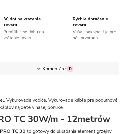
30 dní na vrátenie
Rýchle doručenie
tovaru
tovaru
Predĺžili sme dobu na
Vaša spokojnosť je pre
vrátenie tovaru
nás prvoradá
Komentáre
0
bel. Vykurovacie vodiče. Vykurovacie káble pre podlahové
 káblov nájdete v našej ponuke.
PRO TC 30W/m - 12metrów
 PRO TC 30
to gotowy do układania element grzejny