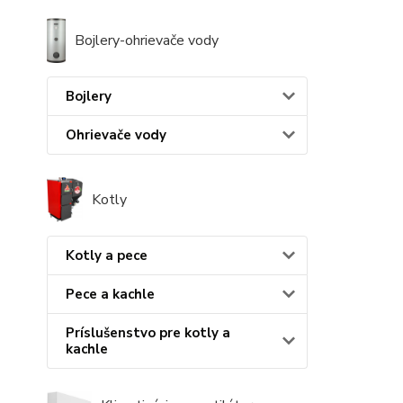
Bojlery-ohrievače vody
Bojlery
Ohrievače vody
Kotly
Kotly a pece
Pece a kachle
Príslušenstvo pre kotly a
kachle