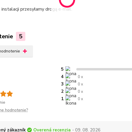
e instalacji przesyłamy drogą e-mail.
tenie
5
 hodnotenie
5
4
0 x
3
0 x
2
0 x
1
0 x
nie
me hodnotenie?
Overená recenzia
ný zákazník
- 09. 08. 2026