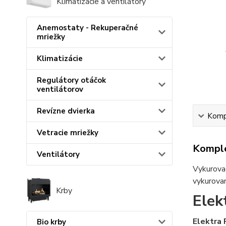
Klimatizácie a ventilátory
Anemostaty - Rekuperačné
mriežky
Klimatizácie
Regulátory otáčok
ventilátorov
Revízne dvierka
Kompl
Vetracie mriežky
Komple
Ventilátory
Vykurovac
vykurovan
Krby
Elek
Elektra
Bio krby