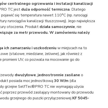
ów centralnego ogrzewania i instalacji kanalizacji
 PRO TC jest
duża odporność termiczna
. Dlatego
 pojawić się temperatura nawet 110°C (np. rurociągi
ury rurociągów kanalizacji tłuszczowej). Jego największa
tury otoczenia. Produkt
działa samoczynnie
, nie
wiązuje za metr przewodu. W zamówieniu należy
a ich zamarzaniu i uszkodzeniu
w miejscach na to
owe (stalowe, miedziane, żeliwne), jak również z
ie promieni UV, co pozwala na mocowanie go do
przewody
dwużyłowe
,
jednostronnie zasilane
o
rodukt posiada moc jednostkową
30 W/m
(dla
y grzejne SelfTec®PRO TC nie wymagają użycia
wać poprzez przewód zasilający montowany do przewodu
wodu grzejnego do puszki przyłączeniowej
KF 5045-