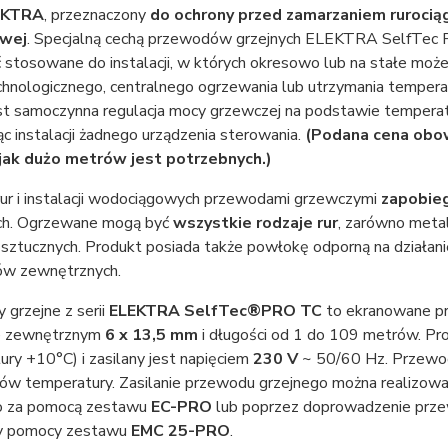
EKTRA
, przeznaczony
do ochrony przed zamarzaniem rurociąg
owej
. Specjalną cechą przewodów grzejnych ELEKTRA SelfTec
stosowane do instalacji, w których okresowo lub na stałe może
chnologicznego, centralnego ogrzewania lub utrzymania temperat
est samoczynna regulacja mocy grzewczej na podstawie tempera
 instalacji żadnego urządzenia sterowania.
(Podana cena obo
jak dużo metrów jest potrzebnych.)
rur i instalacji wodociągowych przewodami grzewczymi
zapobieg
ch. Ogrzewane mogą być
wszystkie rodzaje rur
, zarówno metal
sztucznych. Produkt posiada także powłokę odporną na działan
w zewnętrznych.
grzejne z serii
ELEKTRA Self
Tec®PRO TC
to ekranowane 
e zewnętrznym
6 x 13,5 mm
i długości od 1 do 109 metrów. P
ry +10°C) i zasilany jest napięciem
230 V
~ 50/60 Hz. Przewod
rów temperatury. Zasilanie przewodu grzejnego można realizo
o za pomocą zestawu
EC-PRO
lub poprzez doprowadzenie prze
y pomocy zestawu
EMC 25-PRO
.