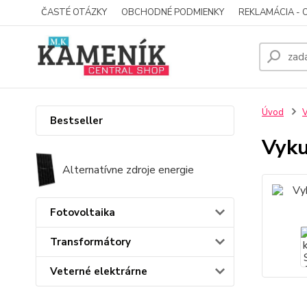
ČASTÉ OTÁZKY
OBCHODNÉ PODMIENKY
REKLAMÁCIA - 
Úvod
V
Bestseller
Vyku
Alternatívne zdroje energie
Fotovoltaika
Transformátory
Veterné elektrárne