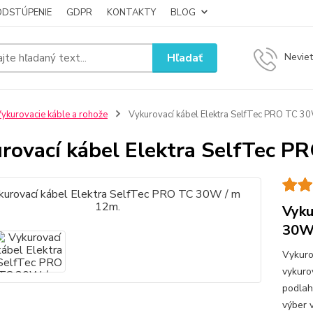
ODSTÚPENIE
GDPR
KONTAKTY
BLOG
Hľadať
Neviet
ykurovacie káble a rohože
Vykurovací kábel Elektra SelfTec PRO TC 3
rovací kábel Elektra SelfTec P
Vyku
30W 
Vykuro
vykuro
podlah
výber 