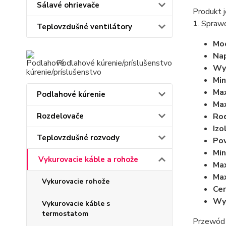
Sálavé ohrievače
Produkt j
1
. Spraw
Teplovzdušné ventilátory
Moc
Nap
Podlahové kúrenie/príslušenstvo
Wym
Min
Max
Podlahové kúrenie
Max
Rozdelovače
Rod
Izo
Teplovzdušné rozvody
Po
Min
Vykurovacie káble a rohože
Max
Max
Vykurovacie rohože
Cer
Wy
Vykurovacie káble s
termostatom
Przewód 