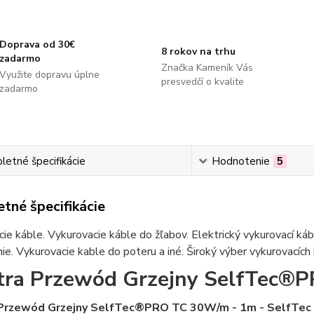
Doprava od 30€
8 rokov na trhu
zadarmo
Značka Kameník Vás
Využite dopravu úplne
presvedčí o kvalite
zadarmo
etné špecifikácie
Hodnotenie
5
tné špecifikácie
ie káble. Vykurovacie káble do žľabov. Elektrický vykurovací ká
ie. Vykurovacie kable do poteru a iné. Široký výber vykurovacích
tra Przewód Grzejny SelfTec®
 Przewód Grzejny SelfTec®PRO TC 30W/m - 1m - SelfTec