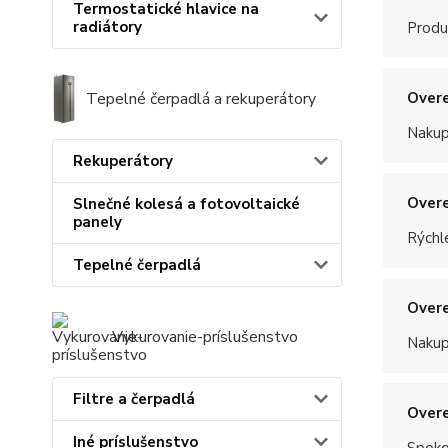
Termostatické hlavice na
radiátory
Produ
Tepelné čerpadlá a rekuperátory
Overe
Nakup
Rekuperátory
Overe
Slnečné kolesá a fotovoltaické
panely
Rýchle
Tepelné čerpadlá
Overe
Vykurovanie-príslušenstvo
Nakup
Filtre a čerpadlá
Overe
Iné príslušenstvo