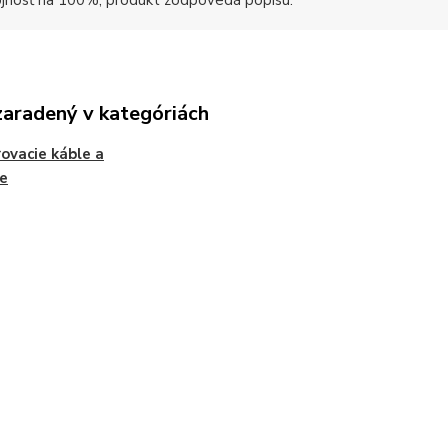
jnosť na 100%, produkt zodpovedá popisu.
zaradený v kategóriách
ovacie káble a
e