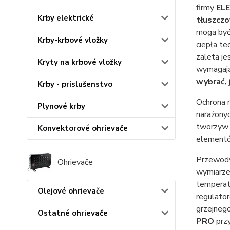
firmy
EL
Krby elektrické
tłuszcz
mogą być 
Krby-krbové vložky
ciepła te
zaletą j
Kryty na krbové vložky
wymagając
wybrać, 
Krby - príslušenstvo
Ochrona 
Plynové krby
narażony
tworzyw 
Konvektorové ohrievače
elementó
Przewody 
Ohrievače
wymiarz
temperatu
Olejové ohrievače
regulato
grzejneg
Ostatné ohrievače
PRO
prz