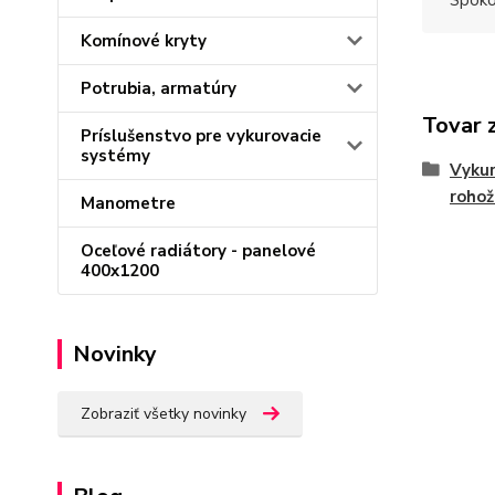
Spoko
Komínové kryty
Potrubia, armatúry
Tovar 
Príslušenstvo pre vykurovacie
systémy
Vykur
rohož
Manometre
Oceľové radiátory - panelové
400x1200
Novinky
Zobraziť všetky novinky