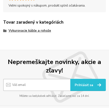
Veľmi spokojný s nákupom, produkt splnil očakávania.
Tovar zaradený v kategóriách
Vykurovacie káble a rohože
Nepremeškajte novinky, akcie a
zľavy!
Prihlásiť sa
Môžete sa kedykoľvek odhlásiť. Zasielame raz za 14 dní.