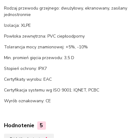
Rodzaj przewodu grzejnego: dwużyłowy, ekranowany, zasilany
jednostronnie
Izolacja: XLPE
Powłoka zewnętrzna: PVC ciepłoodporny
Tolerancja mocy znamionowej: +5%, -10%
Min. promień gięcia przewodu: 3,5 D
Stopień ochrony: IPX7
Certyfikaty wyrobu: EAC
Certyfikacja systemu wg ISO 9001: IQNET, PCBC
Wyrób oznakowany: CE
Hodnotenie
5