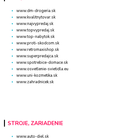
www.dm-drogeria.sk
www.kvalitnytovar.sk
www.najvypredaj.sk
www.topvypredaj.sk
www.top-nabytok.sk
www.proti-skodcom.sk
www.retromaxishop.sk
www.superpredajca.sk
www.spotrebice-domace.sk
www.osvetlenie-svietidla.eu
www.uni-kozmetika.sk
www.zahradnicek.sk
STROJE, ZARIADENIE
www.auto-diel.sk