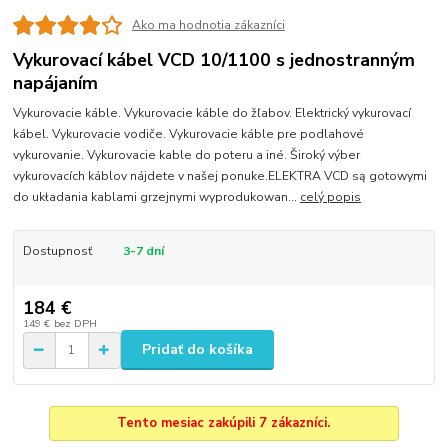
Ako ma hodnotia zákazníci
Vykurovací kábel VCD 10/1100 s jednostranným
napájaním
Vykurovacie káble. Vykurovacie káble do žľabov. Elektrický vykurovací
kábel. Vykurovacie vodiče. Vykurovacie káble pre podlahové
vykurovanie. Vykurovacie kable do poteru a iné. Široký výber
vykurovacích káblov nájdete v našej ponuke.ELEKTRA VCD są gotowymi
do układania kablami grzejnymi wyprodukowan...
celý popis
Dostupnosť
3-7 dní
184 €
149 €
bez DPH
Pridať do košíka
Tento mesiac zakúpili 7 zákazníci.