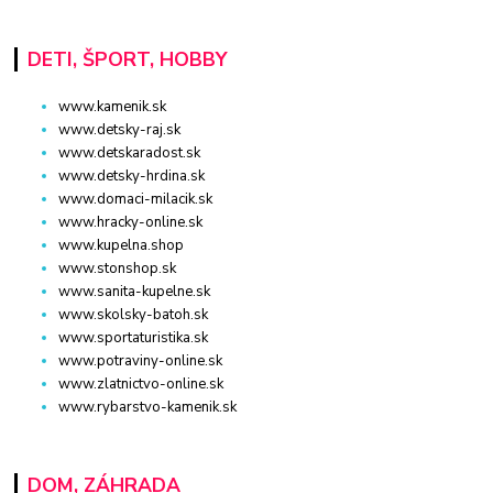
DETI, ŠPORT, HOBBY
www.kamenik.sk
www.detsky-raj.sk
www.detskaradost.sk
www.detsky-hrdina.sk
www.domaci-milacik.sk
www.hracky-online.sk
www.kupelna.shop
www.stonshop.sk
www.sanita-kupelne.sk
www.skolsky-batoh.sk
www.sportaturistika.sk
www.potraviny-online.sk
www.zlatnictvo-online.sk
www.rybarstvo-kamenik.sk
DOM, ZÁHRADA