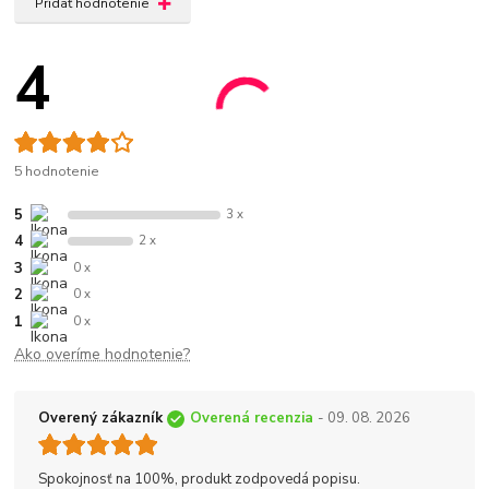
Pridať hodnotenie
4
5 hodnotenie
5
3 x
4
2 x
3
0 x
2
0 x
1
0 x
Ako overíme hodnotenie?
Overený zákazník
Overená recenzia
- 09. 08. 2026
Spokojnosť na 100%, produkt zodpovedá popisu.