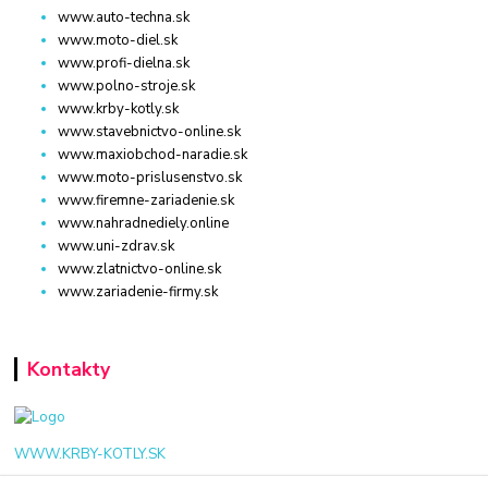
www.auto-techna.sk
www.moto-diel.sk
www.profi-dielna.sk
www.polno-stroje.sk
www.krby-kotly.sk
www.stavebnictvo-online.sk
www.maxiobchod-naradie.sk
www.moto-prislusenstvo.sk
www.firemne-zariadenie.sk
www.nahradnediely.online
www.uni-zdrav.sk
www.zlatnictvo-online.sk
www.zariadenie-firmy.sk
Kontakty
WWW.KRBY-KOTLY.SK