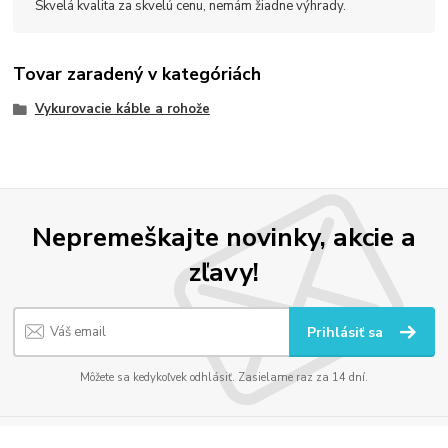
Skvelá kvalita za skvelú cenu, nemám žiadne výhrady.
Tovar zaradený v kategóriách
Vykurovacie káble a rohože
Nepremeškajte novinky, akcie a
zľavy!
Prihlásiť sa
Môžete sa kedykoľvek odhlásiť. Zasielame raz za 14 dní.