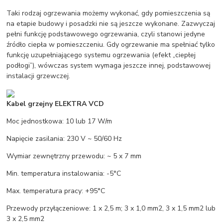
Taki rodzaj ogrzewania możemy wykonać, gdy pomieszczenia są
na etapie budowy i posadzki nie są jeszcze wykonane. Zazwyczaj
pełni funkcję podstawowego ogrzewania, czyli stanowi jedyne
źródło ciepła w pomieszczeniu. Gdy ogrzewanie ma spełniać tylko
funkcję uzupełniającego systemu ogrzewania (efekt „ciepłej
podłogi”), wówczas system wymaga jeszcze innej, podstawowej
instalacji grzewczej.
Kabel grzejny ELEKTRA VCD
Moc jednostkowa: 10 lub 17 W/m
Napięcie zasilania: 230 V ~ 50/60 Hz
Wymiar zewnętrzny przewodu: ~ 5 x 7 mm
Min. temperatura instalowania: -5°C
Max. temperatura pracy: +95°C
Przewody przyłączeniowe: 1 x 2,5 m; 3 x 1,0 mm2, 3 x 1,5 mm2 lub
3 x 2,5 mm2