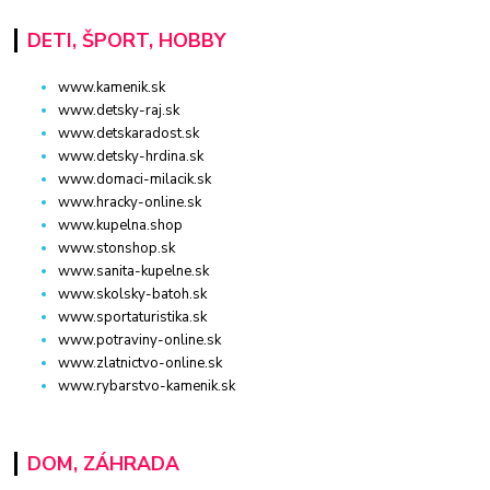
DETI, ŠPORT, HOBBY
www.kamenik.sk
www.detsky-raj.sk
www.detskaradost.sk
www.detsky-hrdina.sk
www.domaci-milacik.sk
www.hracky-online.sk
www.kupelna.shop
www.stonshop.sk
www.sanita-kupelne.sk
www.skolsky-batoh.sk
www.sportaturistika.sk
www.potraviny-online.sk
www.zlatnictvo-online.sk
www.rybarstvo-kamenik.sk
DOM, ZÁHRADA