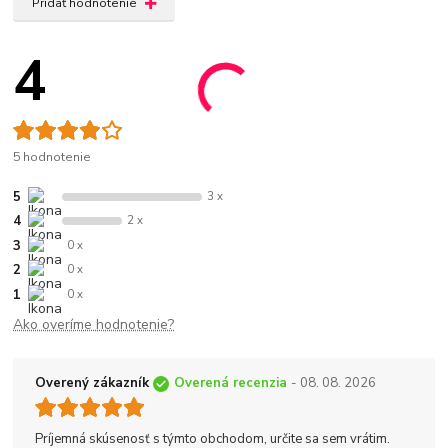
Pridať hodnotenie
4
5 hodnotenie
5
3 x
4
2 x
3
0 x
2
0 x
1
0 x
Ako overíme hodnotenie?
Overený zákazník
Overená recenzia
- 08. 08. 2026
Príjemná skúsenosť s týmto obchodom, určite sa sem vrátim.