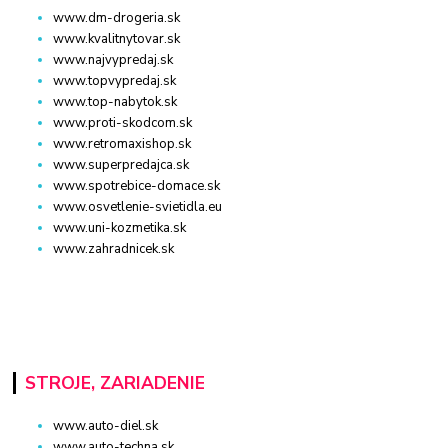
www.dm-drogeria.sk
www.kvalitnytovar.sk
www.najvypredaj.sk
www.topvypredaj.sk
www.top-nabytok.sk
www.proti-skodcom.sk
www.retromaxishop.sk
www.superpredajca.sk
www.spotrebice-domace.sk
www.osvetlenie-svietidla.eu
www.uni-kozmetika.sk
www.zahradnicek.sk
STROJE, ZARIADENIE
www.auto-diel.sk
www.auto-techna.sk