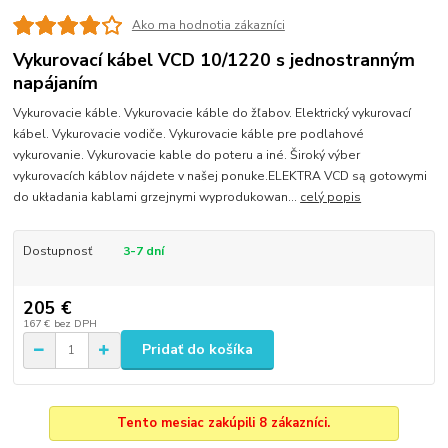
Ako ma hodnotia zákazníci
Vykurovací kábel VCD 10/1220 s jednostranným
napájaním
Vykurovacie káble. Vykurovacie káble do žľabov. Elektrický vykurovací
kábel. Vykurovacie vodiče. Vykurovacie káble pre podlahové
vykurovanie. Vykurovacie kable do poteru a iné. Široký výber
vykurovacích káblov nájdete v našej ponuke.ELEKTRA VCD są gotowymi
do układania kablami grzejnymi wyprodukowan...
celý popis
Dostupnosť
3-7 dní
205 €
167 €
bez DPH
Pridať do košíka
Tento mesiac zakúpili 8 zákazníci.