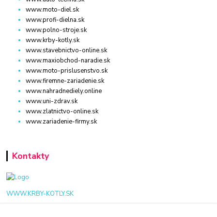
www.moto-diel.sk
www.profi-dielna.sk
www.polno-stroje.sk
www.krby-kotly.sk
www.stavebnictvo-online.sk
www.maxiobchod-naradie.sk
www.moto-prislusenstvo.sk
www.firemne-zariadenie.sk
www.nahradnediely.online
www.uni-zdrav.sk
www.zlatnictvo-online.sk
www.zariadenie-firmy.sk
Kontakty
WWW.KRBY-KOTLY.SK