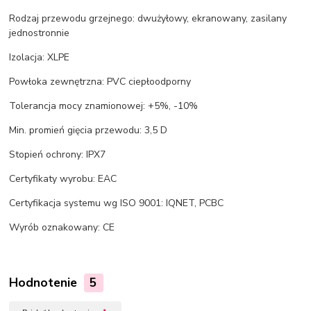
Rodzaj przewodu grzejnego: dwużyłowy, ekranowany, zasilany
jednostronnie
Izolacja: XLPE
Powłoka zewnętrzna: PVC ciepłoodporny
Tolerancja mocy znamionowej: +5%, -10%
Min. promień gięcia przewodu: 3,5 D
Stopień ochrony: IPX7
Certyfikaty wyrobu: EAC
Certyfikacja systemu wg ISO 9001: IQNET, PCBC
Wyrób oznakowany: CE
Hodnotenie
5