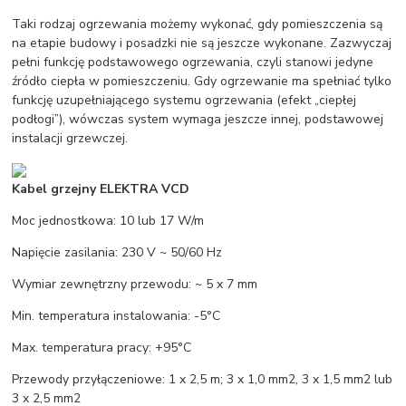
Taki rodzaj ogrzewania możemy wykonać, gdy pomieszczenia są
na etapie budowy i posadzki nie są jeszcze wykonane. Zazwyczaj
pełni funkcję podstawowego ogrzewania, czyli stanowi jedyne
źródło ciepła w pomieszczeniu. Gdy ogrzewanie ma spełniać tylko
funkcję uzupełniającego systemu ogrzewania (efekt „ciepłej
podłogi”), wówczas system wymaga jeszcze innej, podstawowej
instalacji grzewczej.
Kabel grzejny ELEKTRA VCD
Moc jednostkowa: 10 lub 17 W/m
Napięcie zasilania: 230 V ~ 50/60 Hz
Wymiar zewnętrzny przewodu: ~ 5 x 7 mm
Min. temperatura instalowania: -5°C
Max. temperatura pracy: +95°C
Przewody przyłączeniowe: 1 x 2,5 m; 3 x 1,0 mm2, 3 x 1,5 mm2 lub
3 x 2,5 mm2