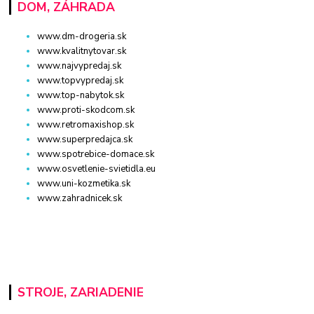
DOM, ZÁHRADA
www.dm-drogeria.sk
www.kvalitnytovar.sk
www.najvypredaj.sk
www.topvypredaj.sk
www.top-nabytok.sk
www.proti-skodcom.sk
www.retromaxishop.sk
www.superpredajca.sk
www.spotrebice-domace.sk
www.osvetlenie-svietidla.eu
www.uni-kozmetika.sk
www.zahradnicek.sk
STROJE, ZARIADENIE