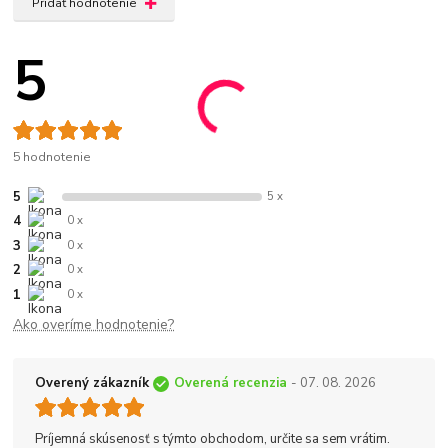
Pridať hodnotenie
5
5 hodnotenie
5
5 x
4
0 x
3
0 x
2
0 x
1
0 x
Ako overíme hodnotenie?
Overený zákazník
Overená recenzia
- 07. 08. 2026
Príjemná skúsenosť s týmto obchodom, určite sa sem vrátim.