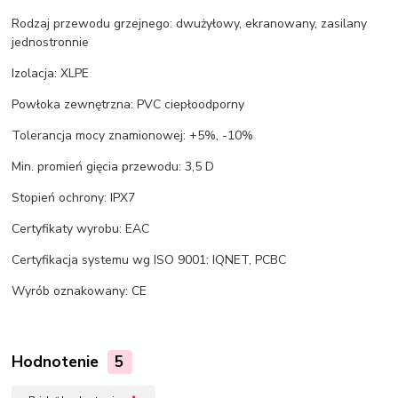
Rodzaj przewodu grzejnego: dwużyłowy, ekranowany, zasilany
jednostronnie
Izolacja: XLPE
Powłoka zewnętrzna: PVC ciepłoodporny
Tolerancja mocy znamionowej: +5%, -10%
Min. promień gięcia przewodu: 3,5 D
Stopień ochrony: IPX7
Certyfikaty wyrobu: EAC
Certyfikacja systemu wg ISO 9001: IQNET, PCBC
Wyrób oznakowany: CE
Hodnotenie
5