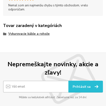
Nemal som ani najmenšiu chybu s týmto obchodom, vrelo
odporúčam.
Tovar zaradený v kategóriách
Vykurovacie káble a rohože
Nepremeškajte novinky, akcie a
zľavy!
Prihlásiť sa
Môžete sa kedykoľvek odhlásiť. Zasielame raz za 14 dní.