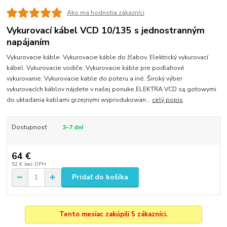
Ako ma hodnotia zákazníci
Vykurovací kábel VCD 10/135 s jednostranným
napájaním
Vykurovacie káble. Vykurovacie káble do žľabov. Elektrický vykurovací
kábel. Vykurovacie vodiče. Vykurovacie káble pre podlahové
vykurovanie. Vykurovacie kable do poteru a iné. Široký výber
vykurovacích káblov nájdete v našej ponuke.ELEKTRA VCD są gotowymi
do układania kablami grzejnymi wyprodukowan...
celý popis
Dostupnosť
3-7 dní
64 €
52 €
bez DPH
Pridať do košíka
Tento mesiac zakúpili 5 zákazníci.