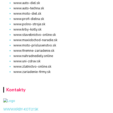
www.auto-diel.sk
www.auto-techna.sk
www.moto-diel.sk
www.profi-dielna.sk
www.polno-stroje.sk
www.krby-kotly.sk
www.stavebnictvo-online.sk
www.maxiobchod-naradie.sk
www.moto-prislusenstvo.sk
www.firemne-zariadenie.sk
www.nahradnediely.online
www.uni-zdrav.sk
www.zlatnictvo-online.sk
www.zariadenie-firmy.sk
Kontakty
WWW.KRBY-KOTLY.SK