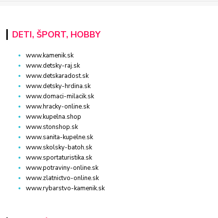
DETI, ŠPORT, HOBBY
www.kamenik.sk
www.detsky-raj.sk
www.detskaradost.sk
www.detsky-hrdina.sk
www.domaci-milacik.sk
www.hracky-online.sk
www.kupelna.shop
www.stonshop.sk
www.sanita-kupelne.sk
www.skolsky-batoh.sk
www.sportaturistika.sk
www.potraviny-online.sk
www.zlatnictvo-online.sk
www.rybarstvo-kamenik.sk