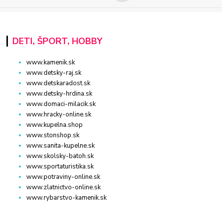
DETI, ŠPORT, HOBBY
www.kamenik.sk
www.detsky-raj.sk
www.detskaradost.sk
www.detsky-hrdina.sk
www.domaci-milacik.sk
www.hracky-online.sk
www.kupelna.shop
www.stonshop.sk
www.sanita-kupelne.sk
www.skolsky-batoh.sk
www.sportaturistika.sk
www.potraviny-online.sk
www.zlatnictvo-online.sk
www.rybarstvo-kamenik.sk