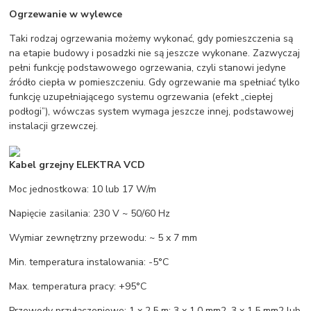
Ogrzewanie w wylewce
Taki rodzaj ogrzewania możemy wykonać, gdy pomieszczenia są
na etapie budowy i posadzki nie są jeszcze wykonane. Zazwyczaj
pełni funkcję podstawowego ogrzewania, czyli stanowi jedyne
źródło ciepła w pomieszczeniu. Gdy ogrzewanie ma spełniać tylko
funkcję uzupełniającego systemu ogrzewania (efekt „ciepłej
podłogi”), wówczas system wymaga jeszcze innej, podstawowej
instalacji grzewczej.
Kabel grzejny ELEKTRA VCD
Moc jednostkowa: 10 lub 17 W/m
Napięcie zasilania: 230 V ~ 50/60 Hz
Wymiar zewnętrzny przewodu: ~ 5 x 7 mm
Min. temperatura instalowania: -5°C
Max. temperatura pracy: +95°C
Przewody przyłączeniowe: 1 x 2,5 m; 3 x 1,0 mm2, 3 x 1,5 mm2 lub