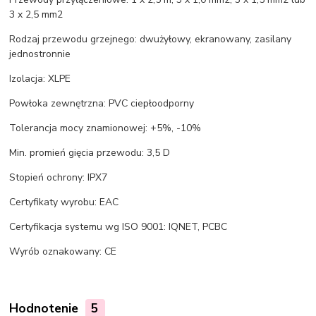
3 x 2,5 mm2
Rodzaj przewodu grzejnego: dwużyłowy, ekranowany, zasilany
jednostronnie
Izolacja: XLPE
Powłoka zewnętrzna: PVC ciepłoodporny
Tolerancja mocy znamionowej: +5%, -10%
Min. promień gięcia przewodu: 3,5 D
Stopień ochrony: IPX7
Certyfikaty wyrobu: EAC
Certyfikacja systemu wg ISO 9001: IQNET, PCBC
Wyrób oznakowany: CE
Hodnotenie
5