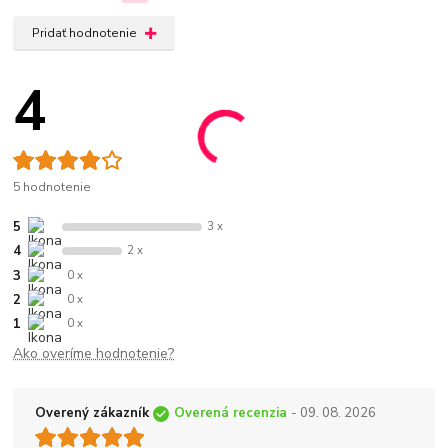
Pridať hodnotenie
4
5 hodnotenie
5
3 x
4
2 x
3
0 x
2
0 x
1
0 x
Ako overíme hodnotenie?
Overený zákazník
Overená recenzia
- 09. 08. 2026