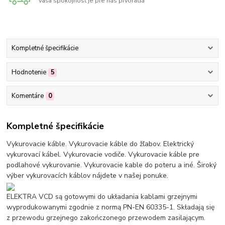
Vaša spokojnosť je pre nás prvoradá
Kompletné špecifikácie
Hodnotenie
5
Komentáre
0
Kompletné špecifikácie
Vykurovacie káble. Vykurovacie káble do žľabov. Elektrický
vykurovací kábel. Vykurovacie vodiče. Vykurovacie káble pre
podlahové vykurovanie. Vykurovacie kable do poteru a iné. Široký
výber vykurovacích káblov nájdete v našej ponuke.
ELEKTRA VCD są gotowymi do układania kablami grzejnymi
wyprodukowanymi zgodnie z normą PN-EN 60335-1. Składają się
z przewodu grzejnego zakończonego przewodem zasilającym.