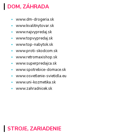
DOM, ZÁHRADA
www.dm-drogeria.sk
www.kvalitnytovar.sk
www.najvypredaj.sk
www.topvypredaj.sk
www.top-nabytok.sk
www.proti-skodcom.sk
www.retromaxishop.sk
www.superpredajca.sk
www.spotrebice-domace.sk
www.osvetlenie-svietidla.eu
www.uni-kozmetika.sk
www.zahradnicek.sk
STROJE, ZARIADENIE