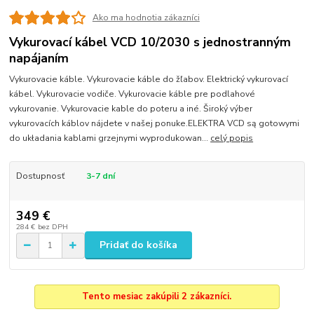
Ako ma hodnotia zákazníci
Vykurovací kábel VCD 10/2030 s jednostranným
napájaním
Vykurovacie káble. Vykurovacie káble do žľabov. Elektrický vykurovací
kábel. Vykurovacie vodiče. Vykurovacie káble pre podlahové
vykurovanie. Vykurovacie kable do poteru a iné. Široký výber
vykurovacích káblov nájdete v našej ponuke.ELEKTRA VCD są gotowymi
do układania kablami grzejnymi wyprodukowan...
celý popis
Dostupnosť
3-7 dní
349 €
284 €
bez DPH
Pridať do košíka
Tento mesiac zakúpili 2 zákazníci.