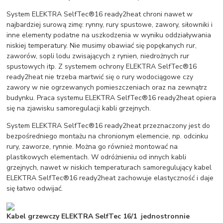
System ELEKTRA SelfTec®16 ready2heat chroni nawet w
najbardziej surową zimę: rynny, rury spustowe, zawory, siłowniki i
inne elementy podatne na uszkodzenia w wyniku oddziaływania
niskiej temperatury. Nie musimy obawiać się popękanych rur,
zaworów, sopli lodu zwisających z rynien, niedrożnych rur
spustowych itp. Z systemem ochrony ELEKTRA SelfTec®16
ready2heat nie trzeba martwić się o rury wodociągowe czy
zawory w nie ogrzewanych pomieszczeniach oraz na zewnątrz
budynku. Praca systemu ELEKTRA SelfTec®16 ready2heat opiera
się na zjawisku samoregulacji kabli grzejnych.
System ELEKTRA SelfTec®16 ready2heat przeznaczony jest do
bezpośredniego montażu na chronionym elemencie, np. odcinku
rury, zaworze, rynnie. Można go również montować na
plastikowych elementach. W odróżnieniu od innych kabli
grzejnych, nawet w niskich temperaturach samoregulujący kabel
ELEKTRA SelfTec®16 ready2heat zachowuje elastyczność i daje
się łatwo odwijać.
Kabel grzewczy ELEKTRA SelfTec 16/1 jednostronnie