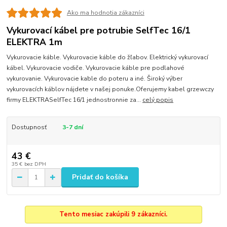
Ako ma hodnotia zákazníci
Vykurovací kábel pre potrubie SelfTec 16/1
ELEKTRA 1m
Vykurovacie káble. Vykurovacie káble do žľabov. Elektrický vykurovací
kábel. Vykurovacie vodiče. Vykurovacie káble pre podlahové
vykurovanie. Vykurovacie kable do poteru a iné. Široký výber
vykurovacích káblov nájdete v našej ponuke.Oferujemy kabel grzewczy
firmy ELEKTRASelfTec 16/1 jednostronnie za...
celý popis
Dostupnosť
3-7 dní
43 €
35 €
bez DPH
Pridať do košíka
Tento mesiac zakúpili 9 zákazníci.