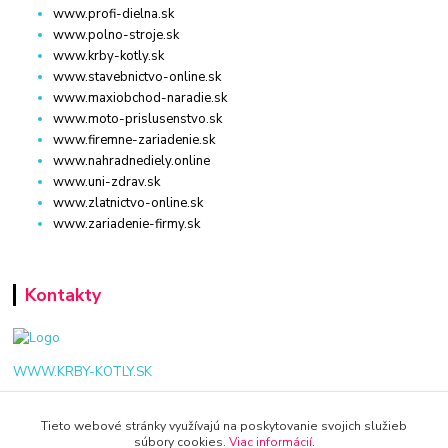
www.profi-dielna.sk
www.polno-stroje.sk
www.krby-kotly.sk
www.stavebnictvo-online.sk
www.maxiobchod-naradie.sk
www.moto-prislusenstvo.sk
www.firemne-zariadenie.sk
www.nahradnediely.online
www.uni-zdrav.sk
www.zlatnictvo-online.sk
www.zariadenie-firmy.sk
Kontakty
WWW.KRBY-KOTLY.SK
Tieto webové stránky využívajú na poskytovanie svojich služieb
súbory cookies.
Viac informácií
.