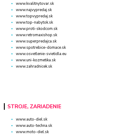
www.kvalitnytovar.sk
www.najvypredaj.sk
www.topvypredaj.sk
www.top-nabytok.sk
www.proti-skodcom.sk
www.retromaxishop.sk
www.superpredajca.sk
www.spotrebice-domace.sk
www.osvetlenie-svietidla.eu
www.uni-kozmetika.sk
www.zahradnicek.sk
STROJE, ZARIADENIE
www.auto-diel.sk
www.auto-techna.sk
www.moto-diel.sk