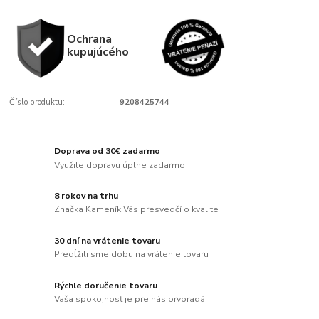
Ochrana
kupujúcého
Číslo produktu:
9208425744
Doprava od 30€ zadarmo
Využite dopravu úplne zadarmo
8 rokov na trhu
Značka Kameník Vás presvedčí o kvalite
30 dní na vrátenie tovaru
Predĺžili sme dobu na vrátenie tovaru
Rýchle doručenie tovaru
Vaša spokojnosť je pre nás prvoradá