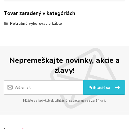
Tovar zaradený v kategóriách
Potrubné vykurovacie káble
Nepremeškajte novinky, akcie a
zľavy!
Prihlásiť sa
Môžete sa kedykoľvek odhlásiť. Zasielame raz za 14 dní.