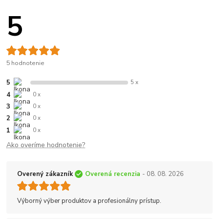
5
5 hodnotenie
5
5 x
4
0 x
3
0 x
2
0 x
1
0 x
Ako overíme hodnotenie?
Overený zákazník
Overená recenzia
- 08. 08. 2026
Výborný výber produktov a profesionálny prístup.