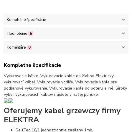
Kompletné špecifikácie
Hodnotenie
5
Komentáre
0
Kompletné špecifikácie
Vykurovacie káble. Vykurovacie káble do žľabov. Elektrický
vykurovací kábel. Vykurovacie vodiče. Vykurovacie káble pre
podlahové vykurovanie. Vykurovacie kable do poteru a iné. Široký
výber vykurovacích káblov nájdete v našej ponuke.
Oferujemy kabel grzewczy firmy
ELEKTRA
SelfTec 16/1 jednostronnie zasilany 1mb,