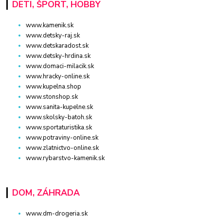
DETI, ŠPORT, HOBBY
www.kamenik.sk
www.detsky-raj.sk
www.detskaradost.sk
www.detsky-hrdina.sk
www.domaci-milacik.sk
www.hracky-online.sk
www.kupelna.shop
www.stonshop.sk
www.sanita-kupelne.sk
www.skolsky-batoh.sk
www.sportaturistika.sk
www.potraviny-online.sk
www.zlatnictvo-online.sk
www.rybarstvo-kamenik.sk
DOM, ZÁHRADA
www.dm-drogeria.sk