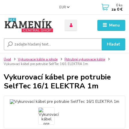
0
ks
EUR
za
0 €
Menu
Hľadať
Úvod
Vykurovacie káble a rohože
Potrubné vykurovacie káble
Vykurovací kábel pre potrubie SelfTec 16/1 ELEKTRA 1m
Vykurovací kábel pre potrubie
SelfTec 16/1 ELEKTRA 1m