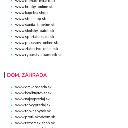
www.domaci-milacik.sk
www.hracky-online.sk
www.kupelna.shop
www.stonshop.sk
www.sanita-kupelne.sk
www.skolsky-batoh.sk
www.sportaturistika.sk
www.potraviny-online.sk
www.zlatnictvo-online.sk
www.rybarstvo-kamenik.sk
DOM, ZÁHRADA
www.dm-drogeria.sk
www.kvalitnytovar.sk
www.najvypredaj.sk
www.topvypredaj.sk
www.top-nabytok.sk
www.proti-skodcom.sk
www.retromaxishop.sk