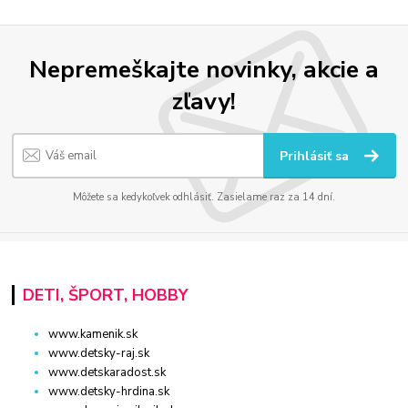
Nepremeškajte novinky, akcie a
zľavy!
Prihlásiť sa
Môžete sa kedykoľvek odhlásiť. Zasielame raz za 14 dní.
DETI, ŠPORT, HOBBY
www.kamenik.sk
www.detsky-raj.sk
www.detskaradost.sk
www.detsky-hrdina.sk