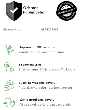
Ochrana
kupujúcého
Číslo produktu:
9834207933
Doprava od 30€ zadarmo
Využite dopravu úplne zadarmo
8 rokov na trhu
Značka Kameník Vás presvedčí o kvalite
30 dní na vrátenie tovaru
Predĺžili sme dobu na vrátenie tovaru
Rýchle doručenie tovaru
Vaša spokojnosť je pre nás prvoradá