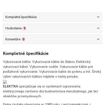
Kompletné špecifikácie
Hodnotenie
5
Komentáre
0
Kompletné špecifikácie
Vykurovacie káble. Vykurovacie káble do žľabov. Elektrický
vykurovací kábel. Vykurovacie vodiče. Vykurovacie káble pre
podlahové vykurovanie. Vykurovacie kable do poteru a iné. Široký
výber vykurovacích káblov nájdete v našej ponuke.
ELEKTRA
specjalizuje się w systemach ogrzewania
elektrycznego zarówno dla budownictwa mieszkalnego, jak też
obiektów przemysłowych.
Firma została utworzona w 1985 roku, i jest największym, i