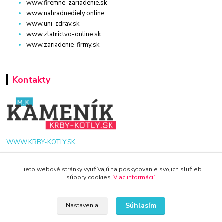
www.firemne-zariadenie.sk
www.nahradnediely.online
www.uni-zdrav.sk
www.zlatnictvo-online.sk
www.zariadenie-firmy.sk
Kontakty
WWW.KRBY-KOTLY.SK
Tieto webové stránky využívajú na poskytovanie svojich služieb
súbory cookies.
Viac informácií
.
info@krby-kotly.sk
Súhlasím
Nastavenia