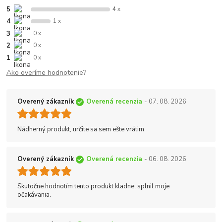
5
4 x
4
1 x
3
0 x
2
0 x
1
0 x
Ako overíme hodnotenie?
Overený zákazník
Overená recenzia
- 07. 08. 2026
Nádherný produkt, určite sa sem ešte vrátim.
Overený zákazník
Overená recenzia
- 06. 08. 2026
Skutočne hodnotím tento produkt kladne, splnil moje
očakávania.