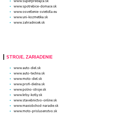
www.superpredajca.sk
www.spotrebice-domace.sk
www.osvetlenie-svietidla.eu
www.uni-kozmetika.sk
www.zahradnicek.sk
STROJE, ZARIADENIE
www.auto-diel.sk
www.auto-techna.sk
www.moto-diel.sk
www.profi-dielna.sk
www.polno-stroje.sk
www.krby-kotly.sk
www.stavebnictvo-online.sk
www.maxiobchod-naradie.sk
www.moto-prislusenstvo.sk