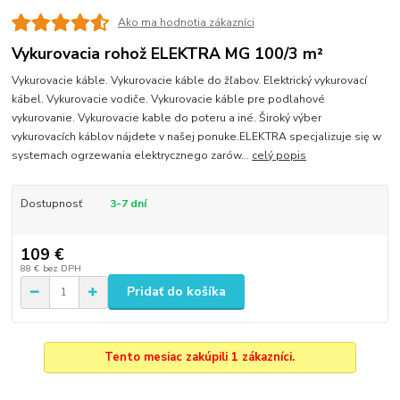
Ako ma hodnotia zákazníci
Vykurovacia rohož ELEKTRA MG 100/3 m²
Vykurovacie káble. Vykurovacie káble do žľabov. Elektrický vykurovací
kábel. Vykurovacie vodiče. Vykurovacie káble pre podlahové
vykurovanie. Vykurovacie kable do poteru a iné. Široký výber
vykurovacích káblov nájdete v našej ponuke.ELEKTRA specjalizuje się w
systemach ogrzewania elektrycznego zarów...
celý popis
Dostupnosť
3-7 dní
109 €
88 €
bez DPH
Pridať do košíka
Tento mesiac zakúpili 1 zákazníci.