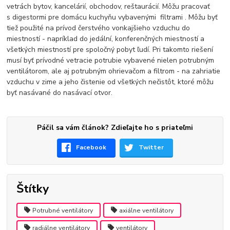
vetrách bytov, kancelárií, obchodov, reštaurácií. Môžu pracovať
s
digestormi pre
domácu kuchyňu vybavenými
filtrami
. Môžu byť
tiež použité na prívod čerstvého vonkajšieho vzduchu do
miestností - napríklad do jedální, konferenčných miestností a
všetkých miestností pre spoločný pobyt ľudí. Pri takomto riešení
musí byť prívodné vetracie potrubie vybavené nielen potrubným
ventilátorom, ale aj
potrubným ohrievačom
a
filtrom
- na zahriatie
vzduchu v zime a jeho čistenie od všetkých nečistôt, ktoré môžu
byť nasávané do nasávací otvor.
Páčil sa vám článok? Zdieľajte ho s priateľmi
Facebook
Twitter
Štítky
Potrubné ventilátory
axiálne ventilátory
radiálne ventilátory
ventilátory