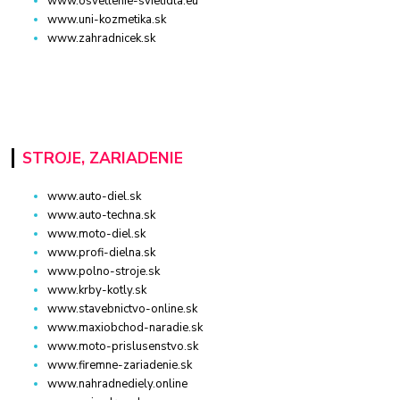
www.osvetlenie-svietidla.eu
www.uni-kozmetika.sk
www.zahradnicek.sk
STROJE, ZARIADENIE
www.auto-diel.sk
www.auto-techna.sk
www.moto-diel.sk
www.profi-dielna.sk
www.polno-stroje.sk
www.krby-kotly.sk
www.stavebnictvo-online.sk
www.maxiobchod-naradie.sk
www.moto-prislusenstvo.sk
www.firemne-zariadenie.sk
www.nahradnediely.online