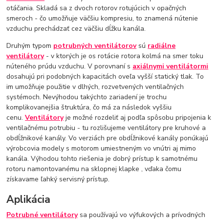
otáčania. Skladá sa z dvoch rotorov rotujúcich v opačných
smeroch - čo umožňuje väčšiu kompresiu, to znamená nútenie
vzduchu prechádzať cez väčšiu dĺžku kanála.
Druhým typom
potrubných ventilátorov
sú
radiálne
ventilátory
- v ktorých je os rotácie rotora kolmá na smer toku
núteného prúdu vzduchu. V porovnaní s
axiálnymi ventilátormi
dosahujú pri podobných kapacitách oveľa vyšší statický tlak. To
im umožňuje použitie v dlhých, rozvetvených ventilačných
systémoch. Nevýhodou takýchto zariadení je trochu
komplikovanejšia štruktúra, čo má za následok vyššiu
cenu.
Ventilátory
je možné rozdeliť aj podľa spôsobu pripojenia k
ventilačnému potrubiu - tu rozlišujeme ventilátory pre kruhové a
obdĺžnikové kanály. Vo verziách pre obdĺžnikové kanály ponúkajú
výrobcovia modely s motorom umiestneným vo vnútri aj mimo
kanála. Výhodou tohto riešenia je dobrý prístup k samotnému
rotoru namontovanému na sklopnej klapke , vďaka čomu
získavame ľahký servisný prístup.
Aplikácia
Potrubné ventilátory
sa používajú vo výfukových a prívodných