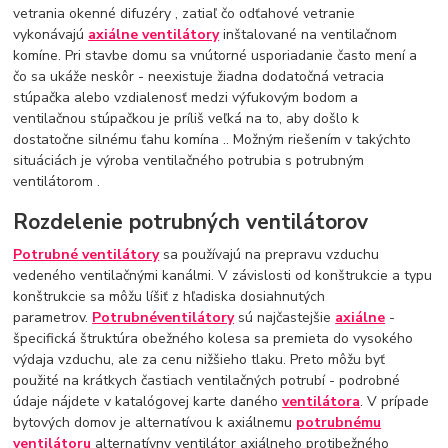
vetrania okenné difuzéry , zatiaľ čo odťahové vetranie
vykonávajú
axiálne ventilátory
inštalované na ventilačnom
komíne. Pri stavbe domu sa vnútorné usporiadanie často mení a
čo sa ukáže neskôr - neexistuje žiadna dodatočná vetracia
stúpačka alebo vzdialenosť medzi výfukovým bodom a
ventilačnou stúpačkou je príliš veľká na to, aby došlo k
dostatočne silnému ťahu komína .. Možným riešením v takýchto
situáciách je výroba ventilačného potrubia s potrubným
ventilátorom .
Rozdelenie potrubných ventilátorov
Potrubné ventilátory
sa používajú na prepravu vzduchu
vedeného ventilačnými kanálmi. V závislosti od konštrukcie a typu
konštrukcie sa môžu líšiť z hľadiska dosiahnutých
parametrov.
Potrubné
ventilátory
sú najčastejšie
axiálne
-
špecifická štruktúra obežného kolesa sa premieta do vysokého
výdaja vzduchu, ale za cenu nižšieho tlaku. Preto môžu byť
použité na krátkych častiach ventilačných potrubí - podrobné
údaje nájdete v katalógovej karte daného
ventilátora
. V prípade
bytových domov je alternatívou k axiálnemu
potrubnému
ventilátoru
alternatívny ventilátor axiálneho protibežného