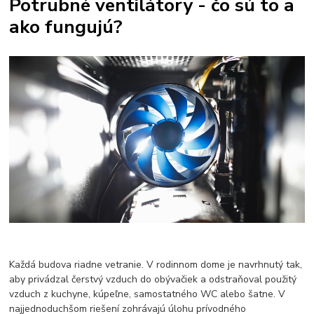
Potrubné ventilátory - čo sú to a
Termostatické hlavice na radiátory
Podlahové kúrenie
ako fungujú?
Vykurovacie súpravy-podlahové kúrenie
Skrinky pre rozdelovače podlahového kúrenia
Rozdelovače pre podlahové kúrenie
Čerpadlá pre podlahové kúrenie
Olejové ohrievače
Konvektorové ohrievače
Elektrické ohrievače
Prenosné klimatizácie
Ohrievače vody
Prietokové ohrievače vody
Bojlery
Prietokové bojlery
Zlaté radiátory do kúpeľne
kúpeľňové radiátory
Každá budova riadne vetranie. V rodinnom dome je navrhnutý tak,
aby privádzal čerstvý vzduch do obývačiek a odstraňoval použitý
vzduch z kuchyne, kúpeľne, samostatného WC alebo šatne. V
najjednoduchšom riešení zohrávajú úlohu prívodného