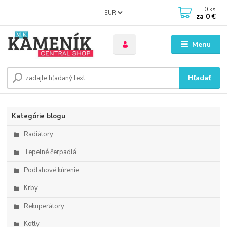
0
ks
EUR
za
0 €
Menu
Hľadať
Kategórie blogu
Radiátory
Tepelné čerpadlá
Podlahové kúrenie
Krby
Rekuperátory
Kotly