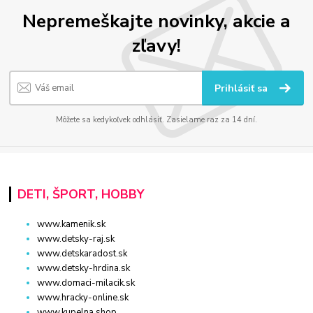
Nepremeškajte novinky, akcie a
zľavy!
Prihlásiť sa
Môžete sa kedykoľvek odhlásiť. Zasielame raz za 14 dní.
DETI, ŠPORT, HOBBY
www.kamenik.sk
www.detsky-raj.sk
www.detskaradost.sk
www.detsky-hrdina.sk
www.domaci-milacik.sk
www.hracky-online.sk
www.kupelna.shop