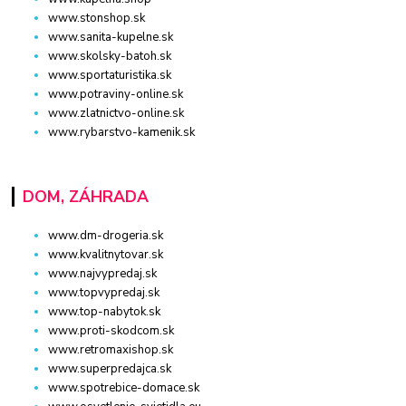
www.stonshop.sk
www.sanita-kupelne.sk
www.skolsky-batoh.sk
www.sportaturistika.sk
www.potraviny-online.sk
www.zlatnictvo-online.sk
www.rybarstvo-kamenik.sk
DOM, ZÁHRADA
www.dm-drogeria.sk
www.kvalitnytovar.sk
www.najvypredaj.sk
www.topvypredaj.sk
www.top-nabytok.sk
www.proti-skodcom.sk
www.retromaxishop.sk
www.superpredajca.sk
www.spotrebice-domace.sk