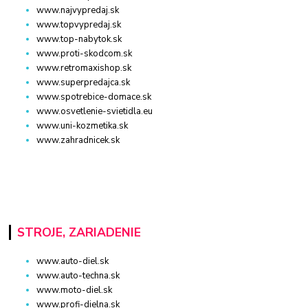
www.najvypredaj.sk
www.topvypredaj.sk
www.top-nabytok.sk
www.proti-skodcom.sk
www.retromaxishop.sk
www.superpredajca.sk
www.spotrebice-domace.sk
www.osvetlenie-svietidla.eu
www.uni-kozmetika.sk
www.zahradnicek.sk
STROJE, ZARIADENIE
www.auto-diel.sk
www.auto-techna.sk
www.moto-diel.sk
www.profi-dielna.sk