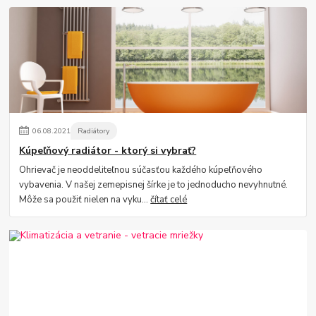
06
.
08
.
2021
Radiátory
Kúpeľňový radiátor - ktorý si vybrať?
Ohrievač je neoddeliteľnou súčasťou každého kúpeľňového
vybavenia. V našej zemepisnej šírke je to jednoducho nevyhnutné.
Môže sa použiť nielen na vyku...
čítať celé