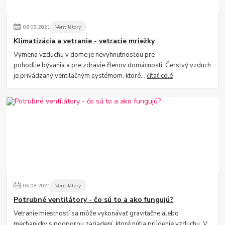
06
.
08
.
2021
Ventilátory
Klimatizácia a vetranie - vetracie mriežky
Výmena vzduchu v dome je nevyhnutnosťou pre
pohodlie bývania a pre zdravie členov domácnosti. Čerstvý vzduch
je privádzaný ventilačným systémom, ktoré...
čítať celé
06
.
08
.
2021
Ventilátory
Potrubné ventilátory - čo sú to a ako fungujú?
Vetranie miestností sa môže vykonávať gravitačne alebo
mechanicky s podporou zariadení, ktoré nútia prúdenie vzduchu. V