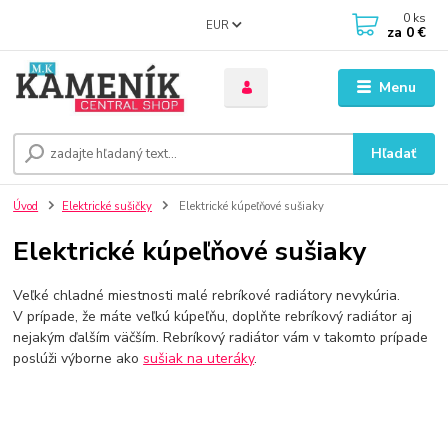
0
ks
EUR
za
0 €
Menu
Hľadať
Úvod
Elektrické sušičky
Elektrické kúpeľňové sušiaky
Elektrické kúpeľňové sušiaky
Veľké chladné miestnosti malé rebríkové radiátory nevykúria.
V prípade, že máte veľkú kúpeľňu, doplňte rebríkový radiátor aj
nejakým ďalším väčším. Rebríkový radiátor vám v takomto prípade
poslúži výborne ako
sušiak na uteráky
.