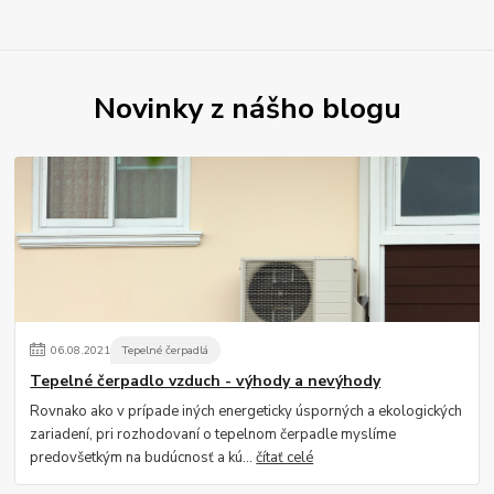
Novinky z nášho blogu
06
.
08
.
2021
Tepelné čerpadlá
Tepelné čerpadlo vzduch - výhody a nevýhody
Rovnako ako v prípade iných energeticky úsporných a ekologických
zariadení, pri rozhodovaní o tepelnom čerpadle myslíme
predovšetkým na budúcnosť a kú...
čítať celé