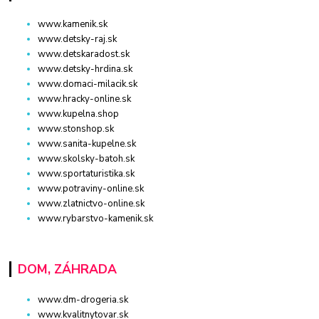
www.kamenik.sk
www.detsky-raj.sk
www.detskaradost.sk
www.detsky-hrdina.sk
www.domaci-milacik.sk
www.hracky-online.sk
www.kupelna.shop
www.stonshop.sk
www.sanita-kupelne.sk
www.skolsky-batoh.sk
www.sportaturistika.sk
www.potraviny-online.sk
www.zlatnictvo-online.sk
www.rybarstvo-kamenik.sk
DOM, ZÁHRADA
www.dm-drogeria.sk
www.kvalitnytovar.sk