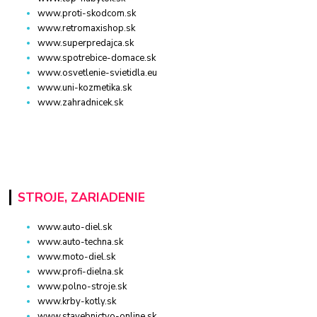
www.proti-skodcom.sk
www.retromaxishop.sk
www.superpredajca.sk
www.spotrebice-domace.sk
www.osvetlenie-svietidla.eu
www.uni-kozmetika.sk
www.zahradnicek.sk
STROJE, ZARIADENIE
www.auto-diel.sk
www.auto-techna.sk
www.moto-diel.sk
www.profi-dielna.sk
www.polno-stroje.sk
www.krby-kotly.sk
www.stavebnictvo-online.sk