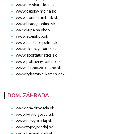
www.detskaradost.sk
www.detsky-hrdina.sk
www.domaci-milacik.sk
www.hracky-online.sk
www.kupelna.shop
www.stonshop.sk
www.sanita-kupelne.sk
www.skolsky-batoh.sk
www.sportaturistika.sk
www.potraviny-online.sk
www.zlatnictvo-online.sk
www.rybarstvo-kamenik.sk
DOM, ZÁHRADA
www.dm-drogeria.sk
www.kvalitnytovar.sk
www.najvypredaj.sk
www.topvypredaj.sk
www.top-nabytok.sk