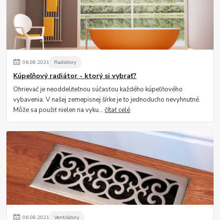
06
.
08
.
2021
Radiátory
Kúpeľňový radiátor - ktorý si vybrať?
Ohrievač je neoddeliteľnou súčasťou každého kúpeľňového
vybavenia. V našej zemepisnej šírke je to jednoducho nevyhnutné.
Môže sa použiť nielen na vyku...
čítať celé
06
.
08
.
2021
Ventilátory