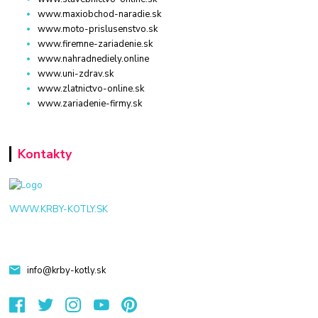
www.maxiobchod-naradie.sk
www.moto-prislusenstvo.sk
www.firemne-zariadenie.sk
www.nahradnediely.online
www.uni-zdrav.sk
www.zlatnictvo-online.sk
www.zariadenie-firmy.sk
Kontakty
WWW.KRBY-KOTLY.SK
info@krby-kotly.sk