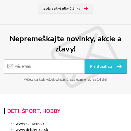
Zobraziť všetky články
Nepremeškajte novinky, akcie a
zľavy!
Prihlásiť sa
Môžete sa kedykoľvek odhlásiť. Zasielame raz za 14 dní.
DETI, ŠPORT, HOBBY
www.kamenik.sk
www.detsky-raj.sk