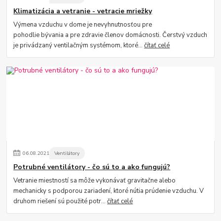
Klimatizácia a vetranie - vetracie mriežky
Výmena vzduchu v dome je nevyhnutnosťou pre
pohodlie bývania a pre zdravie členov domácnosti. Čerstvý vzduch
je privádzaný ventilačným systémom, ktoré...
čítať celé
06
.
08
.
2021
Ventilátory
Potrubné ventilátory - čo sú to a ako fungujú?
Vetranie miestností sa môže vykonávať gravitačne alebo
mechanicky s podporou zariadení, ktoré nútia prúdenie vzduchu. V
druhom riešení sú použité potr...
čítať celé