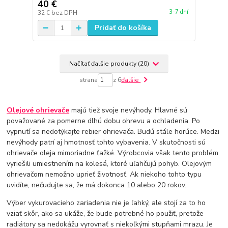
40 €
3-7 dní
32 €
bez DPH
Pridať do košíka
Načítať ďalšie produkty (20)
strana
z 6
ďalšie
Olejové ohrievače
majú tiež svoje nevýhody. Hlavné sú
považované za pomerne dlhú dobu ohrevu a ochladenia. Po
vypnutí sa nedotýkajte rebier ohrievača. Budú stále horúce. Medzi
nevýhody patrí aj hmotnosť tohto vybavenia. V skutočnosti sú
ohrievače oleja mimoriadne ťažké. Výrobcovia však tento problém
vyriešili umiestnením na kolesá, ktoré uľahčujú pohyb. Olejovým
ohrievačom nemožno uprieť životnosť. Ak niekoho tohto typu
uvidíte, nečudujte sa, že má dokonca 10 alebo 20 rokov.
Výber vykurovacieho zariadenia nie je ľahký, ale stojí za to ho
vziať skôr, ako sa ukáže, že bude potrebné ho použiť, pretože
radiátory sa nedokážu vyrovnať s niekoľkými stupňami mrazu. Je