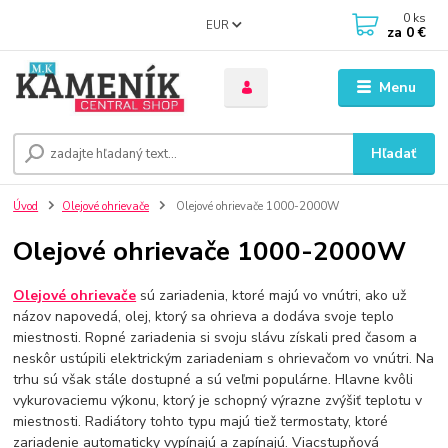
0
ks
EUR
za
0 €
Menu
Hľadať
Úvod
Olejové ohrievače
Olejové ohrievače 1000-2000W
Olejové ohrievače 1000-2000W
Olejové ohrievače
sú zariadenia, ktoré majú vo vnútri, ako už
názov napovedá, olej, ktorý sa ohrieva a dodáva svoje teplo
miestnosti. Ropné zariadenia si svoju slávu získali pred časom a
neskôr ustúpili elektrickým zariadeniam s ohrievačom vo vnútri. Na
trhu sú však stále dostupné a sú veľmi populárne. Hlavne kvôli
vykurovaciemu výkonu, ktorý je schopný výrazne zvýšiť teplotu v
miestnosti. Radiátory tohto typu majú tiež termostaty, ktoré
zariadenie automaticky vypínajú a zapínajú. Viacstupňová