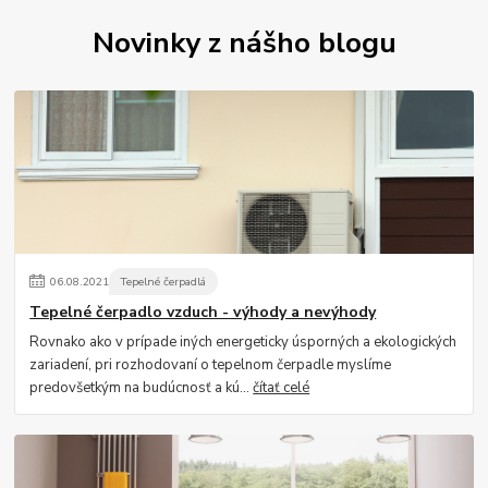
Novinky z nášho blogu
06
.
08
.
2021
Tepelné čerpadlá
Tepelné čerpadlo vzduch - výhody a nevýhody
Rovnako ako v prípade iných energeticky úsporných a ekologických
zariadení, pri rozhodovaní o tepelnom čerpadle myslíme
predovšetkým na budúcnosť a kú...
čítať celé