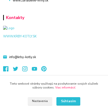
www.zariadenie-firmy.sk
Kontakty
WWW.KRBY-KOTLY.SK
info@krby-kotly.sk
Tieto webové stránky využívajú na poskytovanie svojich služieb
súbory cookies.
Viac informácií
.
© 2024 Všetky práva vyhradené KAMENIK.SK
Vytvorené na
Eshop-rychlo.sk
Súhlasím
Nastavenia