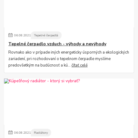
06
.
08
.
2021
Tepelné čerpadlá
Tepelné čerpadlo vzduch - výhody a nevýhody
Rovnako ako v prípade iných energeticky úsporných a ekologických
zariadení, pri rozhodovaní o tepelnom čerpadle myslíme
predovšetkým na budúcnosť a kú...
čítať celé
06
.
08
.
2021
Radiátory