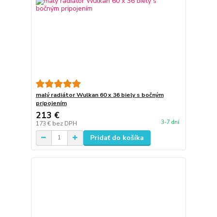
malý radiátor Wulkan 60 x 36 biely s bočným
pripojením
213 €
3-7 dní
173 €
bez DPH
Pridať do košíka