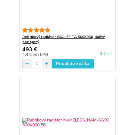
Rebríkový radiátor GIULIETTA 500X930, 408W,
pripojený
493 €
3-7 dní
401 €
bez DPH
Pridať do košíka