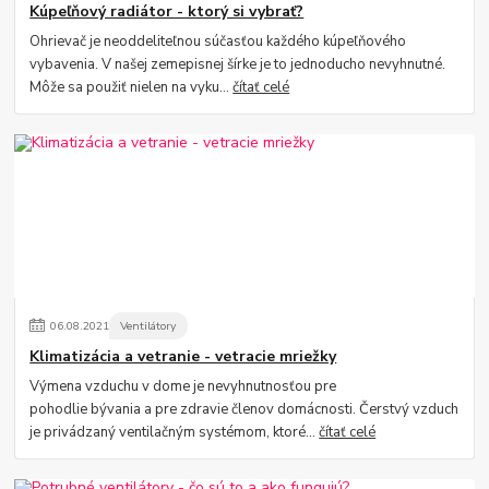
Kúpeľňový radiátor - ktorý si vybrať?
Ohrievač je neoddeliteľnou súčasťou každého kúpeľňového
vybavenia. V našej zemepisnej šírke je to jednoducho nevyhnutné.
Môže sa použiť nielen na vyku...
čítať celé
06
.
08
.
2021
Ventilátory
Klimatizácia a vetranie - vetracie mriežky
Výmena vzduchu v dome je nevyhnutnosťou pre
pohodlie bývania a pre zdravie členov domácnosti. Čerstvý vzduch
je privádzaný ventilačným systémom, ktoré...
čítať celé