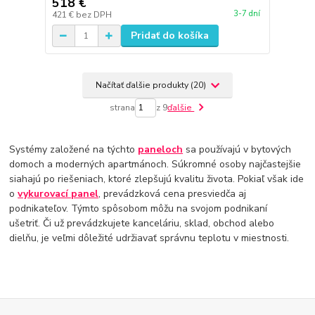
518 €
3-7 dní
421 €
bez DPH
Pridať do košíka
Načítať ďalšie produkty (20)
strana
z 9
ďalšie
Systémy založené na týchto
paneloch
sa používajú v bytových
domoch a moderných apartmánoch. Súkromné ​​osoby najčastejšie
siahajú po riešeniach, ktoré zlepšujú kvalitu života. Pokiaľ však ide
o
vykurovací panel
, prevádzková cena presviedča aj
podnikateľov. Týmto spôsobom môžu na svojom podnikaní
ušetriť. Či už prevádzkujete kanceláriu, sklad, obchod alebo
dielňu, je veľmi dôležité udržiavať správnu teplotu v miestnosti.