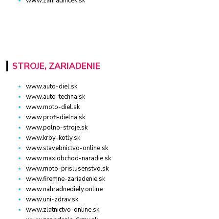
www.zahradnicek.sk
STROJE, ZARIADENIE
www.auto-diel.sk
www.auto-techna.sk
www.moto-diel.sk
www.profi-dielna.sk
www.polno-stroje.sk
www.krby-kotly.sk
www.stavebnictvo-online.sk
www.maxiobchod-naradie.sk
www.moto-prislusenstvo.sk
www.firemne-zariadenie.sk
www.nahradnediely.online
www.uni-zdrav.sk
www.zlatnictvo-online.sk