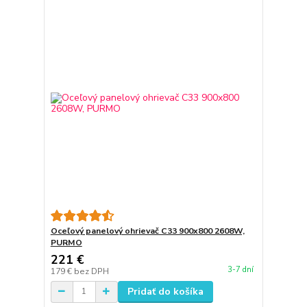
Oceľový panelový ohrievač C33 900x800 2608W,
PURMO
221 €
3-7 dní
179 €
bez DPH
Pridať do košíka