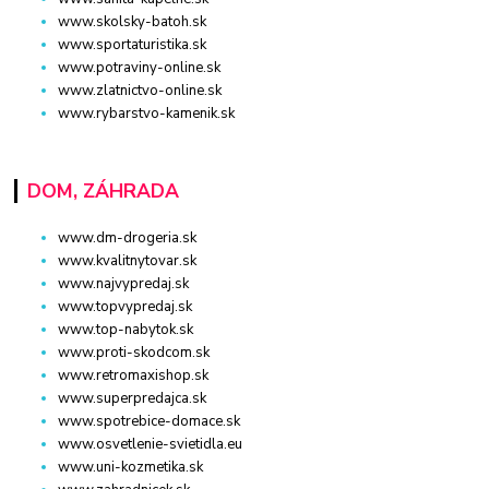
www.skolsky-batoh.sk
www.sportaturistika.sk
www.potraviny-online.sk
www.zlatnictvo-online.sk
www.rybarstvo-kamenik.sk
DOM, ZÁHRADA
www.dm-drogeria.sk
www.kvalitnytovar.sk
www.najvypredaj.sk
www.topvypredaj.sk
www.top-nabytok.sk
www.proti-skodcom.sk
www.retromaxishop.sk
www.superpredajca.sk
www.spotrebice-domace.sk
www.osvetlenie-svietidla.eu
www.uni-kozmetika.sk