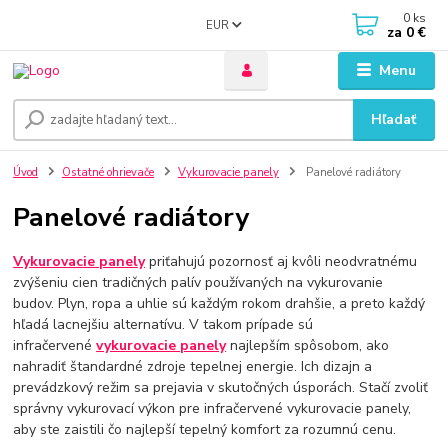
0
ks
EUR
za
0 €
Menu
Hľadať
Úvod
Ostatné ohrievače
Vykurovacie panely
Panelové radiátory
Panelové radiátory
Vykurovacie panely
priťahujú pozornosť aj kvôli neodvratnému
zvýšeniu cien tradičných palív používaných na vykurovanie
budov. Plyn, ropa a uhlie sú každým rokom drahšie, a preto každý
hľadá lacnejšiu alternatívu. V takom prípade sú
infračervené
vykurovacie panely
najlepším spôsobom, ako
nahradiť štandardné zdroje tepelnej energie. Ich dizajn a
prevádzkový režim sa prejavia v skutočných úsporách. Stačí zvoliť
správny vykurovací výkon pre infračervené vykurovacie panely,
aby ste zaistili čo najlepší tepelný komfort za rozumnú cenu.