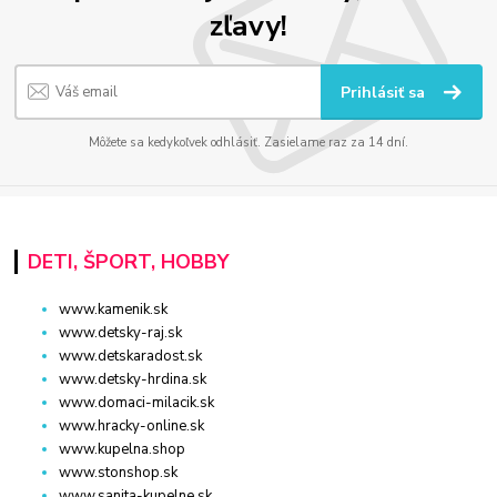
zľavy!
Prihlásiť sa
Môžete sa kedykoľvek odhlásiť. Zasielame raz za 14 dní.
DETI, ŠPORT, HOBBY
www.kamenik.sk
www.detsky-raj.sk
www.detskaradost.sk
www.detsky-hrdina.sk
www.domaci-milacik.sk
www.hracky-online.sk
www.kupelna.shop
www.stonshop.sk
www.sanita-kupelne.sk