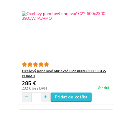
Oceľový panelový ohrievač C22 600x2300 3931W,
PURMO
285 €
3-7 dní
232 €
bez DPH
Pridať do košíka