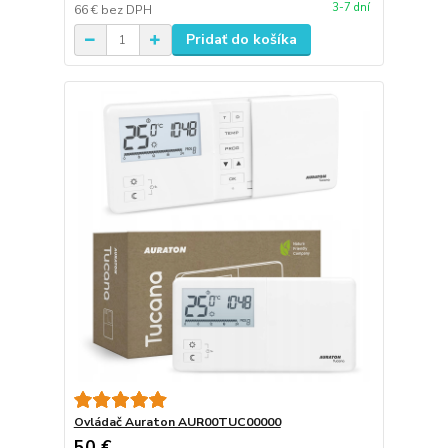
3-7 dní
66 €
bez DPH
Pridať do košíka
Ovládač Auraton AUR00TUC00000
50 €