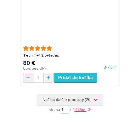
Tech T-4.2 ovládač
80 €
3-7 dní
65 €
bez DPH
Pridať do košíka
Načítať ďalšie produkty (20)
strana
z 4
ďalšie