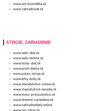
www.uni-kozmetika.sk
www.zahradnicek.sk
STROJE, ZARIADENIE
www.auto-diel.sk
www.auto-techna.sk
www.moto-diel.sk
www.profi-dielna.sk
www.polno-stroje.sk
www.krby-kotly.sk
www.stavebnictvo-online.sk
www.maxiobchod-naradie.sk
www.moto-prislusenstvo.sk
www.firemne-zariadenie.sk
www.nahradnediely.online
www.uni-zdrav.sk