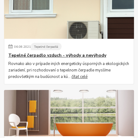
06
.
08
.
2021
Tepelné čerpadlá
Tepelné čerpadlo vzduch - výhody a nevýhody
Rovnako ako v prípade iných energeticky úsporných a ekologických
zariadení, pri rozhodovaní o tepelnom čerpadle myslíme
predovšetkým na budúcnosť a kú...
čítať celé