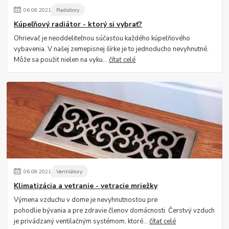
06
.
08
.
2021
Radiátory
Kúpeľňový radiátor - ktorý si vybrať?
Ohrievač je neoddeliteľnou súčasťou každého kúpeľňového
vybavenia. V našej zemepisnej šírke je to jednoducho nevyhnutné.
Môže sa použiť nielen na vyku...
čítať celé
06
.
08
.
2021
Ventilátory
Klimatizácia a vetranie - vetracie mriežky
Výmena vzduchu v dome je nevyhnutnosťou pre
pohodlie bývania a pre zdravie členov domácnosti. Čerstvý vzduch
je privádzaný ventilačným systémom, ktoré...
čítať celé