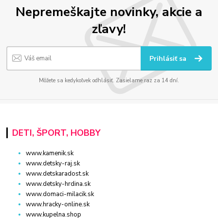
Nepremeškajte novinky, akcie a
zľavy!
Prihlásiť sa
Môžete sa kedykoľvek odhlásiť. Zasielame raz za 14 dní.
DETI, ŠPORT, HOBBY
www.kamenik.sk
www.detsky-raj.sk
www.detskaradost.sk
www.detsky-hrdina.sk
www.domaci-milacik.sk
www.hracky-online.sk
www.kupelna.shop