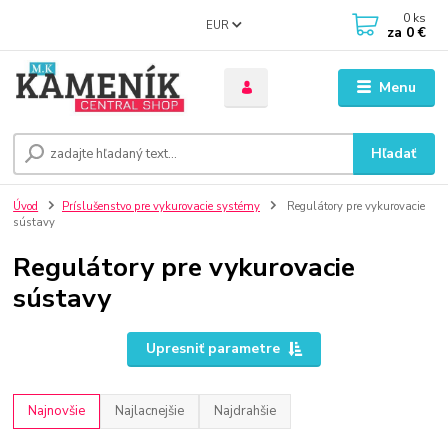
0
ks
EUR
za
0 €
Menu
Hľadať
Úvod
Príslušenstvo pre vykurovacie systémy
Regulátory pre vykurovacie
sústavy
Regulátory pre vykurovacie
sústavy
Upresniť parametre
Najnovšie
Najlacnejšie
Najdrahšie