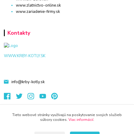
www.zlatnictvo-online.sk
www.zariadenie-firmy.sk
Kontakty
WWW.KRBY-KOTLY.SK
info@krby-kotly.sk
Tieto webové stránky využívajú na poskytovanie svojich služieb
súbory cookies.
Viac informácií
.
© 2024 Všetky práva vyhradené KAMENIK.SK
Vytvorené na
Eshop-rychlo.sk