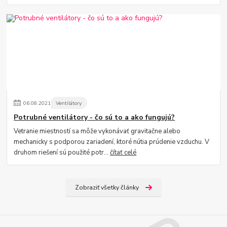
06
.
08
.
2021
Ventilátory
Potrubné ventilátory - čo sú to a ako fungujú?
Vetranie miestností sa môže vykonávať gravitačne alebo
mechanicky s podporou zariadení, ktoré nútia prúdenie vzduchu. V
druhom riešení sú použité potr...
čítať celé
Zobraziť všetky články