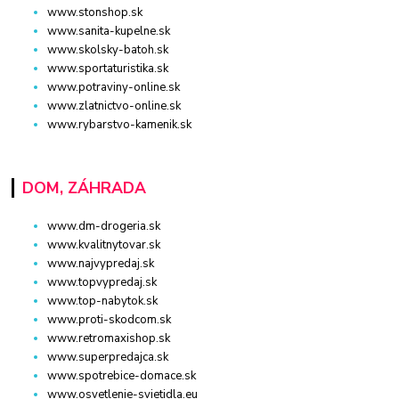
www.stonshop.sk
www.sanita-kupelne.sk
www.skolsky-batoh.sk
www.sportaturistika.sk
www.potraviny-online.sk
www.zlatnictvo-online.sk
www.rybarstvo-kamenik.sk
DOM, ZÁHRADA
www.dm-drogeria.sk
www.kvalitnytovar.sk
www.najvypredaj.sk
www.topvypredaj.sk
www.top-nabytok.sk
www.proti-skodcom.sk
www.retromaxishop.sk
www.superpredajca.sk
www.spotrebice-domace.sk
www.osvetlenie-svietidla.eu