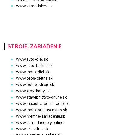
www.zahradnicek.sk
STROJE, ZARIADENIE
www.auto-diel.sk
www.auto-techna.sk
www.moto-diel.sk
www.profi-dielna.sk
www.polno-stroje.sk
www.krby-kotly.sk
www.stavebnictvo-online.sk
www.maxiobchod-naradie.sk
www.moto-prislusenstvo.sk
www.firemne-zariadenie.sk
www.nahradnediely.online
www.uni-zdrav.sk