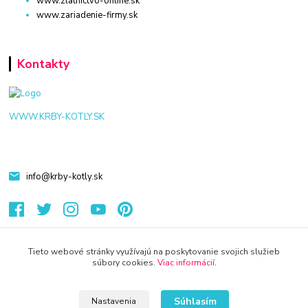
www.zlatnictvo-online.sk
www.zariadenie-firmy.sk
Kontakty
WWW.KRBY-KOTLY.SK
info@krby-kotly.sk
Tieto webové stránky využívajú na poskytovanie svojich služieb
súbory cookies.
Viac informácií
.
© 2024 Všetky práva vyhradené KAMENIK.SK
Vytvorené na
Eshop-rychlo.sk
Súhlasím
Nastavenia