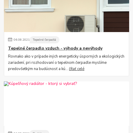
06
.
08
.
2021
Tepelné čerpadlá
Tepelné čerpadlo vzduch - výhody a nevýhody
Rovnako ako v prípade iných energeticky úsporných a ekologických
zariadení, pri rozhodovaní o tepelnom čerpadle myslíme
predovšetkým na budúcnosť a kú...
čítať celé