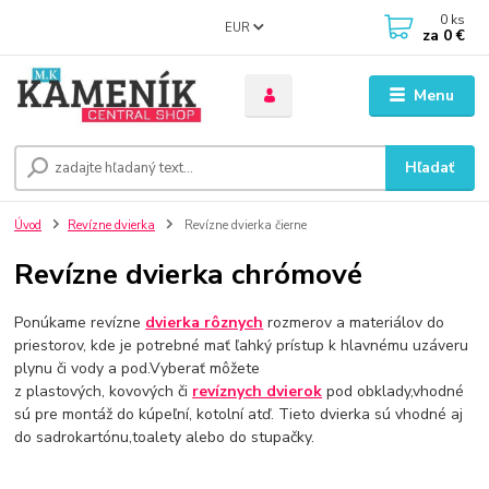
0
ks
EUR
za
0 €
Menu
Hľadať
Úvod
Revízne dvierka
Revízne dvierka čierne
Revízne dvierka chrómové
Ponúkame revízne
dvierka rôznych
rozmerov a materiálov do
priestorov, kde je potrebné mať ľahký prístup k hlavnému uzáveru
plynu či vody a pod.Vyberať môžete
z plastových, kovových či
revíznych dvierok
pod obklady,vhodné
sú pre montáž do kúpeľní, kotolní atď. Tieto dvierka sú vhodné aj
do sadrokartónu,toalety alebo do stupačky.