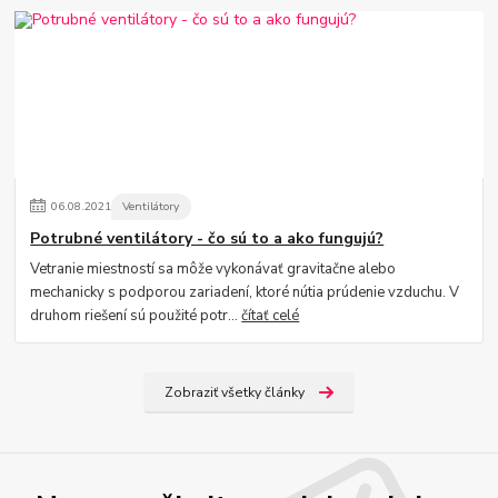
06
.
08
.
2021
Ventilátory
Potrubné ventilátory - čo sú to a ako fungujú?
Vetranie miestností sa môže vykonávať gravitačne alebo
mechanicky s podporou zariadení, ktoré nútia prúdenie vzduchu. V
druhom riešení sú použité potr...
čítať celé
Zobraziť všetky články