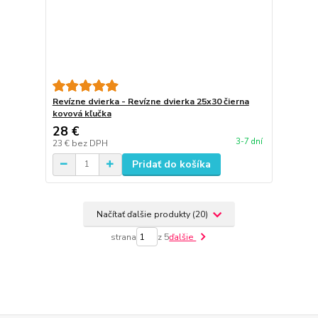
Revízne dvierka - Revízne dvierka 25x30 čierna
kovová kľučka
28 €
3-7 dní
23 €
bez DPH
Pridať do košíka
Načítať ďalšie produkty (20)
strana
z 5
ďalšie