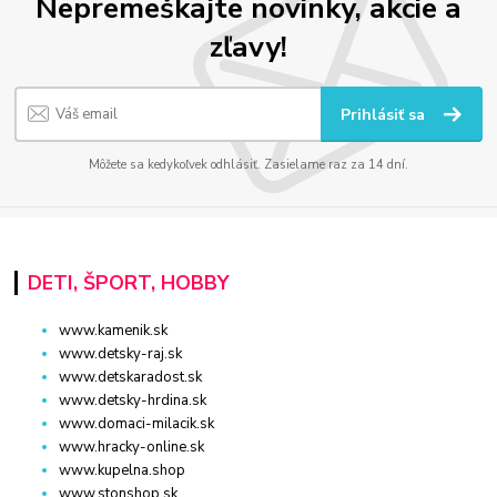
Nepremeškajte novinky, akcie a
zľavy!
Prihlásiť sa
Môžete sa kedykoľvek odhlásiť. Zasielame raz za 14 dní.
DETI, ŠPORT, HOBBY
www.kamenik.sk
www.detsky-raj.sk
www.detskaradost.sk
www.detsky-hrdina.sk
www.domaci-milacik.sk
www.hracky-online.sk
www.kupelna.shop
www.stonshop.sk