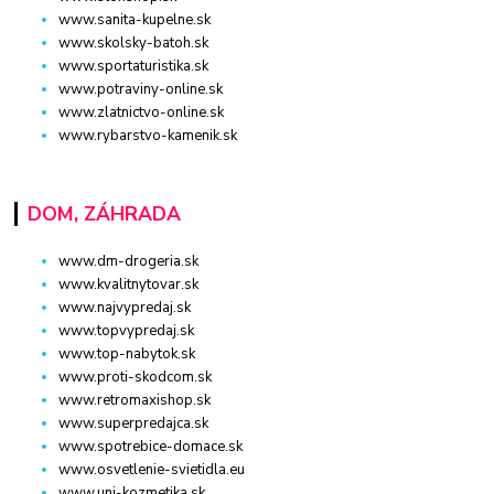
www.sanita-kupelne.sk
www.skolsky-batoh.sk
www.sportaturistika.sk
www.potraviny-online.sk
www.zlatnictvo-online.sk
www.rybarstvo-kamenik.sk
DOM, ZÁHRADA
www.dm-drogeria.sk
www.kvalitnytovar.sk
www.najvypredaj.sk
www.topvypredaj.sk
www.top-nabytok.sk
www.proti-skodcom.sk
www.retromaxishop.sk
www.superpredajca.sk
www.spotrebice-domace.sk
www.osvetlenie-svietidla.eu
www.uni-kozmetika.sk