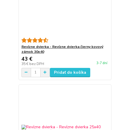
Revízne dvierka - Revízne dvierka čierny kovový
zámok 30x40
43 €
3-7 dní
35 €
bez DPH
Pridať do košíka