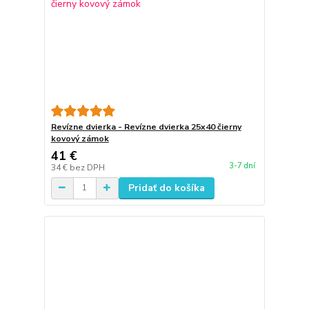
Revízne dvierka - Revízne dvierka 25x40 čierny
kovový zámok
41 €
3-7 dní
34 €
bez DPH
Pridať do košíka