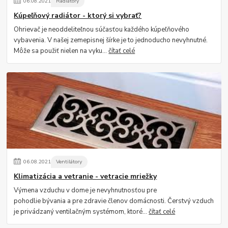
06
.
08
.
2021
Radiátory
Kúpeľňový radiátor - ktorý si vybrať?
Ohrievač je neoddeliteľnou súčasťou každého kúpeľňového
vybavenia. V našej zemepisnej šírke je to jednoducho nevyhnutné.
Môže sa použiť nielen na vyku...
čítať celé
06
.
08
.
2021
Ventilátory
Klimatizácia a vetranie - vetracie mriežky
Výmena vzduchu v dome je nevyhnutnosťou pre
pohodlie bývania a pre zdravie členov domácnosti. Čerstvý vzduch
je privádzaný ventilačným systémom, ktoré...
čítať celé