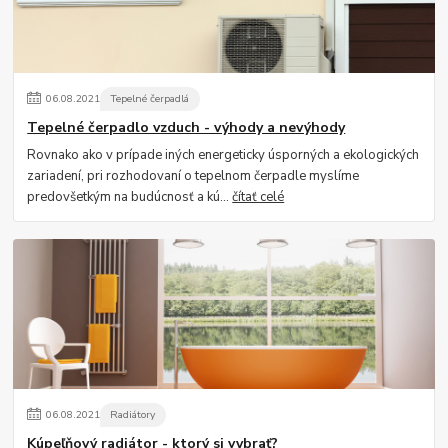
06
.
08
.
2021
Tepelné čerpadlá
Tepelné čerpadlo vzduch - výhody a nevýhody
Rovnako ako v prípade iných energeticky úsporných a ekologických
zariadení, pri rozhodovaní o tepelnom čerpadle myslíme
predovšetkým na budúcnosť a kú...
čítať celé
06
.
08
.
2021
Radiátory
Kúpeľňový radiátor - ktorý si vybrať?