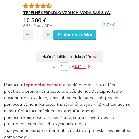
TEPELNÉ ČERPADLO VZDUCH-VODA SAS 8 kW
10 300 €
3-7 dní
8 374 €
bez DPH
Pridať do košíka
Načítať ďalšie produkty (20)
strana
z 8
ďalšie
Pomocou
tepelného čerpadla
sa dá energia z okolitého
prostredia premeniť na teplo pre váš domov.Dostupné teplo
obsiahnuté vo vzduch, zemi, alebo vode sa najskôr privedie
pomocou výmenníka tepla (nazývaného výparník) k chladiacemu
médiu. Chladiace médium dostane túto energiu
pomocou kompresora na vyššiu teplotnú úroveň, aby sa
prostredníctvom ďalšieho výmenníka tepla
(nazývaného kondenzátor) dala zužitkovať pre vykurovanie alebo
ohrev vody.