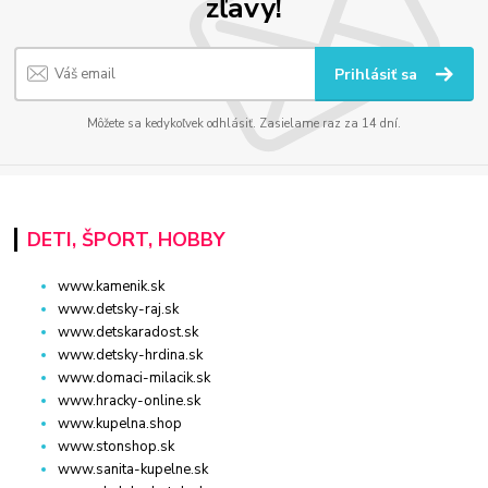
zľavy!
Prihlásiť sa
Môžete sa kedykoľvek odhlásiť. Zasielame raz za 14 dní.
DETI, ŠPORT, HOBBY
www.kamenik.sk
www.detsky-raj.sk
www.detskaradost.sk
www.detsky-hrdina.sk
www.domaci-milacik.sk
www.hracky-online.sk
www.kupelna.shop
www.stonshop.sk
www.sanita-kupelne.sk