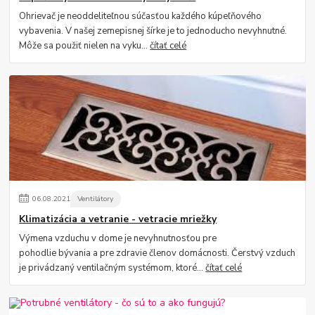
Ohrievač je neoddeliteľnou súčasťou každého kúpeľňového
vybavenia. V našej zemepisnej šírke je to jednoducho nevyhnutné.
Môže sa použiť nielen na vyku...
čítať celé
06
.
08
.
2021
Ventilátory
Klimatizácia a vetranie - vetracie mriežky
Výmena vzduchu v dome je nevyhnutnosťou pre
pohodlie bývania a pre zdravie členov domácnosti. Čerstvý vzduch
je privádzaný ventilačným systémom, ktoré...
čítať celé