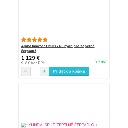
Alpha Innotec HMD1 / RE hydr. pre tepelné
čerpadlá
1 129 €
3-7 dní
918 €
bez DPH
Pridať do košíka