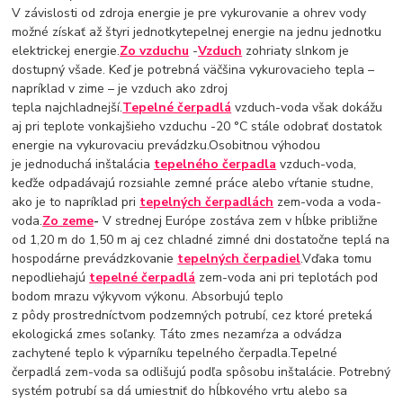
V závislosti od zdroja energie je pre vykurovanie a ohrev vody
možné získať až štyri jednotkytepelnej energie na jednu jednotku
elektrickej energie.
Zo vzduchu
-
Vzduch
zohriaty slnkom je
dostupný všade. Keď je potrebná väčšina vykurovacieho tepla –
napríklad v zime – je vzduch ako zdroj
tepla najchladnejší.
Tepelné čerpadlá
vzduch-voda však dokážu
aj pri teplote vonkajšieho vzduchu -20 °C stále odobrať dostatok
energie na vykurovaciu prevádzku.Osobitnou výhodou
je jednoduchá inštalácia
tepelného čerpadla
vzduch-voda,
keďže odpadávajú rozsiahle zemné práce alebo vŕtanie studne,
ako je to napríklad pri
tepelných čerpadlách
zem-voda a voda-
voda.
Zo zeme
-
V strednej Európe zostáva zem v hĺbke približne
od 1,20 m do 1,50 m aj cez chladné zimné dni dostatočne teplá na
hospodárne prevádzkovanie
tepelných čerpadiel
.Vďaka tomu
nepodliehajú
tepelné čerpadlá
zem-voda ani pri teplotách pod
bodom mrazu výkyvom výkonu. Absorbujú teplo
z pôdy prostredníctvom podzemných potrubí, cez ktoré preteká
ekologická zmes soľanky. Táto zmes nezamŕza a odvádza
zachytené teplo k výparníku tepelného čerpadla.Tepelné
čerpadlá zem-voda sa odlišujú podľa spôsobu inštalácie. Potrebný
systém potrubí sa dá umiestniť do hĺbkového vrtu alebo sa