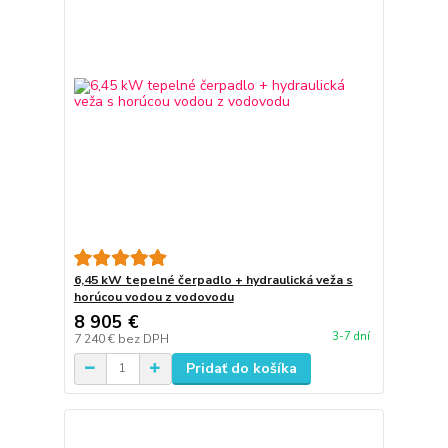
6,45 kW tepelné čerpadlo + hydraulická veža s
horúcou vodou z vodovodu
8 905 €
3-7 dní
7 240 €
bez DPH
Pridať do košíka