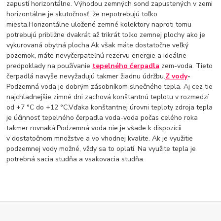
zapustí horizontálne. Výhodou zemných sond zapustených v zemi
horizontálne je skutočnosť, že nepotrebujú toľko
miesta.Horizontálne uložené zemné kolektory naproti tomu
potrebujú približne dvakrát až trikrát toľko zemnej plochy ako je
vykurovaná obytná plocha.Ak však máte dostatočne veľký
pozemok, máte nevyčerpateľnú rezervu energie a ideálne
predpoklady na používanie
tepelného čerpadla
zem-voda. Tieto
čerpadlá navyše nevyžadujú takmer žiadnu údržbu.
Z vody
-
Podzemná voda je dobrým zásobníkom slnečného tepla. Aj cez tie
najchladnejšie zimné dni zachová konštantnú teplotu v rozmedzí
od +7 °C do +12 °C.Vďaka konštantnej úrovni teploty zdroja tepla
je účinnosť tepelného čerpadla voda-voda počas celého roka
takmer rovnaká.Podzemná voda nie je všade k dispozícii
v dostatočnom množstve a vo vhodnej kvalite. Ak je využitie
podzemnej vody možné, vždy sa to oplatí. Na využite tepla je
potrebná sacia studňa a vsakovacia studňa.