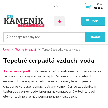
0
ks
EUR
za
0 €
Menu
Hľadať
Úvod
Tepelné čerpadlá
Tepelné čerpadlá vzduch-voda
Tepelné čerpadlá vzduch-voda
Tepelné čerpadlo
premieňa energiu nahromadenú vo vzduchu,
zemi a vode na vykurovacie teplo. No nielen to – v letných
mesiacoch zabezpečia tieto zariadenia navyše aj príjemne
chladenie vo vašej domácnosti a v kombinácii so zásobníkom
teplej vody ohrev vody. Energia nakumulovaná v týchto troch
elementoch je pre nás permanentne k dispozícii.