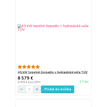
4,5 kW tepelné čerpadlo + hydraulická veža TÚV
8 579 €
3-7 dní
6 975 €
bez DPH
Pridať do košíka