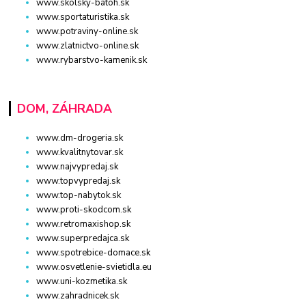
www.skolsky-batoh.sk
www.sportaturistika.sk
www.potraviny-online.sk
www.zlatnictvo-online.sk
www.rybarstvo-kamenik.sk
DOM, ZÁHRADA
www.dm-drogeria.sk
www.kvalitnytovar.sk
www.najvypredaj.sk
www.topvypredaj.sk
www.top-nabytok.sk
www.proti-skodcom.sk
www.retromaxishop.sk
www.superpredajca.sk
www.spotrebice-domace.sk
www.osvetlenie-svietidla.eu
www.uni-kozmetika.sk
www.zahradnicek.sk