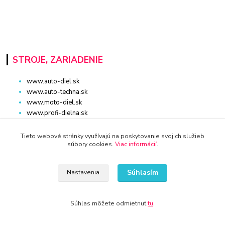
STROJE, ZARIADENIE
www.auto-diel.sk
www.auto-techna.sk
www.moto-diel.sk
www.profi-dielna.sk
www.polno-stroje.sk
www.krby-kotly.sk
Tieto webové stránky využívajú na poskytovanie svojich služieb
www.stavebnictvo-online.sk
súbory cookies.
Viac informácií
.
www.maxiobchod-naradie.sk
www.moto-prislusenstvo.sk
Súhlasím
Nastavenia
www.firemne-zariadenie.sk
www.nahradnediely.online
www.uni-zdrav.sk
Súhlas môžete odmietnuť
tu
.
www.zlatnictvo-online.sk
www.zariadenie-firmy.sk