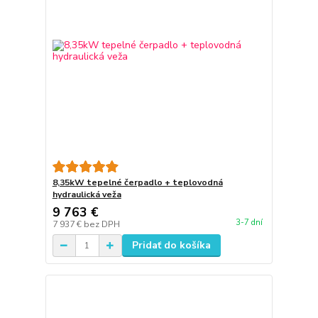
8,35kW tepelné čerpadlo + teplovodná
hydraulická veža
9 763 €
3-7 dní
7 937 €
bez DPH
Pridať do košíka