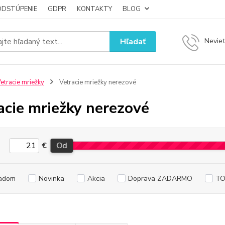
ODSTÚPENIE
GDPR
KONTAKTY
BLOG
Hľadať
Neviet
etracie mriežky
Vetracie mriežky nerezové
acie mriežky nerezové
€
Od
adom
Novinka
Akcia
Doprava ZADARMO
TO