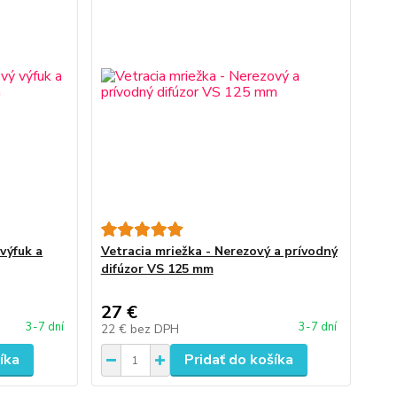
výfuk a
Vetracia mriežka - Nerezový a prívodný
difúzor VS 125 mm
27 €
3-7 dní
3-7 dní
22 €
bez DPH
íka
Pridať do košíka