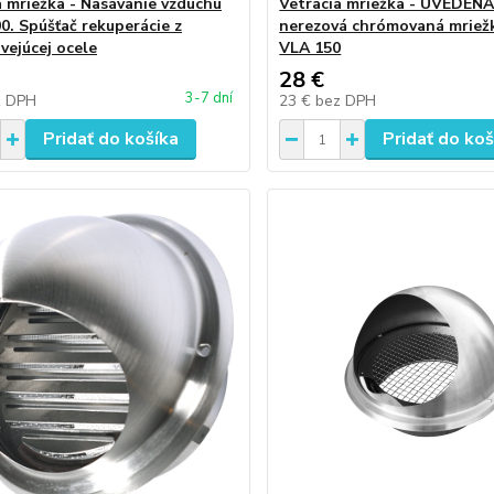
a mriežka - Nasávanie vzduchu
Vetracia mriežka - UVEDEN
0. Spúšťač rekuperácie z
nerezová chrómovaná mriež
vejúcej ocele
VLA 150
28 €
3-7 dní
z DPH
23 €
bez DPH
Pridať do košíka
Pridať do koš