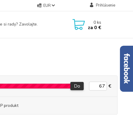
Prihlásenie
EUR
0
ks
e si rady? Zavolajte.
za
0 €
Do
€
P produkt