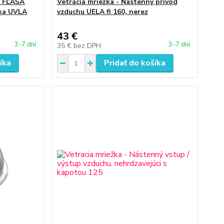
Á FĽAŠA
Vetracia mriežka - Nástenný prívod
ka UVLA
vzduchu UELA fi 160, nerez
43 €
3-7 dní
3-7 dní
35 €
bez DPH
íka
Pridať do košíka