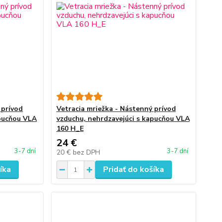
 prívod
Vetracia mriežka - Nástenný prívod
apucňou VLA
vzduchu, nehrdzavejúci s kapucňou VLA
160 H_E
24 €
3-7 dní
3-7 dní
20 €
bez DPH
íka
Pridať do košíka