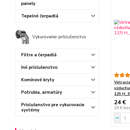
panely
Tepelné čerpadlá
Vykurovanie-príslušenstvo
Filtre a čerpadlá
Iné príslušenstvo
Komínové kryty
Vetraci
vzduchu
Potrubia, armatúry
125 H_E
24 €
Príslušenstvo pre vykurovacie
19 €
be
systémy