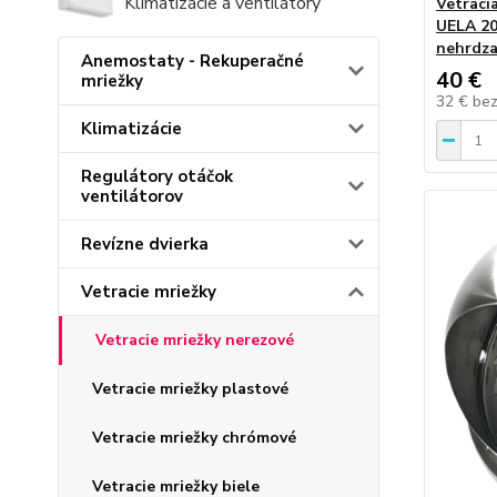
Klimatizácie a ventilátory
Vetraci
UELA 20
nehrdza
Anemostaty - Rekuperačné
40 €
mriežky
32 €
be
Klimatizácie
Regulátory otáčok
ventilátorov
Revízne dvierka
Vetracie mriežky
Vetracie mriežky nerezové
Vetracie mriežky plastové
Vetracie mriežky chrómové
Vetracie mriežky biele