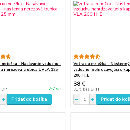
a mriežka - Nasávanie vzduchu -
Vetracia mriežka - Nástenný
á nerezová trubica UVLA 125
vzduchu, nehrdzavejúci s k
200 H_E
38 €
3-7 dní
z DPH
31 €
bez DPH
Pridať do košíka
Pridať do koš