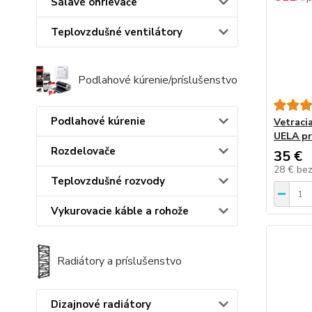
Sálavé ohrievače
Teplovzdušné ventilátory
Podlahové kúrenie/príslušenstvo
Podlahové kúrenie
Vetraci
UELA p
Rozdelovače
35 €
28 €
be
Teplovzdušné rozvody
Vykurovacie káble a rohože
Radiátory a príslušenstvo
Dizajnové radiátory