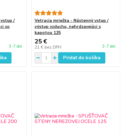
vstup /
Vetracia mriežka - Nástenný vstup /
ci so
výstup vzduchu, nehrdzavejúci s
kapotou 125
25 €
3-7 dní
3-7 dní
21 €
bez DPH
íka
Pridať do košíka