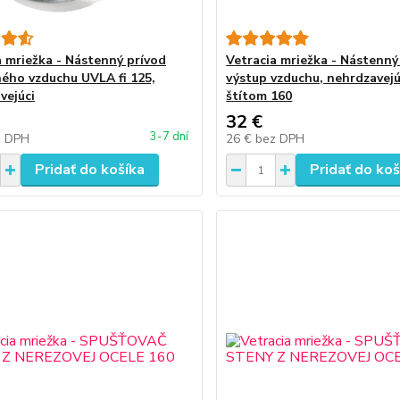
a mriežka - Nástenný prívod
Vetracia mriežka - Nástenný 
ého vzduchu UVLA fi 125,
výstup vzduchu, nehrdzavejú
vejúci
štítom 160
32 €
3-7 dní
z DPH
26 €
bez DPH
Pridať do košíka
Pridať do koš