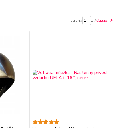
strana
z 7
ďalšie