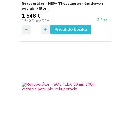
Rekuperátor - HEPA Thesslagreen časticový +
potrubný filter
1 648 €
3-7 dní
1 340 €
bez DPH
Pridať do košíka