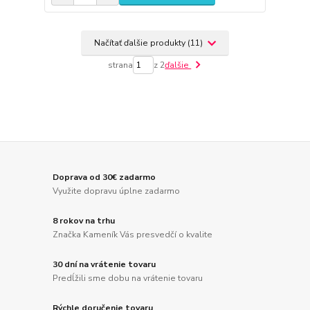
Načítať ďalšie produkty (11)
strana
z 2
ďalšie
Doprava od 30€ zadarmo
Využite dopravu úplne zadarmo
8 rokov na trhu
Značka Kameník Vás presvedčí o kvalite
30 dní na vrátenie tovaru
Predĺžili sme dobu na vrátenie tovaru
Rýchle doručenie tovaru