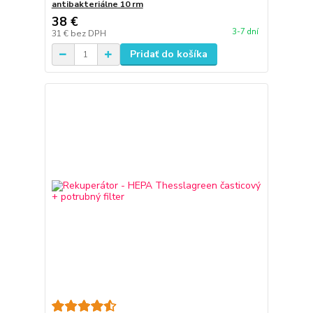
antibakteriálne 10 rm
38 €
3-7 dní
31 €
bez DPH
Pridať do košíka