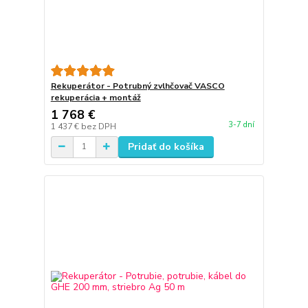
Rekuperátor - Potrubný zvlhčovač VASCO
rekuperácia + montáž
1 768 €
3-7 dní
1 437 €
bez DPH
Pridať do košíka