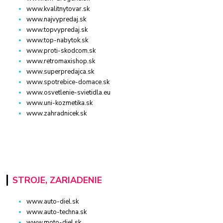
www.kvalitnytovar.sk
www.najvypredaj.sk
www.topvypredaj.sk
www.top-nabytok.sk
www.proti-skodcom.sk
www.retromaxishop.sk
www.superpredajca.sk
www.spotrebice-domace.sk
www.osvetlenie-svietidla.eu
www.uni-kozmetika.sk
www.zahradnicek.sk
STROJE, ZARIADENIE
www.auto-diel.sk
www.auto-techna.sk
www.moto-diel.sk