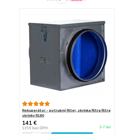
Rekuperátor - potrubný filter, skrinka filtra filtra
skrinky fi160
141 €
3-7 dní
115 €
bez DPH