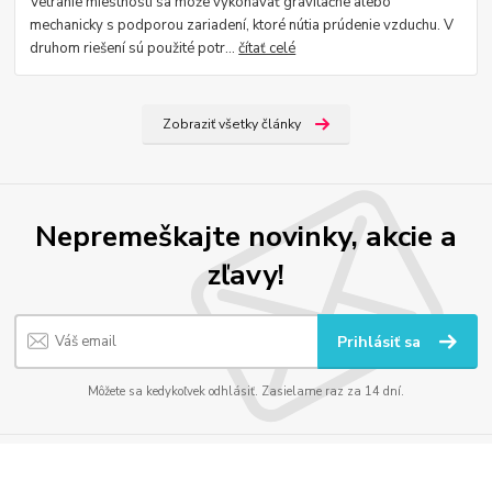
Vetranie miestností sa môže vykonávať gravitačne alebo
mechanicky s podporou zariadení, ktoré nútia prúdenie vzduchu. V
druhom riešení sú použité potr...
čítať celé
Zobraziť všetky články
Nepremeškajte novinky, akcie a
zľavy!
Prihlásiť sa
Môžete sa kedykoľvek odhlásiť. Zasielame raz za 14 dní.