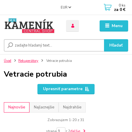
0
ks
EUR
za
0 €
Menu
Hľadať
Úvod
Rekuperátory
Vetracie potrubia
Vetracie potrubia
Upresniť parametre
Najnovšie
Najlacnejšie
Najdrahšie
Zobrazujem 1-20 z 31
strana
z 2
ďalšie