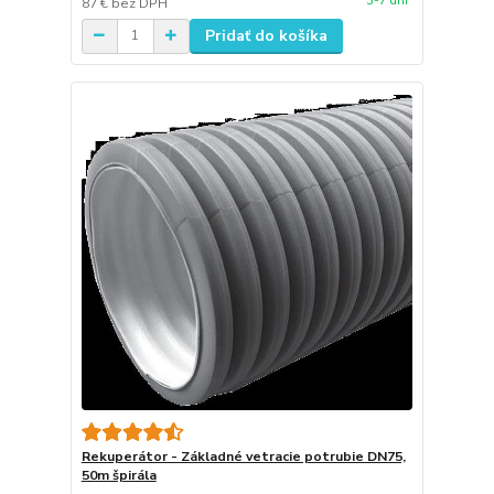
3-7 dní
87 €
bez DPH
Pridať do košíka
Rekuperátor - Základné vetracie potrubie DN75,
50m špirála