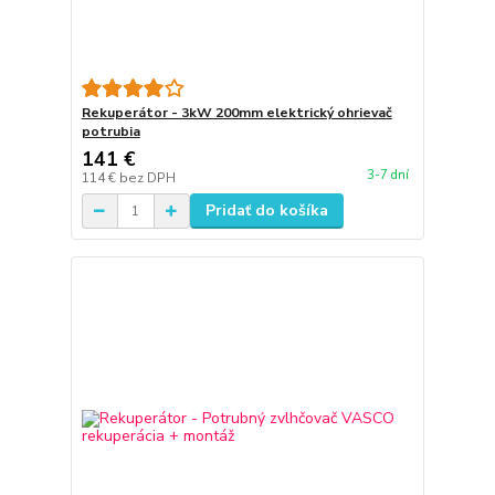
Rekuperátor - 3kW 200mm elektrický ohrievač
potrubia
141 €
3-7 dní
114 €
bez DPH
Pridať do košíka