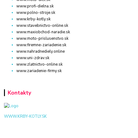
www.profi-dielna.sk
www.polno-stroje.sk
www.krby-kotly.sk
www.stavebnictvo-online.sk
www.maxiobchod-naradie.sk
www.moto-prislusenstvo.sk
www.firemne-zariadenie.sk
www.nahradnediely.online
www.uni-zdrav.sk
www.zlatnictvo-online.sk
www.zariadenie-firmy.sk
Kontakty
WWW.KRBY-KOTLY.SK