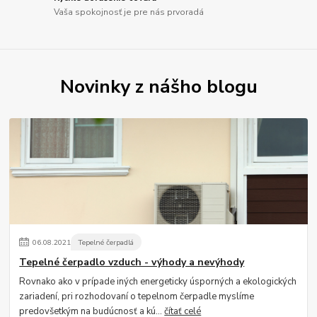
Vaša spokojnosť je pre nás prvoradá
Novinky z nášho blogu
06
.
08
.
2021
Tepelné čerpadlá
Tepelné čerpadlo vzduch - výhody a nevýhody
Rovnako ako v prípade iných energeticky úsporných a ekologických
zariadení, pri rozhodovaní o tepelnom čerpadle myslíme
predovšetkým na budúcnosť a kú...
čítať celé