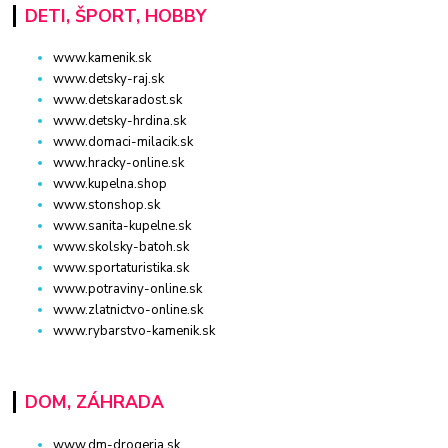
DETI, ŠPORT, HOBBY
www.kamenik.sk
www.detsky-raj.sk
www.detskaradost.sk
www.detsky-hrdina.sk
www.domaci-milacik.sk
www.hracky-online.sk
www.kupelna.shop
www.stonshop.sk
www.sanita-kupelne.sk
www.skolsky-batoh.sk
www.sportaturistika.sk
www.potraviny-online.sk
www.zlatnictvo-online.sk
www.rybarstvo-kamenik.sk
DOM, ZÁHRADA
www.dm-drogeria.sk