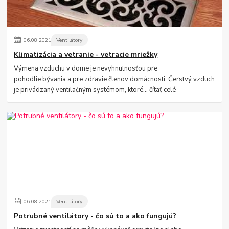
06
.
08
.
2021
Ventilátory
Klimatizácia a vetranie - vetracie mriežky
Výmena vzduchu v dome je nevyhnutnosťou pre
pohodlie bývania a pre zdravie členov domácnosti. Čerstvý vzduch
je privádzaný ventilačným systémom, ktoré...
čítať celé
06
.
08
.
2021
Ventilátory
Potrubné ventilátory - čo sú to a ako fungujú?