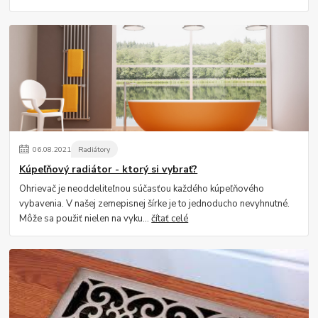
06
.
08
.
2021
Radiátory
Kúpeľňový radiátor - ktorý si vybrať?
Ohrievač je neoddeliteľnou súčasťou každého kúpeľňového
vybavenia. V našej zemepisnej šírke je to jednoducho nevyhnutné.
Môže sa použiť nielen na vyku...
čítať celé