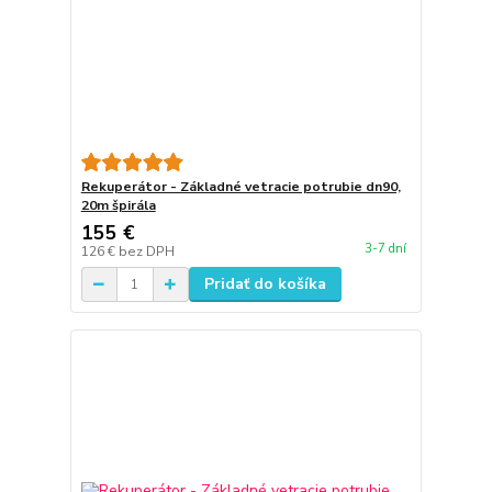
Rekuperátor - Základné vetracie potrubie dn90,
20m špirála
155 €
3-7 dní
126 €
bez DPH
Pridať do košíka