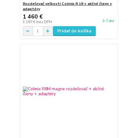
Rozdeľovač veľkosti Colmix R 18 + akčné členy +
adaptéry
1 460 €
3-7 dní
1 187 €
bez DPH
Pridať do košíka