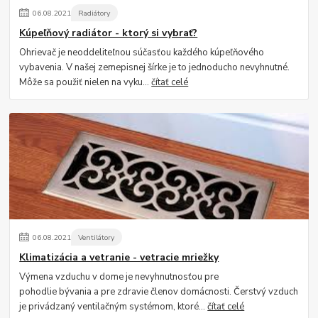
06
.
08
.
2021
Radiátory
Kúpeľňový radiátor - ktorý si vybrať?
Ohrievač je neoddeliteľnou súčasťou každého kúpeľňového
vybavenia. V našej zemepisnej šírke je to jednoducho nevyhnutné.
Môže sa použiť nielen na vyku...
čítať celé
06
.
08
.
2021
Ventilátory
Klimatizácia a vetranie - vetracie mriežky
Výmena vzduchu v dome je nevyhnutnosťou pre
pohodlie bývania a pre zdravie členov domácnosti. Čerstvý vzduch
je privádzaný ventilačným systémom, ktoré...
čítať celé