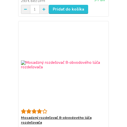
3-7 dní
293 €
bez DPH
Pridať do košíka
Mosadzný rozdeľovač 8-obvodového lúča
rozdeľovača