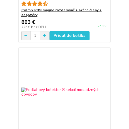
Colmix R8M magne rozdeľovač + akčné členy +
adaptéry
893 €
3-7 dní
726 €
bez DPH
Pridať do košíka