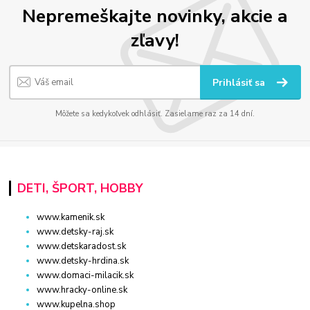
Nepremeškajte novinky, akcie a
zľavy!
Prihlásiť sa
Môžete sa kedykoľvek odhlásiť. Zasielame raz za 14 dní.
DETI, ŠPORT, HOBBY
www.kamenik.sk
www.detsky-raj.sk
www.detskaradost.sk
www.detsky-hrdina.sk
www.domaci-milacik.sk
www.hracky-online.sk
www.kupelna.shop