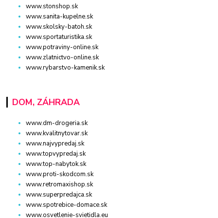
www.stonshop.sk
www.sanita-kupelne.sk
www.skolsky-batoh.sk
www.sportaturistika.sk
www.potraviny-online.sk
www.zlatnictvo-online.sk
www.rybarstvo-kamenik.sk
DOM, ZÁHRADA
www.dm-drogeria.sk
www.kvalitnytovar.sk
www.najvypredaj.sk
www.topvypredaj.sk
www.top-nabytok.sk
www.proti-skodcom.sk
www.retromaxishop.sk
www.superpredajca.sk
www.spotrebice-domace.sk
www.osvetlenie-svietidla.eu