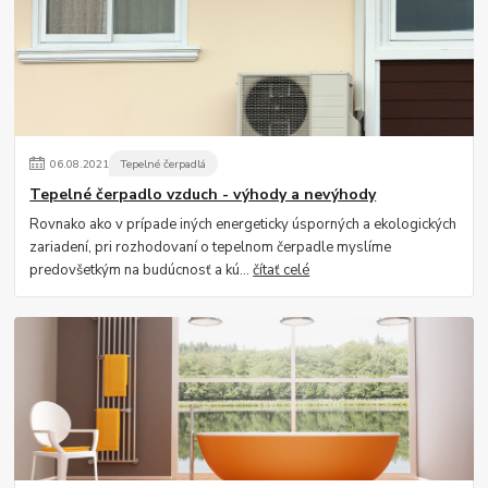
06
.
08
.
2021
Tepelné čerpadlá
Tepelné čerpadlo vzduch - výhody a nevýhody
Rovnako ako v prípade iných energeticky úsporných a ekologických
zariadení, pri rozhodovaní o tepelnom čerpadle myslíme
predovšetkým na budúcnosť a kú...
čítať celé