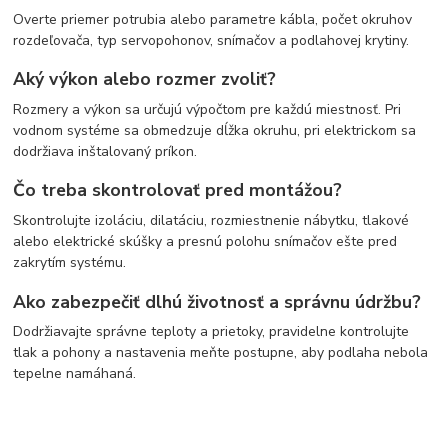
Overte priemer potrubia alebo parametre kábla, počet okruhov
rozdeľovača, typ servopohonov, snímačov a podlahovej krytiny.
Aký výkon alebo rozmer zvoliť?
Rozmery a výkon sa určujú výpočtom pre každú miestnosť. Pri
vodnom systéme sa obmedzuje dĺžka okruhu, pri elektrickom sa
dodržiava inštalovaný príkon.
Čo treba skontrolovať pred montážou?
Skontrolujte izoláciu, dilatáciu, rozmiestnenie nábytku, tlakové
alebo elektrické skúšky a presnú polohu snímačov ešte pred
zakrytím systému.
Ako zabezpečiť dlhú životnosť a správnu údržbu?
Dodržiavajte správne teploty a prietoky, pravidelne kontrolujte
tlak a pohony a nastavenia meňte postupne, aby podlaha nebola
tepelne namáhaná.