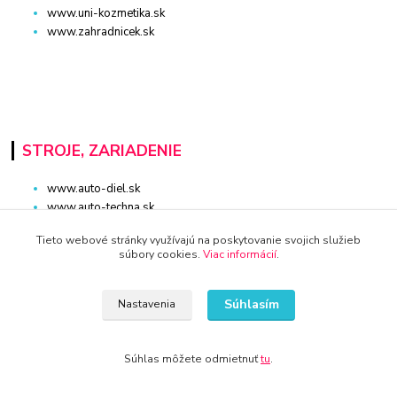
www.uni-kozmetika.sk
www.zahradnicek.sk
STROJE, ZARIADENIE
www.auto-diel.sk
www.auto-techna.sk
www.moto-diel.sk
Tieto webové stránky využívajú na poskytovanie svojich služieb
www.profi-dielna.sk
súbory cookies.
Viac informácií
.
www.polno-stroje.sk
www.krby-kotly.sk
www.stavebnictvo-online.sk
Súhlasím
Nastavenia
www.maxiobchod-naradie.sk
www.moto-prislusenstvo.sk
www.firemne-zariadenie.sk
Súhlas môžete odmietnuť
tu
.
www.nahradnediely.online
www.uni-zdrav.sk