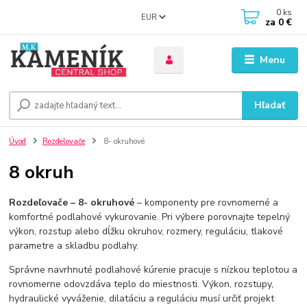
0
ks
EUR
za
0 €
Menu
Hľadať
Úvod
Rozdelovače
8- okruhové
8 okruh
Rozdeľovače – 8- okruhové
– komponenty pre rovnomerné a
komfortné podlahové vykurovanie. Pri výbere porovnajte tepelný
výkon, rozstup alebo dĺžku okruhov, rozmery, reguláciu, tlakové
parametre a skladbu podlahy.
Správne navrhnuté podlahové kúrenie pracuje s nízkou teplotou a
rovnomerne odovzdáva teplo do miestnosti. Výkon, rozstupy,
hydraulické vyváženie, dilatáciu a reguláciu musí určiť projekt