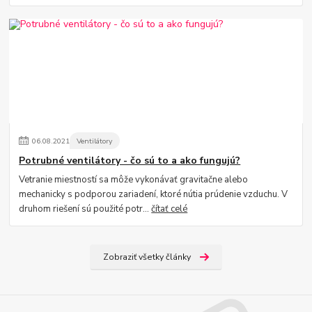
06
.
08
.
2021
Ventilátory
Potrubné ventilátory - čo sú to a ako fungujú?
Vetranie miestností sa môže vykonávať gravitačne alebo
mechanicky s podporou zariadení, ktoré nútia prúdenie vzduchu. V
druhom riešení sú použité potr...
čítať celé
Zobraziť všetky články