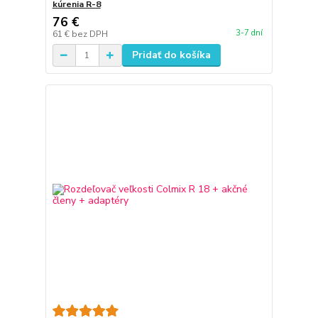
kúrenia R-8
76 €
3-7 dní
61 €
bez DPH
Pridať do košíka