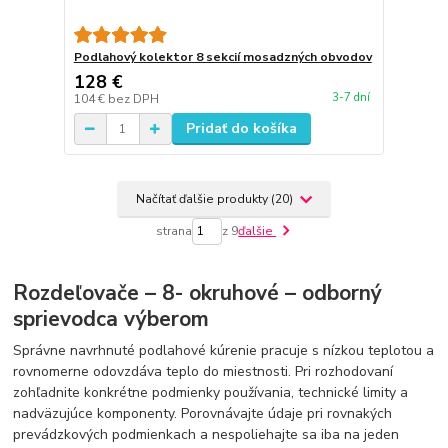
Podlahový kolektor 8 sekcií mosadzných obvodov
128 €
3-7 dní
104 €
bez DPH
Pridať do košíka
Načítať ďalšie produkty (20)
strana
z 9
ďalšie
Rozdeľovače – 8- okruhové – odborný
sprievodca výberom
Správne navrhnuté podlahové kúrenie pracuje s nízkou teplotou a
rovnomerne odovzdáva teplo do miestnosti. Pri rozhodovaní
zohľadnite konkrétne podmienky používania, technické limity a
nadväzujúce komponenty. Porovnávajte údaje pri rovnakých
prevádzkových podmienkach a nespoliehajte sa iba na jeden