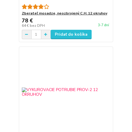
Zberateľ mosadze, neozbrojený C.H. 12 okruhov
78 €
3-7 dní
64 €
bez DPH
Pridať do košíka