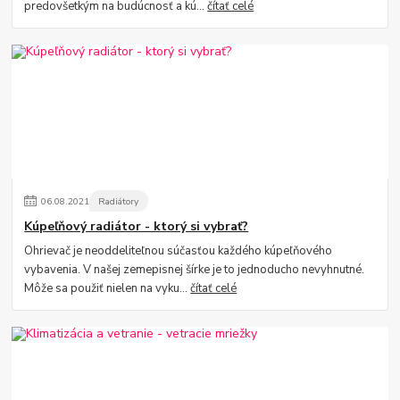
predovšetkým na budúcnosť a kú...
čítať celé
06
.
08
.
2021
Radiátory
Kúpeľňový radiátor - ktorý si vybrať?
Ohrievač je neoddeliteľnou súčasťou každého kúpeľňového
vybavenia. V našej zemepisnej šírke je to jednoducho nevyhnutné.
Môže sa použiť nielen na vyku...
čítať celé