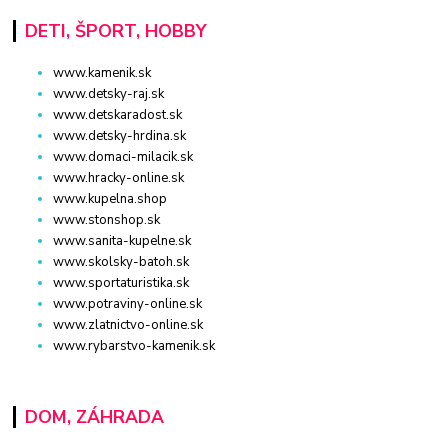
DETI, ŠPORT, HOBBY
www.kamenik.sk
www.detsky-raj.sk
www.detskaradost.sk
www.detsky-hrdina.sk
www.domaci-milacik.sk
www.hracky-online.sk
www.kupelna.shop
www.stonshop.sk
www.sanita-kupelne.sk
www.skolsky-batoh.sk
www.sportaturistika.sk
www.potraviny-online.sk
www.zlatnictvo-online.sk
www.rybarstvo-kamenik.sk
DOM, ZÁHRADA