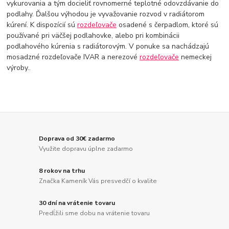
vykurovania a tým docieliť rovnomerné teplotné odovzdávanie do
podlahy. Ďalšou výhodou je vyvažovanie rozvod v radiátorom
kúrení. K dispozícií sú
rozdeľovače
osadené s čerpadlom, ktoré sú
používané pri väčšej podlahovke, alebo pri kombinácii
podlahového kúrenia s radiátorovým. V ponuke sa nachádzajú
mosadzné rozdeľovače IVAR a nerezové
rozdeľovače
nemeckej
výroby..
Doprava od 30€ zadarmo
Využite dopravu úplne zadarmo
8 rokov na trhu
Značka Kameník Vás presvedčí o kvalite
30 dní na vrátenie tovaru
Predĺžili sme dobu na vrátenie tovaru