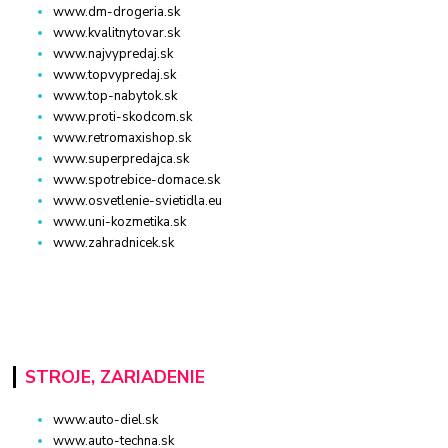
www.dm-drogeria.sk
www.kvalitnytovar.sk
www.najvypredaj.sk
www.topvypredaj.sk
www.top-nabytok.sk
www.proti-skodcom.sk
www.retromaxishop.sk
www.superpredajca.sk
www.spotrebice-domace.sk
www.osvetlenie-svietidla.eu
www.uni-kozmetika.sk
www.zahradnicek.sk
STROJE, ZARIADENIE
www.auto-diel.sk
www.auto-techna.sk