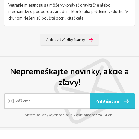
Vetranie miestností sa môže vykonávať gravitačne alebo
mechanicky s podporou zariadení, ktoré nútia prúdenie vzduchu. V
druhom riešení sú použité potr...
čítať celé
Zobraziť všetky články
Nepremeškajte novinky, akcie a
zľavy!
Prihlásiť sa
Môžete sa kedykoľvek odhlásiť. Zasielame raz za 14 dní.