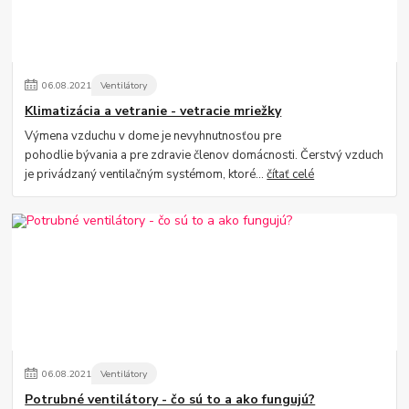
06
.
08
.
2021
Ventilátory
Klimatizácia a vetranie - vetracie mriežky
Výmena vzduchu v dome je nevyhnutnosťou pre
pohodlie bývania a pre zdravie členov domácnosti. Čerstvý vzduch
je privádzaný ventilačným systémom, ktoré...
čítať celé
06
.
08
.
2021
Ventilátory
Potrubné ventilátory - čo sú to a ako fungujú?