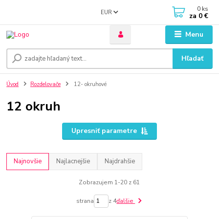
0
ks
EUR
za
0 €
Menu
Hľadať
Úvod
Rozdelovače
12- okruhové
12 okruh
Upresniť parametre
Najnovšie
Najlacnejšie
Najdrahšie
Zobrazujem 1-20 z 61
strana
z 4
ďalšie