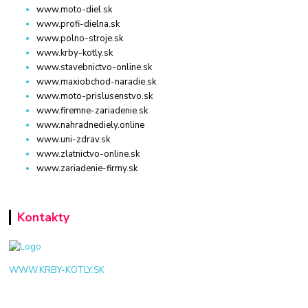
www.moto-diel.sk
www.profi-dielna.sk
www.polno-stroje.sk
www.krby-kotly.sk
www.stavebnictvo-online.sk
www.maxiobchod-naradie.sk
www.moto-prislusenstvo.sk
www.firemne-zariadenie.sk
www.nahradnediely.online
www.uni-zdrav.sk
www.zlatnictvo-online.sk
www.zariadenie-firmy.sk
Kontakty
WWW.KRBY-KOTLY.SK