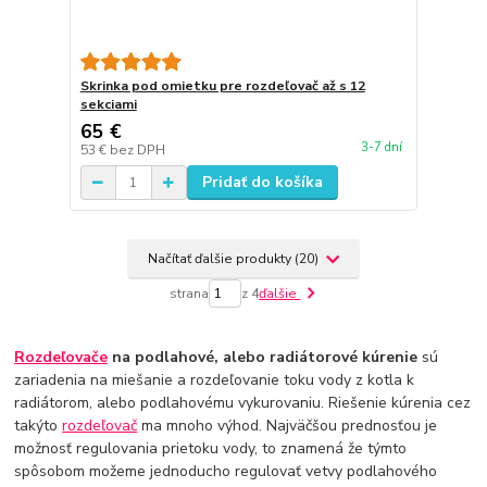
Skrinka pod omietku pre rozdeľovač až s 12
sekciami
65 €
3-7 dní
53 €
bez DPH
Pridať do košíka
Načítať ďalšie produkty (20)
strana
z 4
ďalšie
Rozdeľovače
na podlahové, alebo radiátorové kúrenie
sú
zariadenia na miešanie a rozdeľovanie toku vody z kotla k
radiátorom, alebo podlahovému vykurovaniu. Riešenie kúrenia cez
takýto
rozdeľovač
ma mnoho výhod. Najväčšou prednosťou je
možnosť regulovania prietoku vody, to znamená že týmto
spôsobom možeme jednoducho regulovať vetvy podlahového