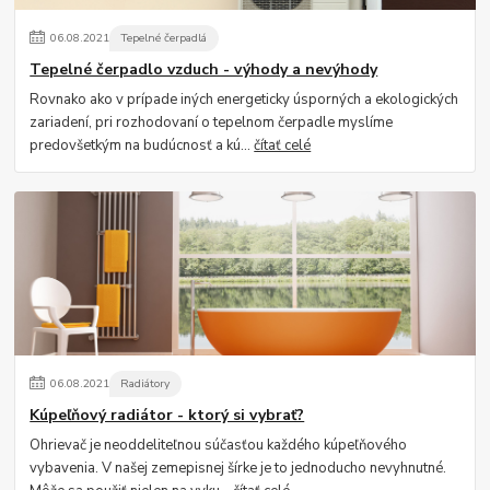
06
.
08
.
2021
Tepelné čerpadlá
Tepelné čerpadlo vzduch - výhody a nevýhody
Rovnako ako v prípade iných energeticky úsporných a ekologických
zariadení, pri rozhodovaní o tepelnom čerpadle myslíme
predovšetkým na budúcnosť a kú...
čítať celé
06
.
08
.
2021
Radiátory
Kúpeľňový radiátor - ktorý si vybrať?
Ohrievač je neoddeliteľnou súčasťou každého kúpeľňového
vybavenia. V našej zemepisnej šírke je to jednoducho nevyhnutné.