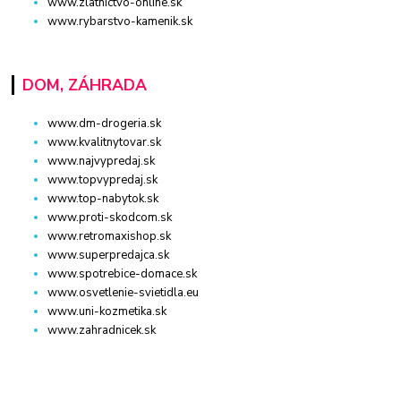
www.zlatnictvo-online.sk
www.rybarstvo-kamenik.sk
DOM, ZÁHRADA
www.dm-drogeria.sk
www.kvalitnytovar.sk
www.najvypredaj.sk
www.topvypredaj.sk
www.top-nabytok.sk
www.proti-skodcom.sk
www.retromaxishop.sk
www.superpredajca.sk
www.spotrebice-domace.sk
www.osvetlenie-svietidla.eu
www.uni-kozmetika.sk
www.zahradnicek.sk