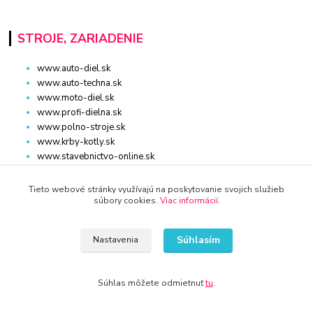
STROJE, ZARIADENIE
www.auto-diel.sk
www.auto-techna.sk
www.moto-diel.sk
www.profi-dielna.sk
www.polno-stroje.sk
www.krby-kotly.sk
www.stavebnictvo-online.sk
www.maxiobchod-naradie.sk
www.moto-prislusenstvo.sk
Tieto webové stránky využívajú na poskytovanie svojich služieb
www.firemne-zariadenie.sk
súbory cookies.
Viac informácií
.
www.nahradnediely.online
www.uni-zdrav.sk
Súhlasím
Nastavenia
www.zlatnictvo-online.sk
www.zariadenie-firmy.sk
Súhlas môžete odmietnuť
tu
.
Kontakty