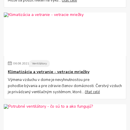
Môže sa použiť nielen na vyku...
čítať celé
06
.
08
.
2021
Ventilátory
Klimatizácia a vetranie - vetracie mriežky
Výmena vzduchu v dome je nevyhnutnosťou pre
pohodlie bývania a pre zdravie členov domácnosti. Čerstvý vzduch
je privádzaný ventilačným systémom, ktoré...
čítať celé