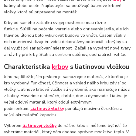
liatiny alebo ocele. Najčastejšie sa používajú liatinové krbové
vložky, ktoré sú pripravené na montáž.
Krby od samého začiatku svojej existencie mali rôzne
funkcie. Slúžili na pečenie, varenie alebo ohrievanie jedla, ale ich
hlavnou úlohou bolo vykurovať budovu vo vnútri. Časom však v
nich interiéroví dizajnéri videli dekoratívny potenciál, ktorý by sa
dal využiť pri zariaďovaní miestnosti. Začali sa vytvárať nové tvary
a návrhy pre krby. Stali sa centrom salónov, obohatili ich vzhľad.
Charakteristika
krbov
s liatinovou vložkou
Jeho najdôležitejším prvkom je samozrejme materiál, z ktorého je
krb vyrobený. Funkčnosť, účinnosť a vzhľad nášho krbu závisí od
vložky. Liatinové krbové vložky sú vyrobené, ako naznačuje názov,
z liatiny. Hovoríme o stenách, chrbte, dne a dymovode. Liatina je
veľmi odolný materiál, ktorý odolá extrémnym
podmienkam.
Liatinové vložky
ponúkajú masívnu štruktúru a
veľkú akumulačnú kapacitu.
Výberom
liatinovej vložky
do nášho krbu si môžeme byť istí, že
vyberáme materiál, ktorý nám dodáva správne množstvo tepla. V