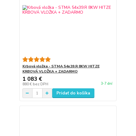
Krbová vložka - STMA 54x39.R 8KW HITZE
KRBOVÁ VLOŽKA + ZADARMO
1 083 €
3-7 dní
880 €
bez DPH
Pridať do košíka