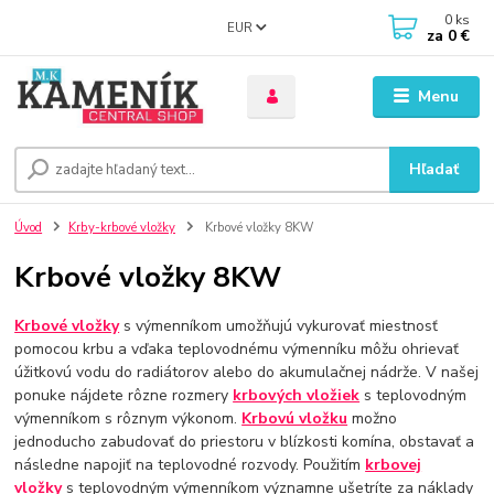
0
ks
EUR
za
0 €
Menu
Hľadať
Úvod
Krby-krbové vložky
Krbové vložky 8KW
Krbové vložky 8KW
Krbové vložky
s výmenníkom umožňujú vykurovať miestnosť
pomocou krbu a vďaka teplovodnému výmenníku môžu ohrievať
úžitkovú vodu do radiátorov alebo do akumulačnej nádrže. V našej
ponuke nájdete rôzne rozmery
krbových vložiek
s teplovodným
výmenníkom s rôznym výkonom.
Krbovú vložku
možno
jednoducho zabudovať do priestoru v blízkosti komína, obstavať a
následne napojiť na teplovodné rozvody. Použitím
krbovej
vložky
s teplovodným výmenníkom významne ušetríte za náklady