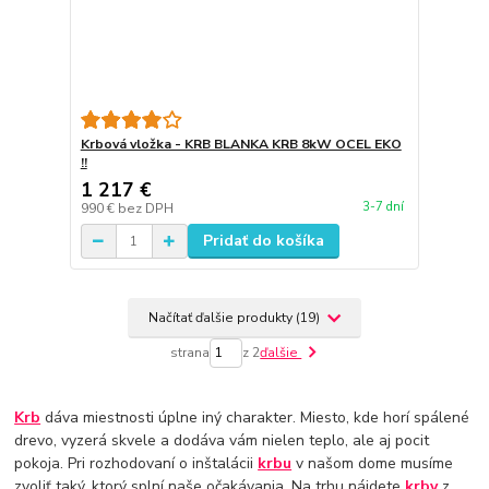
Krbová vložka - KRB BLANKA KRB 8kW OCEL EKO
!!
1 217 €
3-7 dní
990 €
bez DPH
Pridať do košíka
Načítať ďalšie produkty (19)
strana
z 2
ďalšie
Krb
dáva miestnosti úplne iný charakter. Miesto, kde horí spálené
drevo, vyzerá skvele a dodáva vám nielen teplo, ale aj pocit
pokoja. Pri rozhodovaní o inštalácii
krbu
v našom dome musíme
zvoliť taký, ktorý splní naše očakávania. Na trhu nájdete
krby
z