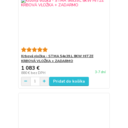
Krbová vložka - STMA 54x39.L 8KW HITZE
KRBOVÁ VLOŽKA + ZADARMO
1 083 €
3-7 dní
880 €
bez DPH
Pridať do košíka