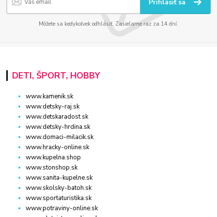
Prihlásiť sa
Môžete sa kedykoľvek odhlásiť. Zasielame raz za 14 dní.
DETI, ŠPORT, HOBBY
www.kamenik.sk
www.detsky-raj.sk
www.detskaradost.sk
www.detsky-hrdina.sk
www.domaci-milacik.sk
www.hracky-online.sk
www.kupelna.shop
www.stonshop.sk
www.sanita-kupelne.sk
www.skolsky-batoh.sk
www.sportaturistika.sk
www.potraviny-online.sk