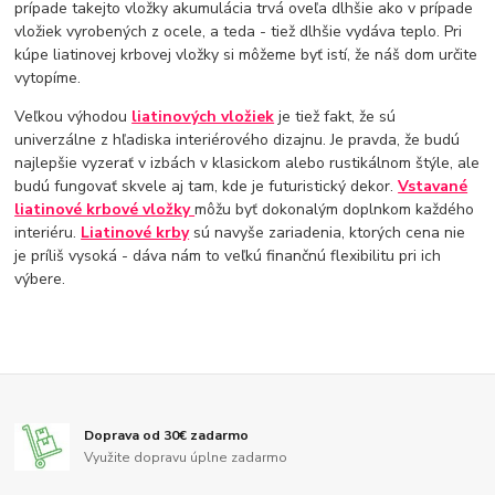
prípade takejto vložky akumulácia trvá oveľa dlhšie ako v prípade
vložiek vyrobených z ocele, a teda - tiež dlhšie vydáva teplo. Pri
kúpe liatinovej krbovej vložky si môžeme byť istí, že náš dom určite
vytopíme.
Veľkou výhodou
liatinových vložiek
je tiež fakt, že sú
univerzálne z hľadiska interiérového dizajnu. Je pravda, že budú
najlepšie vyzerať v izbách v klasickom alebo rustikálnom štýle, ale
budú fungovať skvele aj tam, kde je futuristický dekor.
Vstavané
liatinové krbové vložky
môžu byť dokonalým doplnkom každého
interiéru.
Liatinové krby
sú navyše zariadenia, ktorých cena nie
je príliš vysoká - dáva nám to veľkú finančnú flexibilitu pri ich
výbere.
Doprava od 30€ zadarmo
Využite dopravu úplne zadarmo