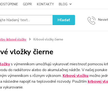
ODSTÚPENIE
GDPR
KONTAKTY
BLOG
Hľadať
Neviet
rby-krbové vložky
Krbové vložky čierne
vé vložky čierne
ložky
s výmenníkom umožňujú vykurovať miestnosť pomocou kr
vodu do radiátorov alebo do akumulačnej nádrže. V našej ponuk
ným výmenníkom s rôznym výkonom.
Krbovú vložku
možno jedno
a následne napojiť na teplovodné rozvody. Použitím
krbovej vl
a vykurovanie.