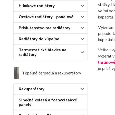
vložky. L
Hliníkové radiátory
veľmi od
kapacitu.
Oceľové radiátory - panelové
Výbero
Príslušenstvo pre radiátory
prípade t
Radiátory do kúpeľne
kúpe liat
Veľkou 
Termostatické hlavice na
radiátory
vyzerať v
liatinov
je príliš 
Tepelné čerpadlá a rekuperátory
Rekuperátory
Slnečné kolesá a fotovoltaické
panely