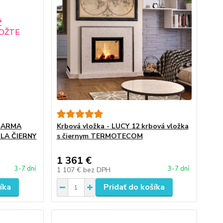
ZDARMA
Krbová vložka - LUCY 12 krbová vložka
LA ČIERNY
s čiernym TERMOTECOM
1 361 €
3-7 dní
3-7 dní
1 107 €
bez DPH
íka
Pridať do košíka