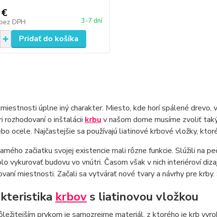
 €
3-7 dní
bez DPH
Pridať do košíka
miestnosti úplne iný charakter. Miesto, kde horí spálené drevo, v
ri rozhodovaní o inštalácii
krbu
v našom dome musíme zvoliť taký,
lebo ocele. Najčastejšie sa používajú liatinové krbové vložky, kto
amého začiatku svojej existencie mali rôzne funkcie. Slúžili na peč
lo vykurovať budovu vo vnútri. Časom však v nich interiéroví dizajn
ďovaní miestnosti. Začali sa vytvárať nové tvary a návrhy pre krby.
kteristika
krbov
s liatinovou vložkou
ôležitejším prvkom je samozrejme materiál, z ktorého je krb vyro