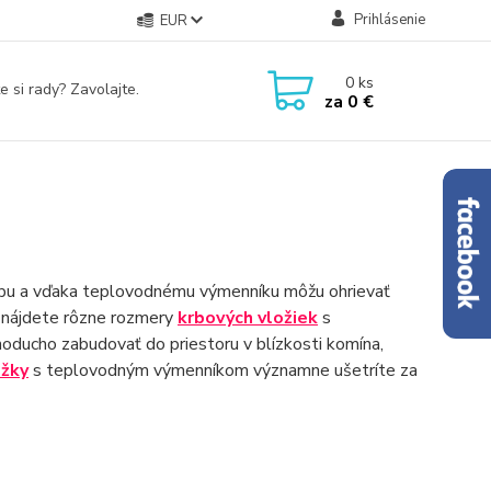
Prihlásenie
EUR
0
ks
e si rady? Zavolajte.
za
0 €
bu a vďaka teplovodnému výmenníku môžu ohrievať
e nájdete rôzne rozmery
krbových vložiek
s
ducho zabudovať do priestoru v blízkosti komína,
ožky
s teplovodným výmenníkom významne ušetríte za