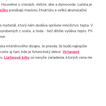
y. Hovoríme o stenách, chrbte, dne a dymovode. Liatina je
ložky
ponúkajú masívnu štruktúru a veľkú akumulačnú
e materiál, ktorý nám dodáva správne množstvo tepla. V
vyrobených z ocele, a teda - tiež dlhšie vydáva teplo. Pri
íme.
iska interiérového dizajnu. Je pravda, že budú najlepšie
vele aj tam, kde je futuristický dekor.
Vstavané
ru.
Liatinové krby
sú navyše zariadenia, ktorých cena nie