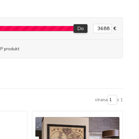
Do
€
P produkt
strana
z 1