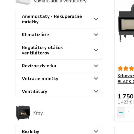
Klimatizácie a ventilátory
Anemostaty - Rekuperačné
mriežky
Klimatizácie
Regulátory otáčok
ventilátorov
Revízne dvierka
Krbová 
Vetracie mriežky
BLACK
Ventilátory
1 750
1 423 €
Krby
Bio krby