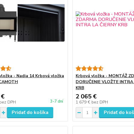
vložka - Nadia 14 Krbová vložka
Krbová vložka - MONTÁŽ 
 CAMOTH
DORUČENIE VLOŽTE INTRA 
KRB
 €
2 065 €
3-7 dní
bez DPH
1 679 €
bez DPH
Pridať do košíka
Pridať do koš