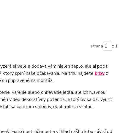
strana
z 1
yzerá skvele a dodáva vám nielen teplo, ale aj pocit
 ktorý splní naše očakávania. Na trhu nájdete
krby
z
ré sú pripravené na montáž.
enie, varenie alebo ohrievanie jedla, ale ich hlavnou
éri videli dekoratívny potenciál, ktorý by sa dal využiť
 Stali sa centrom salónov, obohatili ich vzhľad.
bený. Funkčnosť, účinnosť a vzhľad nášho krbu závisí od