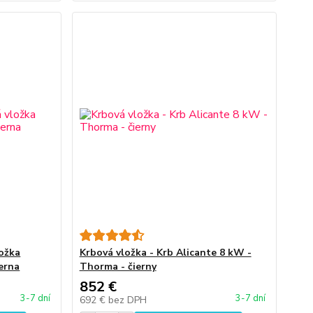
ložka
Krbová vložka - Krb Alicante 8 kW -
erna
Thorma - čierny
852 €
3-7 dní
3-7 dní
692 €
bez DPH