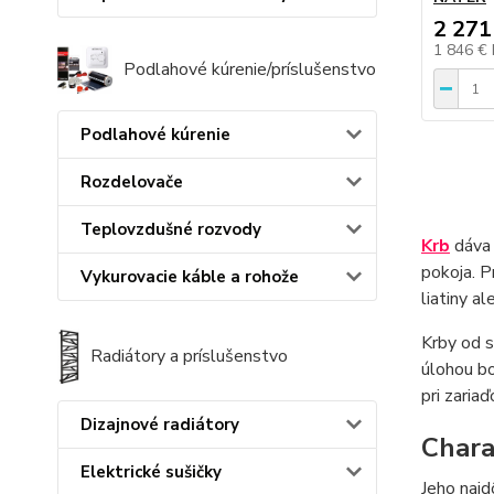
2 271
1 846 €
Podlahové kúrenie/príslušenstvo
Podlahové kúrenie
Rozdelovače
Teplovzdušné rozvody
Krb
dáva 
pokoja. P
Vykurovacie káble a rohože
liatiny a
Krby od s
Radiátory a príslušenstvo
úlohou bo
pri zaria
Dizajnové radiátory
Chara
Elektrické sušičky
Jeho najd