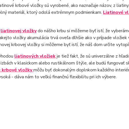
iatinové krbové vložky sú vyrobené, ako naznačuje názov, z liatin
olný materiál, ktorý odolá extrémnym podmienkam.
Liatinové v
m
liatinovej vložky
do nášho krbu si môžeme byť istí, že vyberám
akejto vložky akumulácia trvá oveľa dlhšie ako v prípade vložiek 
inovej krbovej vložky si môžeme byť istí, že náš dom určite vytop
výhodou
liatinových vložiek
je tiež fakt, že sú univerzálne z hľad
 izbách v klasickom alebo rustikálnom štýle, ale budú fungovať sk
é krbové vložky
môžu byť dokonalým doplnkom každého interié
vysoká - dáva nám to veľkú finančnú flexibilitu pri ich výbere.