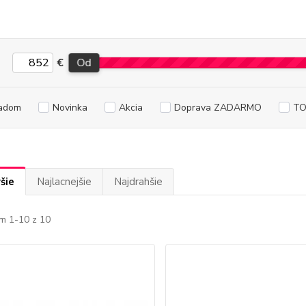
€
Od
adom
Novinka
Akcia
Doprava ZADARMO
TO
šie
Najlacnejšie
Najdrahšie
m 1-10 z 10