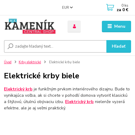
0
ks
EUR
za
0 €
Menu
Hľadať
Úvod
Krby elektrické
Elektrické krby biele
Elektrické krby biele
Elektrický krb
je funkčným prvkom interiérového dizajnu. Bude to
vynikajúca voľba, ak si chcete v pohodlí domova vytvoriť klasickú
a štýlovú, útulnú obývaciu izbu.
Elektrický krb
nielenže vyzerá
efektne, ale je aj veľmi praktický.