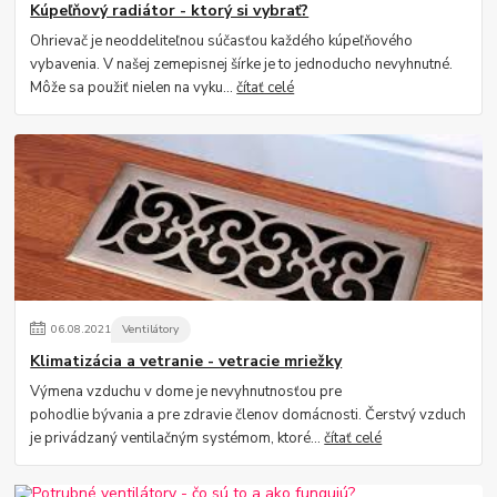
Kúpeľňový radiátor - ktorý si vybrať?
Ohrievač je neoddeliteľnou súčasťou každého kúpeľňového
vybavenia. V našej zemepisnej šírke je to jednoducho nevyhnutné.
Môže sa použiť nielen na vyku...
čítať celé
06
.
08
.
2021
Ventilátory
Klimatizácia a vetranie - vetracie mriežky
Výmena vzduchu v dome je nevyhnutnosťou pre
pohodlie bývania a pre zdravie členov domácnosti. Čerstvý vzduch
je privádzaný ventilačným systémom, ktoré...
čítať celé