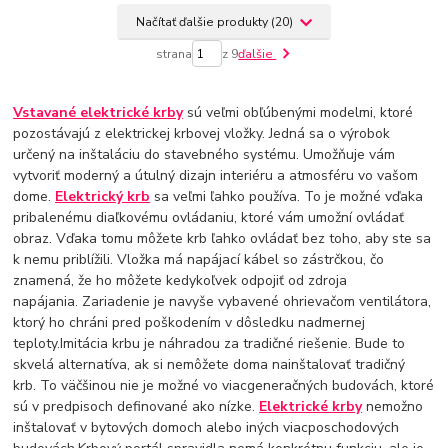
Načítať ďalšie produkty (20)
strana
z 9
ďalšie
Vstavané elektrické krby
sú veľmi obľúbenými modelmi, ktoré
pozostávajú z elektrickej krbovej vložky. Jedná sa o výrobok
určený na inštaláciu do stavebného systému. Umožňuje vám
vytvoriť moderný a útulný dizajn interiéru a atmosféru vo vašom
dome.
Elektrický krb
sa veľmi ľahko používa. To je možné vďaka
pribalenému diaľkovému ovládaniu, ktoré vám umožní ovládať
obraz. Vďaka tomu môžete krb ľahko ovládať bez toho, aby ste sa
k nemu priblížili. Vložka má napájací kábel so zástrčkou, čo
znamená, že ho môžete kedykoľvek odpojiť od zdroja
napájania. Zariadenie je navyše vybavené ohrievačom ventilátora,
ktorý ho chráni pred poškodením v dôsledku nadmernej
teploty.Imitácia krbu je náhradou za tradičné riešenie. Bude to
skvelá alternatíva, ak si nemôžete doma nainštalovať tradičný
krb. To väčšinou nie je možné vo viacgeneračných budovách, ktoré
sú v predpisoch definované ako nízke.
Elektrické krby
nemožno
inštalovať v bytových domoch alebo iných viacposchodových