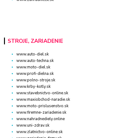
STROJE, ZARIADENIE
www.auto-diel.sk
www.auto-techna.sk
www.moto-diel.sk
www.profi-dielna.sk
www.polno-stroje.sk
www.krby-kotly.sk
www.stavebnictvo-online.sk
www.maxiobchod-naradie.sk
www.moto-prislusenstvo.sk
www.firemne-zariadenie.sk
www.nahradnediely.online
www.uni-zdrav.sk
www.zlatnictvo-online.sk