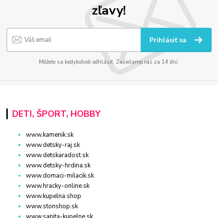
zľavy!
Prihlásiť sa
Môžete sa kedykoľvek odhlásiť. Zasielame raz za 14 dní.
DETI, ŠPORT, HOBBY
www.kamenik.sk
www.detsky-raj.sk
www.detskaradost.sk
www.detsky-hrdina.sk
www.domaci-milacik.sk
www.hracky-online.sk
www.kupelna.shop
www.stonshop.sk
www.sanita-kupelne.sk