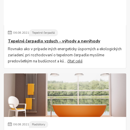
06
.
08
.
2021
Tepelné čerpadlá
Tepelné čerpadlo vzduch - výhody a nevýhody
Rovnako ako v prípade iných energeticky úsporných a ekologických
zariadení, pri rozhodovaní o tepelnom čerpadle myslíme
predovšetkým na budúcnosť a kú...
čítať celé
06
.
08
.
2021
Radiátory