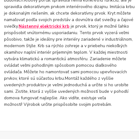
budovách.Krbový portál spravidla nemá konkrétnu funkciu, ale je
spravidla dekoratívnym prvkom interiérového dizajnu. Imitácia krbu
je dokonalým riešením, ak chcete dekoratívny prvok. Kryt môžete
namaľovať podľa svojich predstáv a dovnútra dať sviečky a čajové
sviečky.
Nástenný elektrický krb
je prvok, ktorý je možné ľahko
prispôsobiť vnútornému usporiadaniu. Tento prvok vyzerá veľmi
pôsobivo, takže je ideálny pre interiéry zariadené v industriálnom,
modernom štýle. Krb sa rýchlo zohreje a v priebehu niekoľkých
okamihov naplní interiér príjemným teplom. V každej miestnosti
vytvára klimatickú a romantickú atmosféru. Zariadenie môžete
ovládať veľmi pohodlným spôsobom pomocou diaľkového
ovládača. Môžete ho namontovať sami pomocou upevňovacích
prvkov, ktoré sú súčasťou krbu.Montáž každého z vyššie
uvedených produktov je veľmi jednoduchá a určite si ho urobíte
sami. Zistite, ktorá z vyššie uvedených možností bude v pohodlí
domova fungovať najlepšie. Ako vidíte, existuje veľa
možností! Výrobok určite prispôsobíte svojim potrebám.