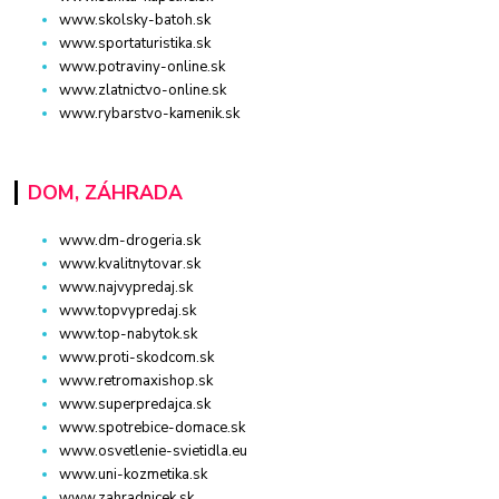
www.skolsky-batoh.sk
www.sportaturistika.sk
www.potraviny-online.sk
www.zlatnictvo-online.sk
www.rybarstvo-kamenik.sk
DOM, ZÁHRADA
www.dm-drogeria.sk
www.kvalitnytovar.sk
www.najvypredaj.sk
www.topvypredaj.sk
www.top-nabytok.sk
www.proti-skodcom.sk
www.retromaxishop.sk
www.superpredajca.sk
www.spotrebice-domace.sk
www.osvetlenie-svietidla.eu
www.uni-kozmetika.sk
www.zahradnicek.sk