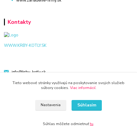
www.zariadenie-firmy.sk
Kontakty
WWW.KRBY-KOTLY.SK
info@krby-kotly.sk
Tieto webové stránky využívajú na poskytovanie svojich služieb
súbory cookies.
Viac informácií
.
Súhlasím
Nastavenia
© 2024 Všetky práva vyhradené KAMENIK.SK
Vytvorené na
Eshop-rychlo.sk
Súhlas môžete odmietnuť
tu
.