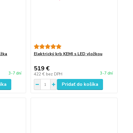
ožka
Elektrický krb KEMI s LED vložkou
519 €
3-7 dní
3-7 dní
422 €
bez DPH
íka
Pridať do košíka