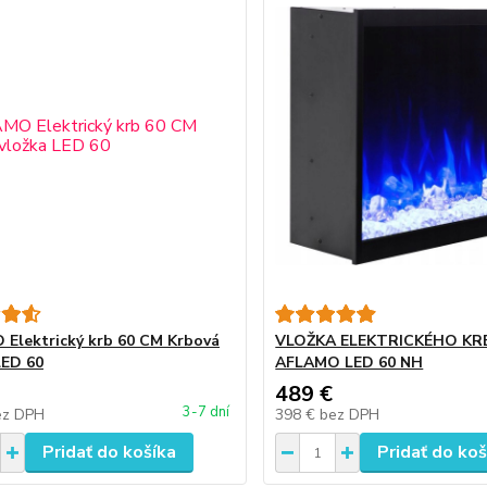
Elektrický krb 60 CM Krbová
VLOŽKA ELEKTRICKÉHO KR
LED 60
AFLAMO LED 60 NH
489 €
3-7 dní
ez DPH
398 €
bez DPH
Pridať do košíka
Pridať do koš