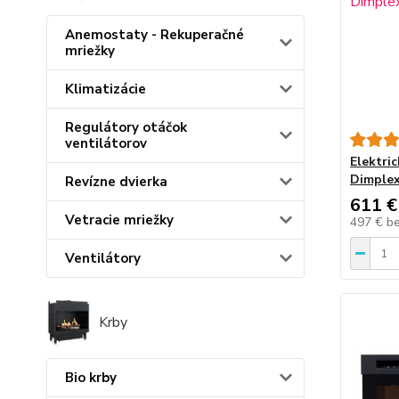
Anemostaty - Rekuperačné
mriežky
Klimatizácie
Regulátory otáčok
ventilátorov
Elektri
Dimple
Revízne dvierka
611 €
Vetracie mriežky
497 €
b
Ventilátory
Krby
Bio krby