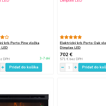
cký krb Porto Pine vložka
Elektrický krb Porto Oak vl
x LED
Dimplex LED
702 €
3-7 dní
ez DPH
571 €
bez DPH
Pridať do košíka
Pridať do koš