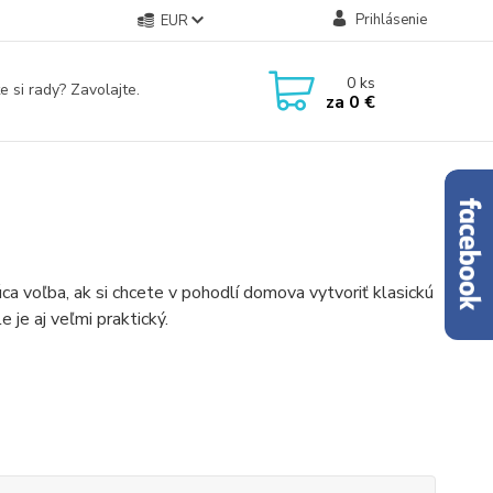
Prihlásenie
EUR
0
ks
e si rady? Zavolajte.
za
0 €
ca voľba, ak si chcete v pohodlí domova vytvoriť klasickú
 je aj veľmi praktický.