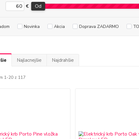
€
Od
adom
Novinka
Akcia
Doprava ZADARMO
TO
šie
Najlacnejšie
Najdrahšie
m 1-20 z 117