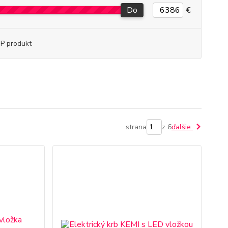
Do
€
P produkt
strana
z 6
ďalšie