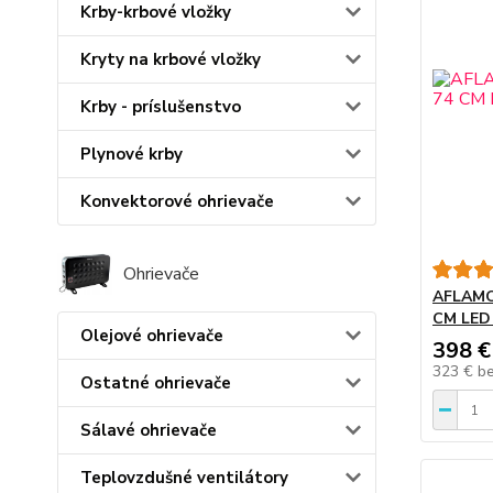
Krby-krbové vložky
Kryty na krbové vložky
Krby - príslušenstvo
Plynové krby
Konvektorové ohrievače
Ohrievače
AFLAMO 
CM LED
Olejové ohrievače
398 €
323 €
b
Ostatné ohrievače
Sálavé ohrievače
Teplovzdušné ventilátory