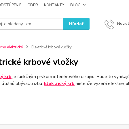
ODSTÚPENIE
GDPR
KONTAKTY
BLOG
Hľadať
Neviet
rby elektrické
Elektrické krbové vložky
trické krbové vložky
ký krb
je funkčným prvkom interiérového dizajnu. Bude to vynikajú
, útulnú obývaciu izbu.
Elektrický krb
nielenže vyzerá efektne, ale