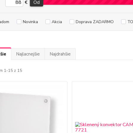
€
Od
adom
Novinka
Akcia
Doprava ZADARMO
TO
šie
Najlacnejšie
Najdrahšie
m 1-15 z 15