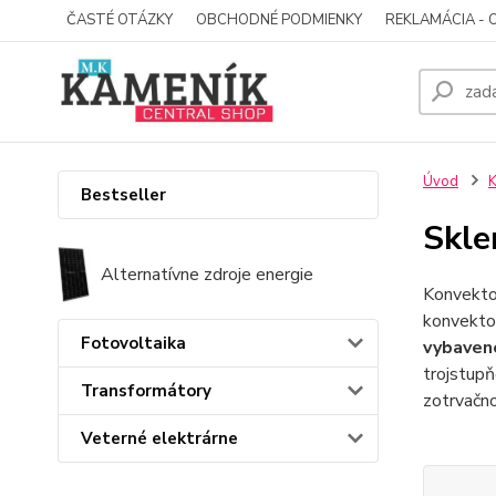
ČASTÉ OTÁZKY
OBCHODNÉ PODMIENKY
REKLAMÁCIA - 
Úvod
K
Bestseller
Skle
Alternatívne zdroje energie
Konvektor
konvektor
Fotovoltaika
vybavené
trojstupň
Transformátory
zotrvačno
Veterné elektrárne