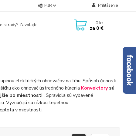
Prihlásenie
EUR
0
ks
e si rady? Zavolajte.
za
0 €
inou elektrických ohrievačov na trhu. Spôsob činnosti
ušičku ako ohrievač ústredného kúrenia
Konvektory
sú
jšie po miestnosti
. Spravidla sú vybavené
iu. Vyznačujú sa nízkou tepelnou
eplota v miestnosti.