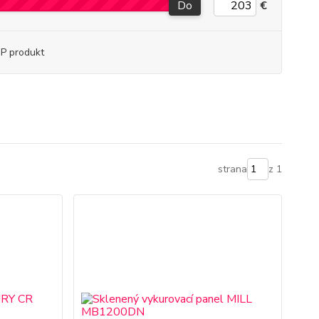
Do
€
P produkt
strana
z 1