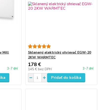
v Mill
Sklenený elektrický ohrievač EGW-20
2KW WARMTEC
178 €
3-7 dní
3-7 dní
145 €
bez DPH
íka
Pridať do košíka