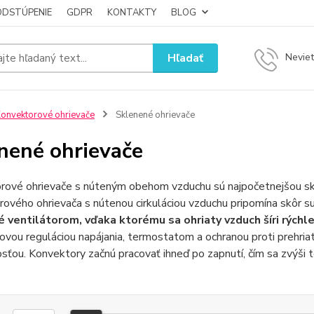
ODSTÚPENIE
GDPR
KONTAKTY
BLOG
Hľadať
Neviet
onvektorové ohrievače
Sklenené ohrievače
nené ohrievače
ové ohrievače s núteným obehom vzduchu sú najpočetnejšou skup
ového ohrievača s nútenou cirkuláciou vzduchu pripomína skôr s
 ventilátorom, vďaka ktorému sa ohriaty vzduch šíri rýchle
ovou reguláciou napájania, termostatom a ochranou proti prehriat
sťou. Konvektory začnú pracovať ihneď po zapnutí, čím sa zvýši t