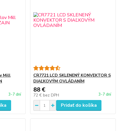
v Mill
CR7721 LCD SKLENENÝ KONVEKTOR S
N
DIAĽKOVÝM OVLÁDANÍM
88 €
3-7 dní
3-7 dní
72 €
bez DPH
íka
Pridať do košíka