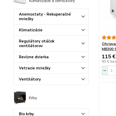
Klimatizácie a ventilátory
Anemostaty - Rekuperačné
mriežky
Klimatizácie
Regulátory otáčok
Ohrieva
ventilátorov
MB300 
115 €
Revízne dvierka
93 €
be
Vetracie mriežky
Ventilátory
Krby
Bio krby