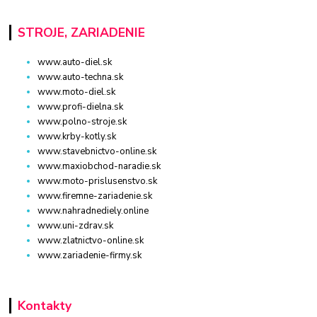
STROJE, ZARIADENIE
www.auto-diel.sk
www.auto-techna.sk
www.moto-diel.sk
www.profi-dielna.sk
www.polno-stroje.sk
www.krby-kotly.sk
www.stavebnictvo-online.sk
www.maxiobchod-naradie.sk
www.moto-prislusenstvo.sk
www.firemne-zariadenie.sk
www.nahradnediely.online
www.uni-zdrav.sk
www.zlatnictvo-online.sk
www.zariadenie-firmy.sk
Kontakty