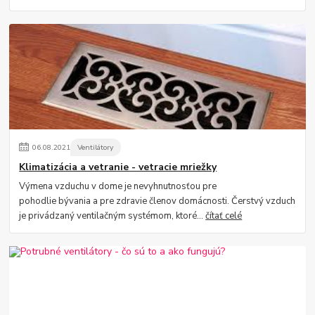
06
.
08
.
2021
Ventilátory
Klimatizácia a vetranie - vetracie mriežky
Výmena vzduchu v dome je nevyhnutnosťou pre
pohodlie bývania a pre zdravie členov domácnosti. Čerstvý vzduch
je privádzaný ventilačným systémom, ktoré...
čítať celé