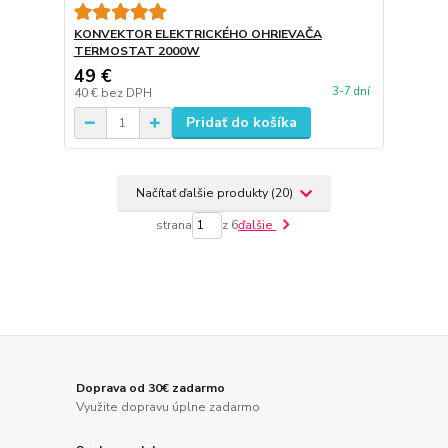
KONVEKTOR ELEKTRICKÉHO OHRIEVAČA
TERMOSTAT 2000W
49 €
3-7 dní
40 €
bez DPH
Pridať do košíka
Načítať ďalšie produkty (20)
strana
z 6
ďalšie
Doprava od 30€ zadarmo
Využite dopravu úplne zadarmo