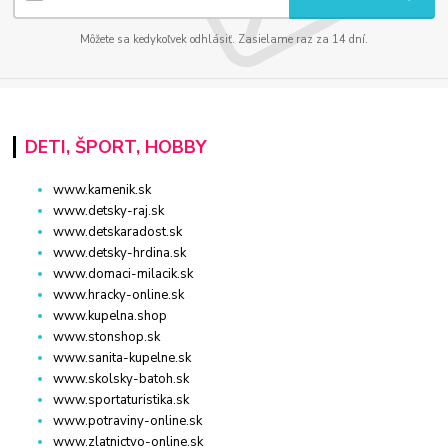
Môžete sa kedykoľvek odhlásiť. Zasielame raz za 14 dní.
DETI, ŠPORT, HOBBY
www.kamenik.sk
www.detsky-raj.sk
www.detskaradost.sk
www.detsky-hrdina.sk
www.domaci-milacik.sk
www.hracky-online.sk
www.kupelna.shop
www.stonshop.sk
www.sanita-kupelne.sk
www.skolsky-batoh.sk
www.sportaturistika.sk
www.potraviny-online.sk
www.zlatnictvo-online.sk