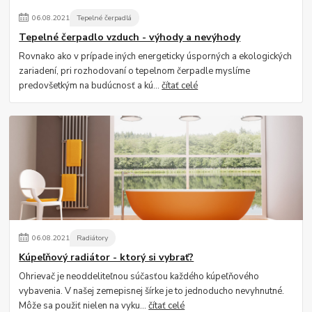
06
.
08
.
2021
Tepelné čerpadlá
Tepelné čerpadlo vzduch - výhody a nevýhody
Rovnako ako v prípade iných energeticky úsporných a ekologických
zariadení, pri rozhodovaní o tepelnom čerpadle myslíme
predovšetkým na budúcnosť a kú...
čítať celé
06
.
08
.
2021
Radiátory
Kúpeľňový radiátor - ktorý si vybrať?
Ohrievač je neoddeliteľnou súčasťou každého kúpeľňového
vybavenia. V našej zemepisnej šírke je to jednoducho nevyhnutné.
Môže sa použiť nielen na vyku...
čítať celé