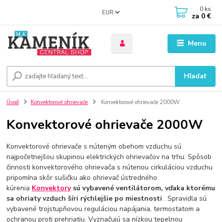
0
ks
EUR
za
0 €
Menu
Hľadať
Úvod
Konvektorové ohrievače
Konvektorové ohrievače 2000W
Konvektorové ohrievače 2000W
Konvektorové ohrievače s núteným obehom vzduchu sú
najpočetnejšou skupinou elektrických ohrievačov na trhu. Spôsob
činnosti konvektorového ohrievača s nútenou cirkuláciou vzduchu
pripomína skôr sušičku ako ohrievač ústredného
kúrenia
Konvektory
sú vybavené ventilátorom, vďaka ktorému
sa ohriaty vzduch šíri rýchlejšie po miestnosti
. Spravidla sú
vybavené trojstupňovou reguláciou napájania, termostatom a
ochranou proti prehriatiu. Vyznačujú sa nízkou tepelnou