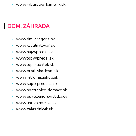
www.rybarstvo-kamenik.sk
DOM, ZÁHRADA
www.dm-drogeria.sk
www.kvalitnytovar.sk
www.najvypredaj.sk
www.topvypredaj.sk
www.top-nabytok.sk
www.proti-skodcom.sk
www.retromaxishop.sk
www.superpredajca.sk
www.spotrebice-domace.sk
www.osvetlenie-svietidla.eu
www.uni-kozmetika.sk
www.zahradnicek.sk