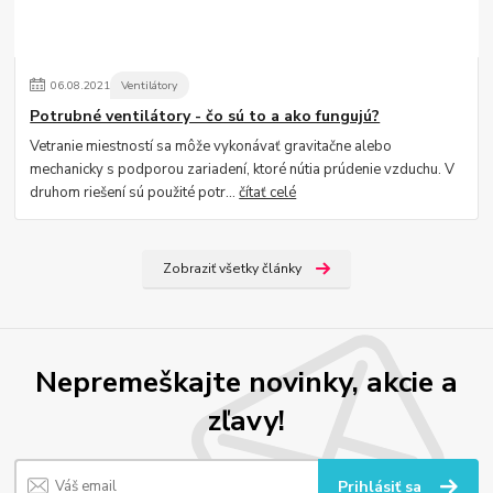
06
.
08
.
2021
Ventilátory
Potrubné ventilátory - čo sú to a ako fungujú?
Vetranie miestností sa môže vykonávať gravitačne alebo
mechanicky s podporou zariadení, ktoré nútia prúdenie vzduchu. V
druhom riešení sú použité potr...
čítať celé
Zobraziť všetky články
Nepremeškajte novinky, akcie a
zľavy!
Prihlásiť sa