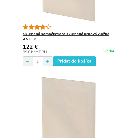
Sklenená samočistiaca sklenená krbová vložka
ANTEK
122 €
3-7 dní
99 €
bez DPH
Pridať do košíka