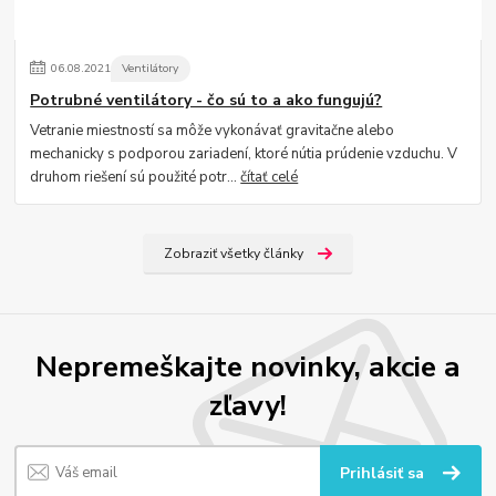
06
.
08
.
2021
Ventilátory
Potrubné ventilátory - čo sú to a ako fungujú?
Vetranie miestností sa môže vykonávať gravitačne alebo
mechanicky s podporou zariadení, ktoré nútia prúdenie vzduchu. V
druhom riešení sú použité potr...
čítať celé
Zobraziť všetky články
Nepremeškajte novinky, akcie a
zľavy!
Prihlásiť sa