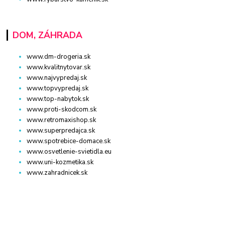
DOM, ZÁHRADA
www.dm-drogeria.sk
www.kvalitnytovar.sk
www.najvypredaj.sk
www.topvypredaj.sk
www.top-nabytok.sk
www.proti-skodcom.sk
www.retromaxishop.sk
www.superpredajca.sk
www.spotrebice-domace.sk
www.osvetlenie-svietidla.eu
www.uni-kozmetika.sk
www.zahradnicek.sk