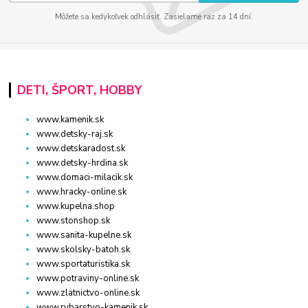
Môžete sa kedykoľvek odhlásiť. Zasielame raz za 14 dní.
DETI, ŠPORT, HOBBY
www.kamenik.sk
www.detsky-raj.sk
www.detskaradost.sk
www.detsky-hrdina.sk
www.domaci-milacik.sk
www.hracky-online.sk
www.kupelna.shop
www.stonshop.sk
www.sanita-kupelne.sk
www.skolsky-batoh.sk
www.sportaturistika.sk
www.potraviny-online.sk
www.zlatnictvo-online.sk
www.rybarstvo-kamenik.sk