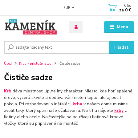
0
ks
EUR
za
0 €
Menu
Hľadať
Úvod
Krby - príslušenstvo
Čističe sadze
Čističe sadze
Krb
dáva miestnosti úplne iný charakter. Miesto, kde horí spálené
drevo, vyzerá skvele a dodáva vám nielen teplo, ale aj pocit
pokoja. Pri rozhodovaní o inštalácii
krbu
v našom dome musíme
zvoliť taký, ktorý splní naše očakávania. Na trhu nájdete
krby
z
liatiny alebo ocele. Najčastejšie sa používajú liatinové krbové
vložky, ktoré sú pripravené na montáž.