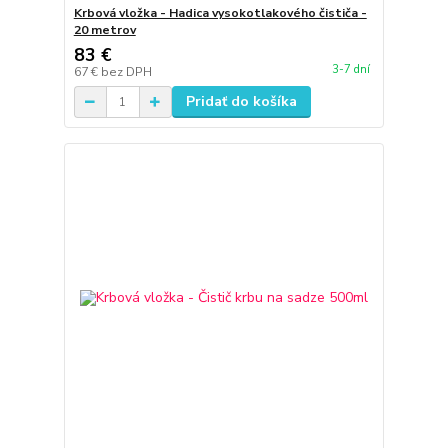
Krbová vložka - Hadica vysokotlakového čističa -
20 metrov
83 €
3-7 dní
67 €
bez DPH
Pridať do košíka