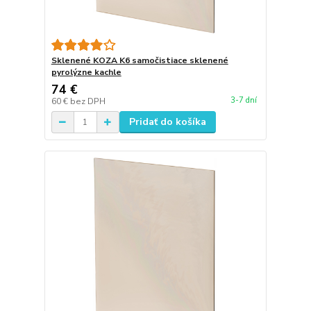
Sklenené KOZA K6 samočistiace sklenené
pyrolýzne kachle
74 €
3-7 dní
60 €
bez DPH
Pridať do košíka