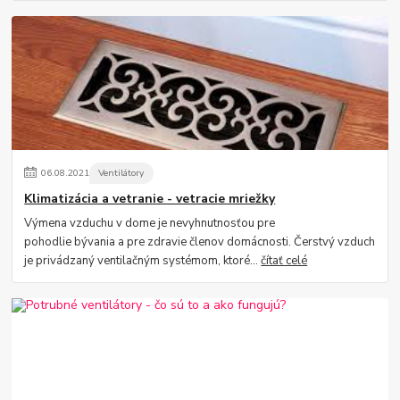
06
.
08
.
2021
Ventilátory
Klimatizácia a vetranie - vetracie mriežky
Výmena vzduchu v dome je nevyhnutnosťou pre
pohodlie bývania a pre zdravie členov domácnosti. Čerstvý vzduch
je privádzaný ventilačným systémom, ktoré...
čítať celé