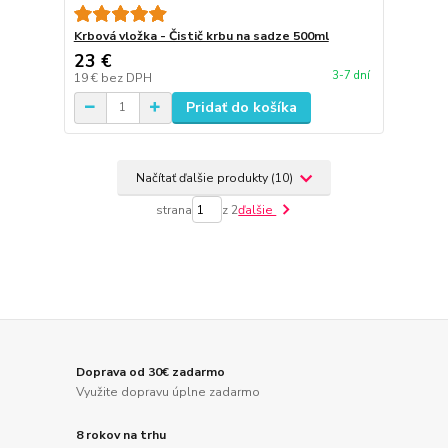
Krbová vložka - Čistič krbu na sadze 500ml
23 €
3-7 dní
19 €
bez DPH
Pridať do košíka
Načítať ďalšie produkty (10)
strana
z 2
ďalšie
Doprava od 30€ zadarmo
Využite dopravu úplne zadarmo
8 rokov na trhu