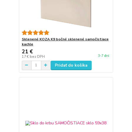
Sklenené KOZA K9 bočné sklenené samočistiace
kachle
21 €
3-7 dní
17 €
bez DPH
Pridať do košíka