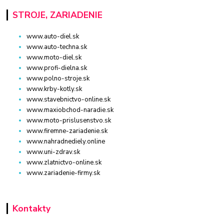
STROJE, ZARIADENIE
www.auto-diel.sk
www.auto-techna.sk
www.moto-diel.sk
www.profi-dielna.sk
www.polno-stroje.sk
www.krby-kotly.sk
www.stavebnictvo-online.sk
www.maxiobchod-naradie.sk
www.moto-prislusenstvo.sk
www.firemne-zariadenie.sk
www.nahradnediely.online
www.uni-zdrav.sk
www.zlatnictvo-online.sk
www.zariadenie-firmy.sk
Kontakty