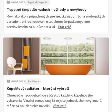
06
.
08
.
2021
Tepelné čerpadlá
Tepelné čerpadlo vzduch - výhody a nevýhody
Rovnako ako v prípade iných energeticky úsporných a ekologických
zariadení, pri rozhodovaní o tepelnom čerpadle myslíme
predovšetkým na budúcnosť a kú...
čítať celé
06
.
08
.
2021
Radiátory
Kúpeľňový radiátor - ktorý si vybrať?
Ohrievač je neoddeliteľnou súčasťou každého kúpeľňového
vybavenia. V našej zemepisnej šírke je to jednoducho nevyhnutné.
Môže sa použiť nielen na vyku...
čítať celé