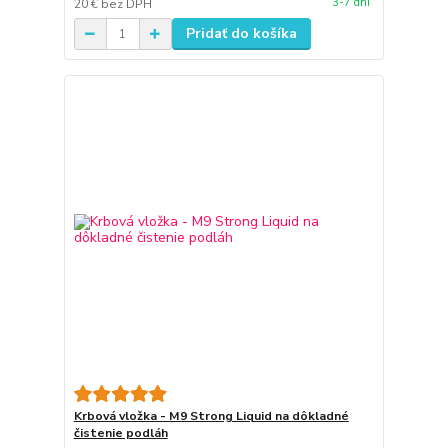
3-7 dní
20 €
bez DPH
Pridať do košíka
Krbová vložka - M9 Strong Liquid na dôkladné
čistenie podláh