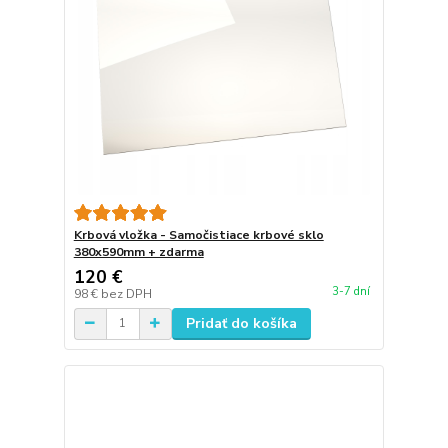
Krbová vložka - Samočistiace krbové sklo
380x590mm + zdarma
120 €
3-7 dní
98 €
bez DPH
Pridať do košíka