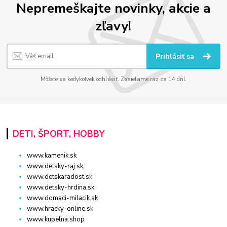
Nepremeškajte novinky, akcie a
zľavy!
Prihlásiť sa
Môžete sa kedykoľvek odhlásiť. Zasielame raz za 14 dní.
DETI, ŠPORT, HOBBY
www.kamenik.sk
www.detsky-raj.sk
www.detskaradost.sk
www.detsky-hrdina.sk
www.domaci-milacik.sk
www.hracky-online.sk
www.kupelna.shop