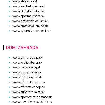
www.stonshop.sk
www.sanita-kupelne.sk
www.skolsky-batoh.sk
www.sportaturistika.sk
www.potraviny-online.sk
www.zlatnictvo-online.sk
www.rybarstvo-kamenik.sk
DOM, ZÁHRADA
www.dm-drogeria.sk
www.kvalitnytovar.sk
www.najvypredaj.sk
www.topvypredaj.sk
www.top-nabytok.sk
www.proti-skodcom.sk
www.retromaxishop.sk
www.superpredajca.sk
www.spotrebice-domace.sk
www.osvetlenie-svietidla.eu