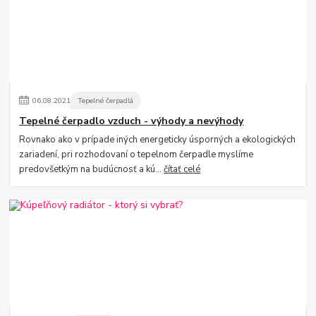
06
.
08
.
2021
Tepelné čerpadlá
Tepelné čerpadlo vzduch - výhody a nevýhody
Rovnako ako v prípade iných energeticky úsporných a ekologických
zariadení, pri rozhodovaní o tepelnom čerpadle myslíme
predovšetkým na budúcnosť a kú...
čítať celé