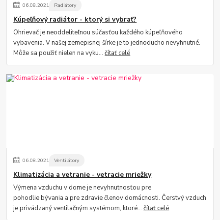
06
.
08
.
2021
Radiátory
Kúpeľňový radiátor - ktorý si vybrať?
Ohrievač je neoddeliteľnou súčasťou každého kúpeľňového
vybavenia. V našej zemepisnej šírke je to jednoducho nevyhnutné.
Môže sa použiť nielen na vyku...
čítať celé
06
.
08
.
2021
Ventilátory
Klimatizácia a vetranie - vetracie mriežky
Výmena vzduchu v dome je nevyhnutnosťou pre
pohodlie bývania a pre zdravie členov domácnosti. Čerstvý vzduch
je privádzaný ventilačným systémom, ktoré...
čítať celé