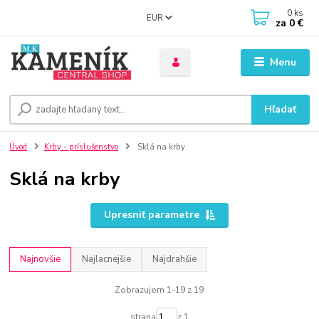
0
ks
EUR
za
0 €
Menu
Hľadať
Úvod
Krby - príslušenstvo
Sklá na krby
Sklá na krby
Upresniť parametre
Najnovšie
Najlacnejšie
Najdrahšie
Zobrazujem 1-19 z 19
strana
z 1