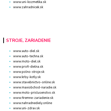
www.uni-kozmetika.sk
www.zahradnicek.sk
STROJE, ZARIADENIE
www.auto-diel.sk
www.auto-techna.sk
www.moto-diel.sk
www.profi-dielna.sk
www.polno-stroje.sk
www.krby-kotly.sk
www.stavebnictvo-online.sk
www.maxiobchod-naradie.sk
www.moto-prislusenstvo.sk
www.firemne-zariadenie.sk
www.nahradnediely.online
www.uni-zdrav.sk