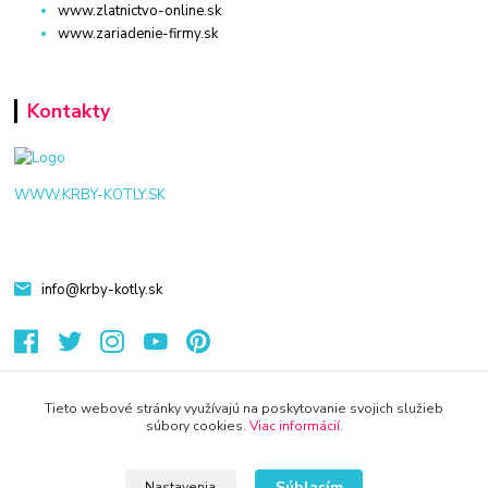
www.zlatnictvo-online.sk
www.zariadenie-firmy.sk
Kontakty
WWW.KRBY-KOTLY.SK
info@krby-kotly.sk
Tieto webové stránky využívajú na poskytovanie svojich služieb
súbory cookies.
Viac informácií
.
© 2024 Všetky práva vyhradené KAMENIK.SK
Vytvorené na
Eshop-rychlo.sk
Súhlasím
Nastavenia