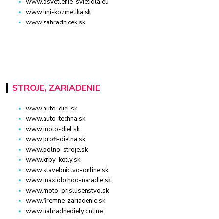
www.osvetlenie-svietidla.eu
www.uni-kozmetika.sk
www.zahradnicek.sk
STROJE, ZARIADENIE
www.auto-diel.sk
www.auto-techna.sk
www.moto-diel.sk
www.profi-dielna.sk
www.polno-stroje.sk
www.krby-kotly.sk
www.stavebnictvo-online.sk
www.maxiobchod-naradie.sk
www.moto-prislusenstvo.sk
www.firemne-zariadenie.sk
www.nahradnediely.online