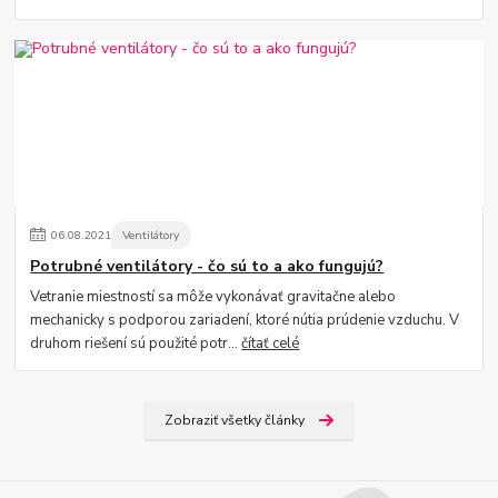
06
.
08
.
2021
Ventilátory
Potrubné ventilátory - čo sú to a ako fungujú?
Vetranie miestností sa môže vykonávať gravitačne alebo
mechanicky s podporou zariadení, ktoré nútia prúdenie vzduchu. V
druhom riešení sú použité potr...
čítať celé
Zobraziť všetky články