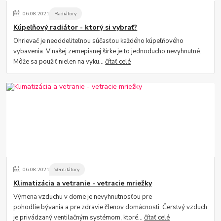
06
.
08
.
2021
Radiátory
Kúpeľňový radiátor - ktorý si vybrať?
Ohrievač je neoddeliteľnou súčasťou každého kúpeľňového
vybavenia. V našej zemepisnej šírke je to jednoducho nevyhnutné.
Môže sa použiť nielen na vyku...
čítať celé
06
.
08
.
2021
Ventilátory
Klimatizácia a vetranie - vetracie mriežky
Výmena vzduchu v dome je nevyhnutnosťou pre
pohodlie bývania a pre zdravie členov domácnosti. Čerstvý vzduch
je privádzaný ventilačným systémom, ktoré...
čítať celé