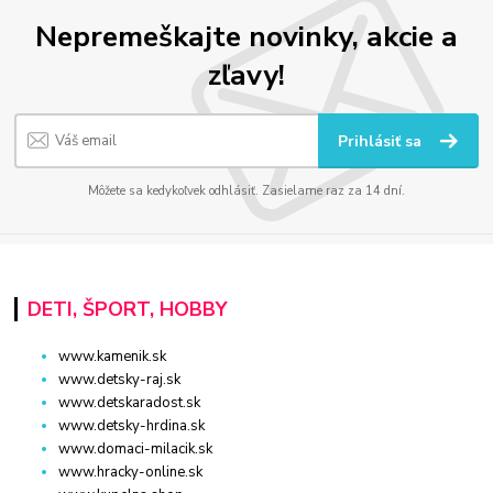
Nepremeškajte novinky, akcie a
zľavy!
Prihlásiť sa
Môžete sa kedykoľvek odhlásiť. Zasielame raz za 14 dní.
DETI, ŠPORT, HOBBY
www.kamenik.sk
www.detsky-raj.sk
www.detskaradost.sk
www.detsky-hrdina.sk
www.domaci-milacik.sk
www.hracky-online.sk