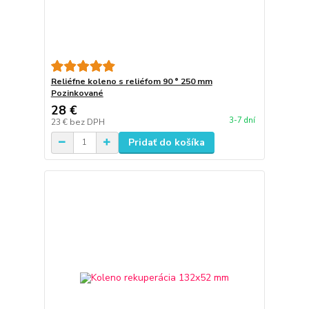
Reliéfne koleno s reliéfom 90 ° 250 mm
Pozinkované
28 €
3-7 dní
23 €
bez DPH
Pridať do košíka