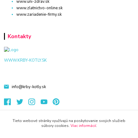
www.uni-zdrav.sk
www.zlatnictvo-online.sk
www.zariadenie-firmy.sk
Kontakty
WWW.KRBY-KOTLY.SK
info@krby-kotly.sk
Tieto webové stránky využívajú na poskytovanie svojich služieb
súbory cookies.
Viac informácií
.
© 2024 Všetky práva vyhradené KAMENIK.SK
Vytvorené na
Eshop-rychlo.sk