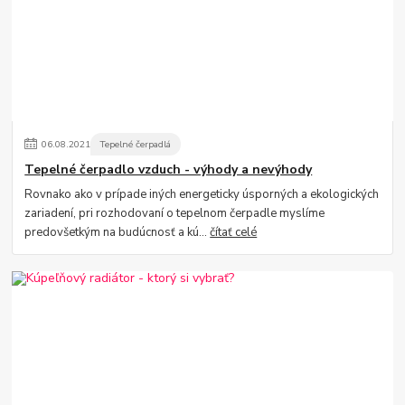
06
.
08
.
2021
Tepelné čerpadlá
Tepelné čerpadlo vzduch - výhody a nevýhody
Rovnako ako v prípade iných energeticky úsporných a ekologických
zariadení, pri rozhodovaní o tepelnom čerpadle myslíme
predovšetkým na budúcnosť a kú...
čítať celé