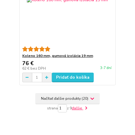
Koleno 160 mm, gumová izolácia 19 mm
76 €
3-7 dní
62 €
bez DPH
Pridať do košíka
Načítať ďalšie produkty (20)
strana
z 9
ďalšie