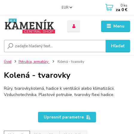
0
ks
EUR
za
0 €
Menu
Hľadať
Úvod
Potrubia, armatúry
Kolená - tvarovky
Kolená - tvarovky
Rúry, tvarovky,kolená, hadice k ventilácii alebo klimatizácii.
Vzduchotechnika. Plastové potrubie, tvarovky flexi hadice.
Upresniť parametre